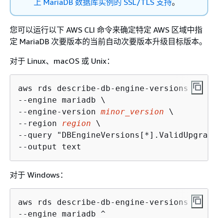
上 MariaDB 数据库实例的 SSL/TLS 支持
。
您可以运行以下 AWS CLI 命令来确定特定 AWS 区域中指
定 MariaDB 次要版本的当前自动次要版本升级目标版本。
对于 Linux、macOS 或 Unix：
aws rds describe-db-engine-versions \

--engine mariadb \

--engine-version 
minor_version
 \

--region 
region
 \

--query "DBEngineVersions[*].ValidUpgrade
--output text
对于 Windows：
aws rds describe-db-engine-versions ^

--engine mariadb ^
