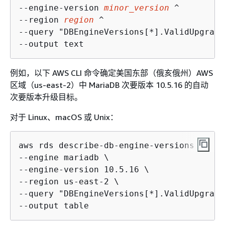
--engine-version 
minor_version
 ^

--region 
region
 ^

--query "DBEngineVersions[*].ValidUpgrade
--output text
例如，以下 AWS CLI 命令确定美国东部（俄亥俄州）AWS
区域（us-east-2）中 MariaDB 次要版本 10.5.16 的自动
次要版本升级目标。
对于 Linux、macOS 或 Unix：
aws rds describe-db-engine-versions \

--engine mariadb \

--engine-version 10.5.16 \

--region us-east-2 \

--query "DBEngineVersions[*].ValidUpgrade
--output table