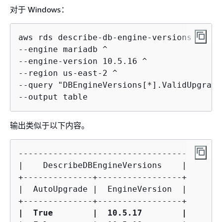
对于 Windows：
aws rds describe-db-engine-versions ^

--engine mariadb ^

--engine-version 10.5.16 ^

--region us-east-2 ^

--query "DBEngineVersions[*].ValidUpgrade
--output table
输出类似于以下内容。
----------------------------------

|    DescribeDBEngineVersions    |

+--------------+-----------------+

|  AutoUpgrade |  EngineVersion  |

|  True        |  10.5.17        |