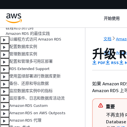
什么是 Amazon RDS？
设置
开始使用
开始使用
教程和示例代码
Amazon RDS 的最佳实践
文档
Amaz
以编程方式访问 Amazon RDS
配置数据库实例
升级 R
文档
Amaz
管理数据库实例
配置和管理多可用区部署
PDF
RSS
M
RDS Extended Support
使用蓝绿部署进行数据库更新
如果 Amazon
备份、还原和导出数据
Amazon RDS
监控数据库实例中的指标
监控事件、日志和数据库活动流
Amazon RDS Custom
重要
Amazon RDS on AWS Outposts
不再支持 RD
Amazon RDS 代理
Databa