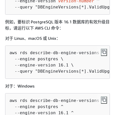
  --engine-version 
version-number
 ^

  --query "DBEngineVersions[*].ValidUpgra
例如，要标识 PostgreSQL 版本 16.1 数据库的有效升级目
标，请运行以下 AWS CLI 命令：
对于 Linux、macOS 或 Unix：
aws rds describe-db-engine-versions \

  --engine postgres \

  --engine-version 16.1 \

  --query "DBEngineVersions[*].ValidUpgra
对于：Windows
aws rds describe-db-engine-versions ^

  --engine postgres ^

  --engine-version 16.1 ^
