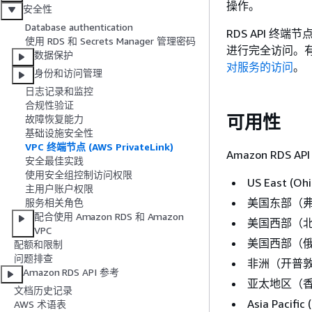
操作。
安全性
Database authentication
RDS API 终
使用 RDS 和 Secrets Manager 管理密码
进行完全访问。
数据保护
对服务的访问
。
身份和访问管理
日志记录和监控
合规性验证
可用性
故障恢复能力
基础设施安全性
VPC 终端节点 (AWS PrivateLink)
Amazon RDS
安全最佳实践
使用安全组控制访问权限
US East (Ohi
主用户账户权限
美国东部（
服务相关角色
配合使用 Amazon RDS 和 Amazon
美国西部（
VPC
美国西部（
配额和限制
问题排查
非洲（开普
Amazon RDS API 参考
亚太地区（
文档历史记录
Asia Pacific
AWS 术语表