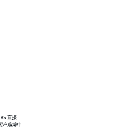
EBS 直接
C 用户指南
中