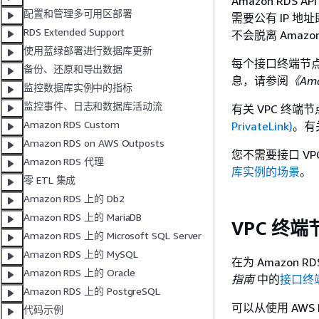
Amazon RD
配置和管理多可用区部署
需要公有 IP 地址
RDS Extended Support
不会脱离 Amazo
使用蓝绿部署进行数据库更新
每个接口终端节
备份、还原和导出数据
息，请参阅
《Am
监控数据库实例中的指标
监控事件、日志和数据库活动流
有关 VPC 终
Amazon RDS Custom
PrivateLink)
。有
Amazon RDS on AWS Outposts
您不需要接口 V
Amazon RDS 代理
库实例的场景
。
零 ETL 集成
Amazon RDS 上的 Db2
Amazon RDS 上的 MariaDB
VPC 终
Amazon RDS 上的 Microsoft SQL Server
Amazon RDS 上的 MySQL
在为 Amazon 
Amazon RDS 上的 Oracle
指南
中的
接口终
Amazon RDS 上的 PostgreSQL
可以从使用 AWS P
代码示例