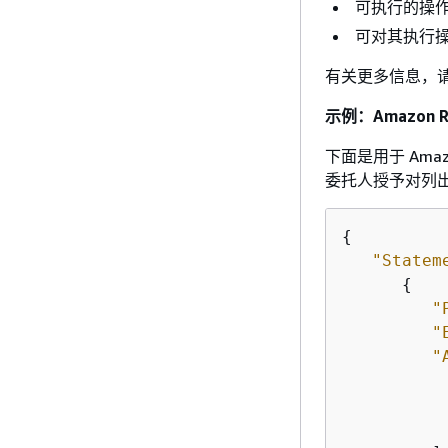
可执行的操
可对其执行
有关更多信息，
示例：Amazon 
下面是用于 Ama
委托人授予对列出的
{
"Statem
{
"
"
"