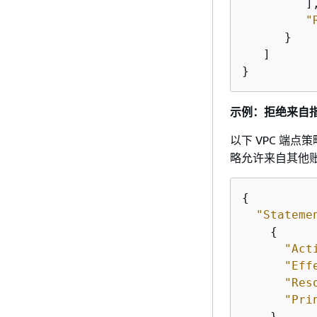
         ],
"
      }

   ]

}
示例：拒绝来自指定
以下 VPC 端点策
略允许来自其他
{
"Stateme
{
"Act
"Eff
"Res
"Pri
    },
