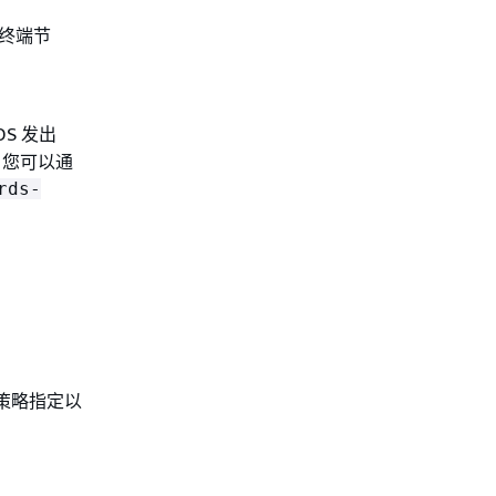
C 终端节
DS 发出
，您可以通
rds-
该策略指定以