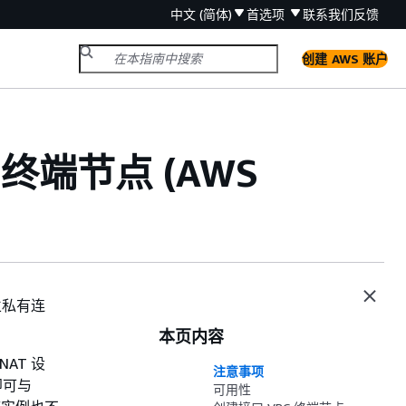
中文 (简体)
首选项
联系我们
反馈
创建 AWS 账户
C 终端节点 (AWS
建立私有连
本页内容
NAT 设
注意事项
址即可与
可用性