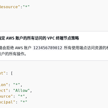


Resource"
:
"*"
 AWS 账户的所有访问的 VPC 终端节点策略
略会拒绝 AWS 账户
所有使用端点访问资源的
123456789012
账户的所有操作。
nt"
: [

ion"
: 
"*"
,

ect"
: 
"Allow"
,

ource"
: 
"*"
,

ncipal"
: 
"*"