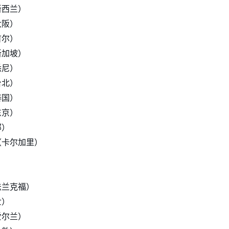
新西兰）
大阪）
首尔）
新加坡）
悉尼）
台北）
泰国）
东京）
部）
（卡尔加里）
）
）
法兰克福）
世）
爱尔兰）