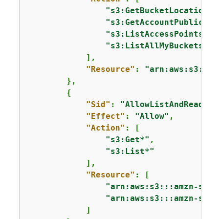
"s3:GetBucketLocation"
,

"s3:GetAccountPublicAcc
"s3:ListAccessPoints"
,

"s3:ListAllMyBuckets"
            ],

"Resource"
: 
"arn:aws:s3:::*
        },

{
"Sid"
: 
"AllowListAndReadS3A
"Effect"
: 
"Allow"
,

"Action"
: [

"s3:Get*"
,

"s3:List*"
            ],

"Resource"
: [

"arn:aws:s3:::amzn-s3-d
"arn:aws:s3:::amzn-s3-d
            ]
