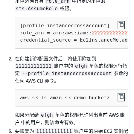
角色必须具有
中指定的角色的
role_arn
权限。
sts:AssumeRole
[profile instancecrossaccount]

role_arn = arn:aws:iam::
222222222222
:r
credential_source = Ec2InstanceMetadat
在创建新的配置文件后，将使用附加到
账户中的
角色的权限运行指
222222222222
efgh
定
参数的
--profile instancecrossaccount
任何 AWS CLI 命令。
aws s3 ls amzn-s3-demo-bucket2 --profi
如果分配给
角色的权限允许列出当前 AWS 账
efgh
户 中的用户，则该命令有效。
要恢复为
账户中的原始 EC2 实例配
111111111111