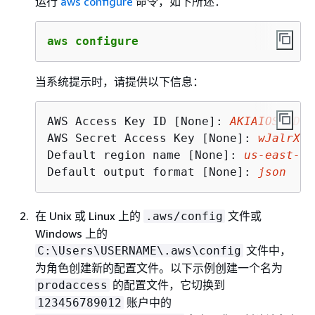
运行
aws configure
命令，如下所述：
aws configure
当系统提示时，请提供以下信息：
AWS Access Key ID [None]: 
AKIAIOSFODNN
AWS Secret Access Key [None]: 
wJalrXUt
Default region name [None]: 
us
-east-
2
Default output format [None]: 
json
在 Unix 或 Linux 上的
文件或
.aws/config
Windows 上的
文件中，
C:\Users\USERNAME\.aws\config
为角色创建新的配置文件。以下示例创建一个名为
的配置文件，它切换到
prodaccess
账户中的
123456789012