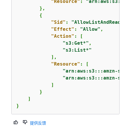
"Resource"
: 
"arn:aws:s3:::*
        },

{
"Sid"
: 
"AllowListAndReadS3A
"Effect"
: 
"Allow"
,

"Action"
: [

"s3:Get*"
,

"s3:List*"
            ],

"Resource"
: [

"arn:aws:s3:::amzn-s3-d
"arn:aws:s3:::amzn-s3-d
            ]

        }

    ]

}
提供反馈