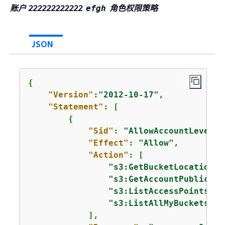
账户 222222222222
角色权限策略
efgh
JSON
{
"Version"
:
"2012-10-17"
,

"Statement"
: [

{
"Sid"
: 
"AllowAccountLevelS3
"Effect"
: 
"Allow"
,

"Action"
: [

"s3:GetBucketLocation"
,

"s3:GetAccountPublicAcc
"s3:ListAccessPoints"
,

"s3:ListAllMyBuckets"
            ],
