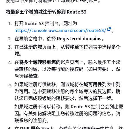
使用以下步骤可将最多五个域转移到您的账户。
将最多五个域的域注册转移到 Route 53
打开 Route 53 控制台，网址为
https://console.aws.amazon.com/route53/
。
在导航窗格中，选择
Registered domains
。
在
已注册的域
页面上，从
转移至
下拉列表中选择
多个
域
。
在
将多个域转移到您的账户
页面上，输入最多五个您
要转移的域，以及每行域的授权码（如果需要），然
后选择
检查
。
如果域注册可供转移，则该域将在
域可用性
列表中列
为可用。选中要转移注册的每个域旁边的复选框，确
认您已完成顶级域的转移要求，然后选择
下一步
。
如果域注册不可以转移，则 Route 53 控制台会列出原
因。有关如何解决阻止您转移注册的问题的信息，请
联系您的注册商。
在
DNS 服务
页面上，查看有关名称服务器的信息，然