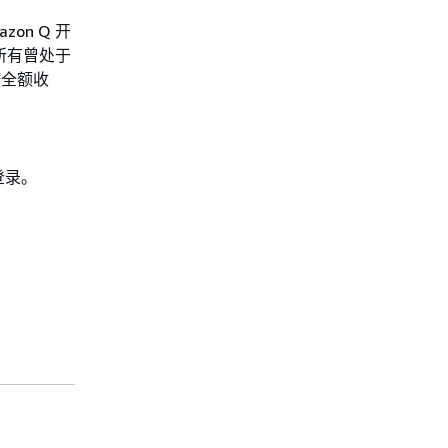
zon Q 开
所有曾处于
按全额收
户登录。