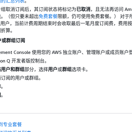
阅的汇总列表
。
户组取消订阅后，其订阅状态将标记为
已取消
，且无法再访问 Ama
能。（但只要未超出
免费套餐
限额，仍可使用免费套餐。） 对于
态的用户，当前计费周期结束时会收取最后一笔月度订阅费，费用
例折算。
户或群组订阅
agement Console 使用您的 AWS 独立账户、管理账户或成员账
zon Q 开发者版控制台。
商用户和群组
部分，选择
用户
或
群组
选项卡。
消订阅的用户或群组。
作
。
阅
。
到专业套餐