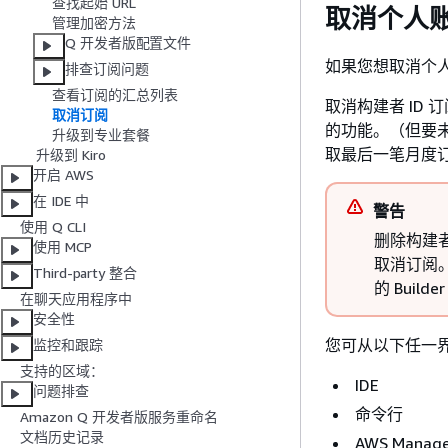
查找起始 URL
取消个人账
管理加密方法
Q 开发者版配置文件
如果您想取消个人
排查订阅问题
查看订阅的汇总列表
取消构建者 ID
取消订阅
的功能。（但要
升级到专业套餐
取最后一笔月度
升级到 Kiro
开启 AWS
在 IDE 中
警告
使用 Q CLI
删除构建
使用 MCP
取消订阅。
Third-party 整合
的 Builde
在聊天应用程序中
安全性
您可从以下任一
监控和跟踪
支持的区域：
IDE
问题排查
命令行
Amazon Q 开发者版服务重命名
文档历史记录
AWS Manage