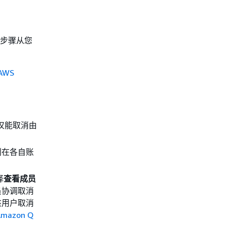
下步骤从您
AWS
仅能取消由
别在各自账
择
查看成员
员协调取消
该用户取消
mazon Q