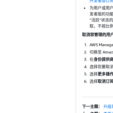
开发者版订
为用户或用
发者版的功
“活跃”状
取，不按比
取消您管理的用
AWS Man
切换至 Ama
在
身份提供
选择您要取
选择
更多操
选择
取消订
下一主题：
升级