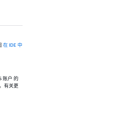
阅
在 IDE 中
S 账户 的
的。有关更