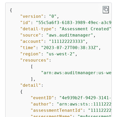
{
"version"
: 
"0"
,

"id"
: 
"55c5a6f3-6183-3989-49ec-a3c998
"detail-type"
: 
"Assessment Created"
,

"source"
: 
"aws.auditmanager"
,

"account"
: 
"111122223333"
,

"time"
: 
"2023-07-27T00:38:33Z"
,

"region"
: 
"us-west-2"
,

"resources"
:

        [

"arn:aws:auditmanager:us-west
        ],

"detail"
:

{
"eventID"
: 
"4e939b2f-9429-3141-be
"author"
: 
"arn:aws:sts::111122223
"assessmentTenantId"
: 
"1111222233
"assessmentName"
: 
"myAssessment"
,
