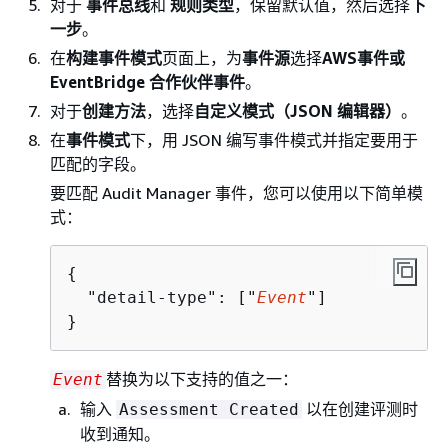
对于
事件总线
和
规则类型
，保留默认值，然后选择
下
一步
。
在
构建事件模式
页面上，为
事件源
选择
AWS事件或
EventBridge 合作伙伴事件
。
对于
创建方法
，选择
自定义模式（JSON 编辑器）
。
在
事件模式
下，用 JSON 编写事件模式并指定要用于
匹配的字段。
要匹配 Audit Manager 事件，您可以使用以下简单模
式：
{
  "detail-type": ["
Event
"]

}
替换为以下支持的值之一：
Event
输入
以在创建评测时
Assessment Created
收到通知。