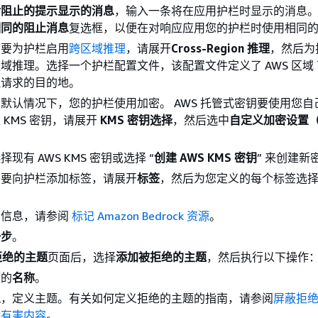
对阻止的提示显示的消息
，输入一条将在应用护栏时显示的消息
相同的阻止消息
复选框，以便在对响应应用您的护栏时使用相同
）要为护栏启用
跨区域推理
，请展开
Cross-Region 推理
，然后为
域推理。选择一个护栏配置文件，该配置文件定义了 AWS 区域
理请求的目的地。
默认情况下，您的护栏使用加密。 AWS 托管式密钥要使用您自
 KMS 密钥，请展开
KMS 密钥选择
，然后选中
自定义加密设置
现有 AWS KMS 密钥或选择 “
创建 AWS KMS 密钥
” 来创建新
）要向护栏添加标签，请展开
标签
，然后为您定义的每个标签选
多信息，请参阅
标记 Amazon Bedrock 资源
。
一步
。
拒绝的主题
页面后，选择
添加被拒绝的主题
，然后执行以下操作
题的
名称
。
义
，定义主题。有关如何定义拒绝的主题的指南，请参阅
屏蔽拒
除有害内容
。