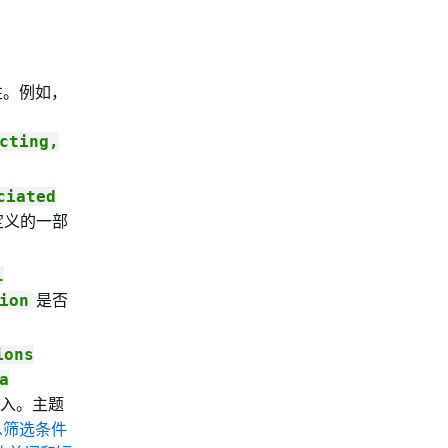
性。例如，
cting,
ciated
定义的一部
l
是否
ion
ions
a
入。主题
息筛选条件