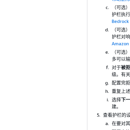
（可选
护栏执
Bedr
（可选
护栏对
Amazo
（可选
多可以
对于
被
级。有
配置完
重复上
选择
下
建。
查看护栏的
在要对