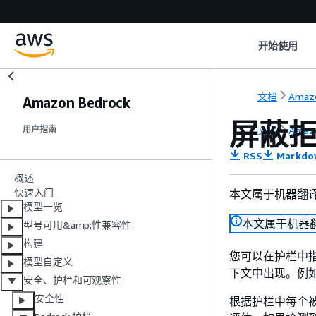
开始使用
文档
Amazo
Amazon Bedrock
屏蔽
文档
Amazo
用户指南
RSS
Markdo
概述
快速入门
本文属于机器翻
模型一览
本文属于机器
型号可用&amp;性兼容性
构建
您可以在护栏中
模型自定义
下文中出现。例
安全、护栏和可观察性
安全性
根据护栏中每个