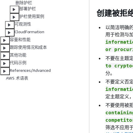
删除护栏
部署护栏
创建被拒
护栏使用案例
可观测性
以简洁明确
CloudFormation
用于检测与
容量和性能
informati
跟踪使用情况和成本
or procur
其他功能
不要在主题
代码示例
to crypto
References/Advanced
分。
AWS 术语表
不要定义否
informati
定主题定义
不要使用被
containin
competito
筛选不应用