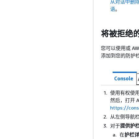
从对话中删除 
语
。
将被拒绝
您可以使用或 AWS M
添加到您的防护
Console
使用有权使用 Am
然后，打开 Am
https://con
从左侧导航
对于
提供护
在
护栏