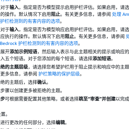
）对于
输入
，指定是否为模型提示启用护栏评估。如果启用，请
行的操作。默认情况下启用
阻止
。有关更多信息，请参阅
处理 Am
ock 护栏检测到的有害内容的选项
。
）对于
输入
，指定是否为模型响应启用护栏评估。如果启用，请
响应执行的操作。默认情况下启用
阻止
。有关更多信息，请参阅
n Bedrock 护栏检测到的有害内容的选项
。
）展开
添加示例短语
，然后输入表示与此主题相关的提示或响应
输入五个短语。对于您添加的每个短语，请选择
添加短语
。
拒绝的主题层级
，请选择您希望护栏用于阻止提示和响应中的主
关更多信息，请参阅
护栏策略的保护层级
。
拒绝的主题后，选择
确认
。
述步骤以创建更多被拒绝的主题。
一步
可根据需要配置其他策略，或者选择
跳至“审查”并创建
以完
设置。
其进行更改的任何部分，选择
编辑
。