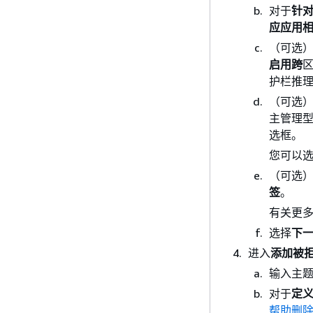
对于
针
应应用
（可选
启用跨
区
护栏推
（可选）
主管理型
选框。
您可以选择
（可选
签
。
有关更
选择
下
进入
添加被
输入主
对于
定
帮助删