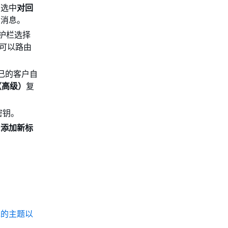
。选中
对回
的消息。
护栏选择
 可以路由
己的客户自
（高级）
复
密钥。
择
添加新标
：
绝的主题以