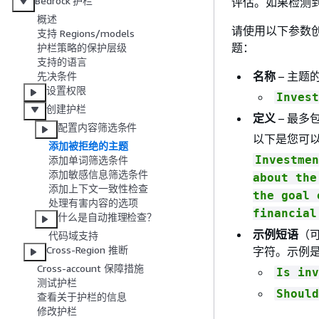
Bedrock 护栏
评估。如果检测
概述
请使用以下参数
支持 Regions/models
题：
护栏策略的保护层级
支持的语言
名称
– 主
先决条件
设置权限
Invest
创建护栏
定义
– 最多
配置内容筛选条件
以下是您可
添加被拒绝的主题
Investmen
添加单词筛选条件
添加敏感信息筛选条件
about the
添加上下文一致性检查
the goal 
处理有害内容的选项
financial
什么是自动推理检查？
示例短语
（可
代码域支持
Cross-Region 推断
字符。示例
Cross-account 保障措施
Is inv
测试护栏
Should
查看关于护栏的信息
修改护栏