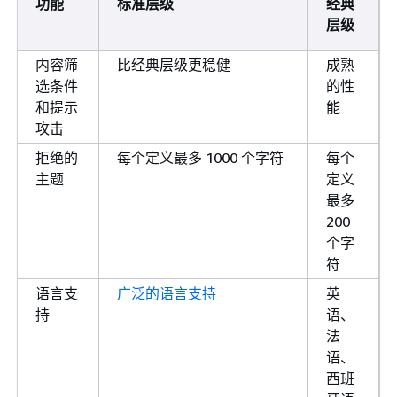
功能
标准层级
经典
层级
内容筛
比经典层级更稳健
成熟
选条件
的性
和提示
能
攻击
拒绝的
每个定义最多 1000 个字符
每个
主题
定义
最多
200
个字
符
语言支
广泛的语言支持
英
持
语、
法
语、
西班