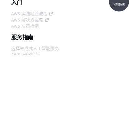
入门
回到顶部
AWS 实践经验教程
AWS 解决方案库
AWS 决策指南
服务指南
选择生成式人工智能服务
AWS 服务指南
GitHub 上的 AWS CLI 教程
开发人员工具
AWS 代码示例库
AWS CLI
AWS 构建者中心
AWS 开发人员工具博客
有用的链接
下载 AWS 文档 MCP 服务器
登录 AWS 管理控制台
AWS re:Post