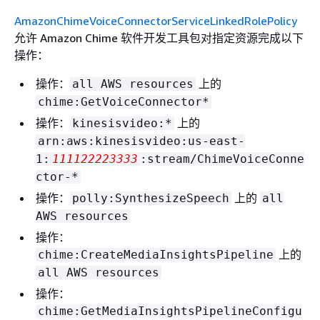
AmazonChimeVoiceConnectorServiceLinkedRolePolicy
允许 Amazon Chime 软件开发工具包对指定资源完成以下
操作：
操作：
上的
all AWS resources
chime:GetVoiceConnector*
操作：
上的
kinesisvideo:*
arn:aws:kinesisvideo:us-east-
1:
111122223333
:stream/ChimeVoiceConne
ctor-*
操作：
上的
polly:SynthesizeSpeech
all
AWS resources
操作：
上的
chime:CreateMediaInsightsPipeline
all AWS resources
操作：
chime:GetMediaInsightsPipelineConfigu