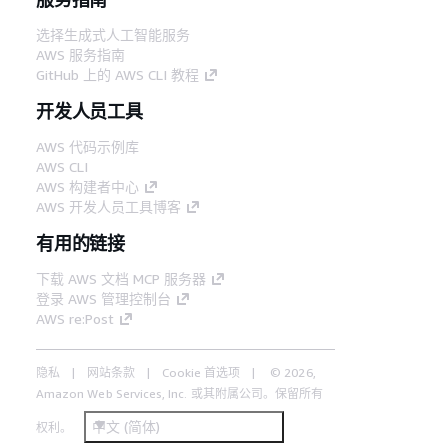
选择生成式人工智能服务
AWS 服务指南
GitHub 上的 AWS CLI 教程
开发人员工具
AWS 代码示例库
AWS CLI
AWS 构建者中心
AWS 开发人员工具博客
有用的链接
下载 AWS 文档 MCP 服务器
登录 AWS 管理控制台
AWS re:Post
隐私
网站条款
Cookie 首选项
© 2026,
Amazon Web Services, Inc. 或其附属公司。保留所有
中文 (简体)
权利。