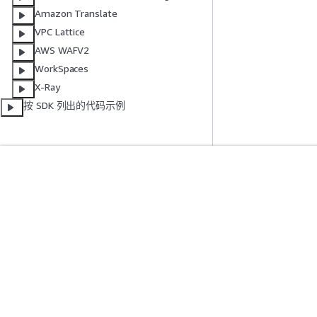
Amazon Translate
VPC Lattice
AWS WAFV2
WorkSpaces
X-Ray
按 SDK 列出的代码示例
入门
服务指南
AWS 实践经验教程
选择生成式人工智
AWS 解决方案库
AWS 服务指南
AWS 决策指南
GitHub 上的 AWS
隐私
网站条款
Cookie 首选项
© 2026, Amazon Web Serv