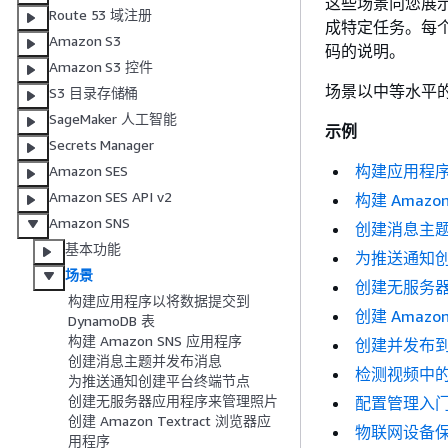
这些场景向您展示了
Route 53 域注册
成特定任务。每
Amazon S3
码的说明。
Amazon S3 控件
场景以中等水平
S3 目录存储桶
SageMaker 人工智能
示例
Secrets Manager
构建应用程序以
Amazon SES
Amazon SES API v2
构建 Amazo
Amazon SNS
创建消息主
基本功能
为推送通知
场景
创建无服务
构建应用程序以将数据提交到
创建 Amazo
DynamoDB 表
构建 Amazon SNS 应用程序
创建并发布到 
创建消息主题并发布消息
检测视频中
为推送通知创建平台终端节点
创建无服务器应用程序来管理照片
配置管理入
创建 Amazon Textract 浏览器应
物联网设备
用程序