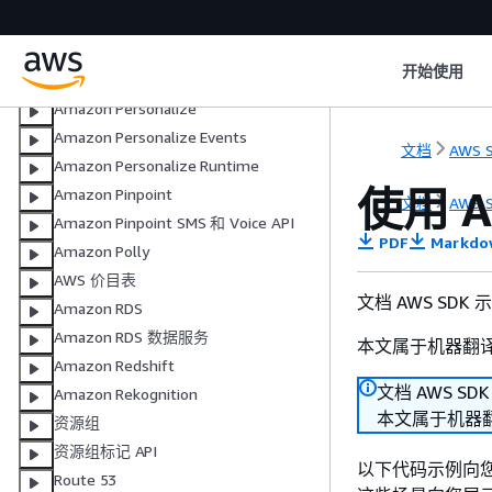
Organizations
合作伙伴中心
开始使用
AWS Payment Cryptography
Amazon Personalize
Amazon Personalize Events
文档
AWS S
Amazon Personalize Runtime
使用 
Amazon Pinpoint
文档
AWS S
Amazon Pinpoint SMS 和 Voice API
PDF
Markdo
Amazon Polly
AWS 价目表
文档 AWS SDK
Amazon RDS
Amazon RDS 数据服务
本文属于机器翻
Amazon Redshift
文档 AWS SD
Amazon Rekognition
本文属于机器
资源组
资源组标记 API
以下代码示例向您展
Route 53