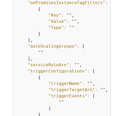
"onPremisesInstanceTagFilters":
 [

{
"Key":
""
,

"Value":
""
,

"Type":
""
        }

    ],

"autoScalingGroups":
 [

""
    ],

"serviceRoleArn":
""
,

"triggerConfigurations":
 [

{
"triggerName":
""
,

"triggerTargetArn":
""
,

"triggerEvents":
 [

""
            ]

        }
