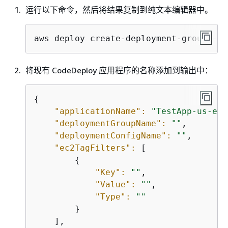
运行以下命令，然后将结果复制到纯文本编辑器中。
aws deploy create-deployment-group --g
将现有 CodeDeploy 应用程序的名称添加到输出中：
{
"applicationName":
"TestApp-us-eas
"deploymentGroupName":
""
,

"deploymentConfigName":
""
,

"ec2TagFilters":
 [

{
"Key":
""
,

"Value":
""
,

"Type":
""
        }

    ],
