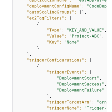
"applicationName":
"TestApp-us-eas
"deploymentConfigName":
"CodeDeplo
"autoScalingGroups":
 [],

"ec2TagFilters":
 [

{
"Type":
"KEY_AND_VALUE"
,

"Value":
"Project-ABC"
,

"Key":
"Name"
        }

    ],

"triggerConfigurations":
 [

{
"triggerEvents":
 [

"DeploymentStart"
,

"DeploymentSuccess"
,

"DeploymentFailure"
            ],

"triggerTargetArn":
"arn:a
"triggerName":
"Trigger-gr