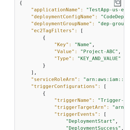
{
"applicationName":
"TestApp-us-eas
"deploymentConfigName":
"CodeDeplo
"deploymentGroupName":
"dep-group-
"ec2TagFilters":
 [

{
"Key":
"Name"
,

"Value":
"Project-ABC"
,

"Type":
"KEY_AND_VALUE"
        }

    ],

"serviceRoleArn":
"arn:aws:iam::44
"triggerConfigurations":
 [

{
"triggerName":
"Trigger-gr
"triggerTargetArn":
"arn:a
"triggerEvents":
 [

"DeploymentStart"
,

"DeploymentSuccess"
,
