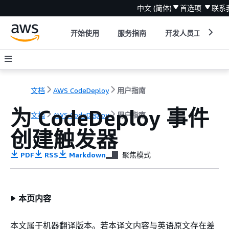
中文 (简体)
首选项
联系
开始使用
服务指南
开发人员工具
文档
AWS CodeDeploy
用户指南
为 CodeDeploy 事件
文档
AWS CodeDeploy
用户指南
创建触发器
PDF
RSS
Markdown
聚焦模式
本页内容
本文属于机器翻译版本。若本译文内容与英语原文存在差