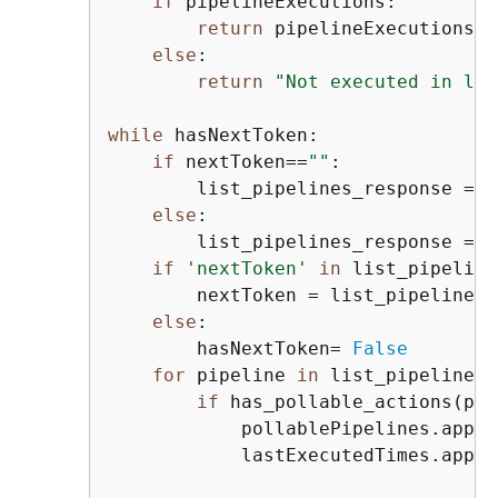
if
 pipelineExecutions:

return
 pipelineExecutions[
0
else
:

return
"Not executed in las
while
 hasNextToken:

if
 nextToken==
""
:

        list_pipelines_response = c
else
:

        list_pipelines_response = c
if
'nextToken'
in
 list_pipeline
        nextToken = list_pipelines_
else
:

        hasNextToken= 
False
for
 pipeline 
in
 list_pipelines_
if
 has_pollable_actions(pip
            pollablePipelines.appen
            lastExecutedTimes.appen