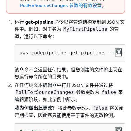
PollForSourceChanges 参数的有效设置
。
运行
get-pipeline
命令以将管道结构复制到 JSON 文
件中。例如，对于名为
的管
MyFirstPipeline
道，运行以下命令：
aws codepipeline get-pipeline --name 
M
该命令不会返回任何结果，但您创建的文件将出现在
您运行命令所在的目录中。
在任何纯文本编辑器中打开 JSON 文件并通过将
参数更改为
来
PollForSourceChanges
false
编辑源阶段，如此示例中所示。
我为何做出此更改？
将此参数更改为
将关闭
false
定期检查，因此您只能使用基于事件的更改检测。