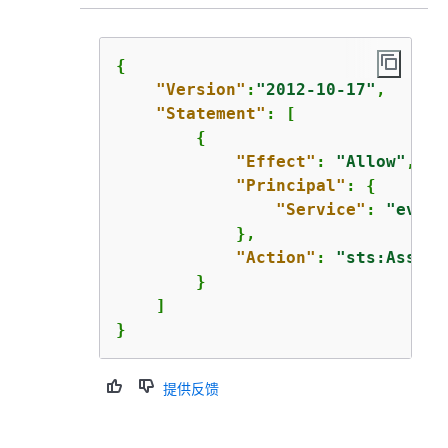
{
"Version"
:
"2012-10-17"
,

"Statement"
: [

{
"Effect"
: 
"Allow"
,

"Principal"
: 
{
"Service"
: 
"event
            },

"Action"
: 
"sts:Assume
        }

    ]

}
提供反馈