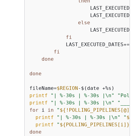
then
                    LAST_EXECUTED_T
                    LAST_EXECUTED_D
else
                    LAST_EXECUTED_D
fi
            LAST_EXECUTED_DATES+=(
"
fi
done
done
fileName=
$REGION
printf
"| %-30s | %-30s |\n"
"Polli
printf
"| %-30s | %-30s |\n"
"_____
for
 i 
in
"
$
{
!POLLING_PIPELINES[@]}
"
printf
"| %-30s | %-30s |\n"
"
$
{
P
printf
"
$
{
POLLING_PIPELINES[i]}
,"
done