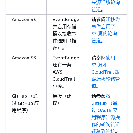
来源迁移轮询
管道
。
Amazon S3
EventBridge
请参阅
迁移为
并启用存储
事件启用了
桶以接收事
S3 源的轮询
件通知（推
管道
。
荐）。
Amazon S3
EventBridge
请参阅
使用
还有一条
S3 源和
AWS
CloudTrail 跟
CloudTrail
踪迁移轮询管
小径。
道
。
GitHub （通
连接（建
请参阅
将
过 GitHub 应
议）
GitHub （通
用程序）
过 OAuth 应
用程序）源操
作的轮询管道
迁移到连接
。