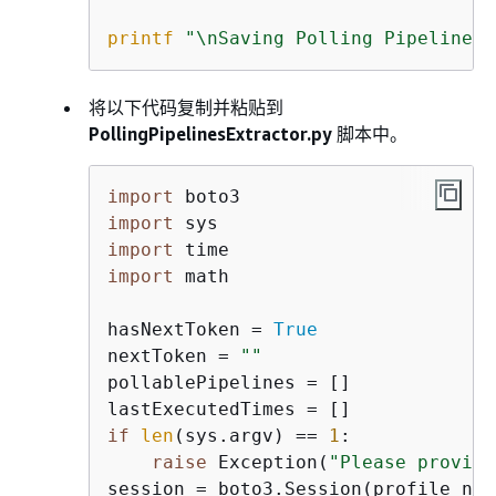
printf
"\nSaving Polling Pipeline N
将以下代码复制并粘贴到
PollingPipelinesExtractor.py
脚本中。
import
import
import
import
 math

hasNextToken = 
True
nextToken = 
""
pollablePipelines = []

if
len
(sys.argv) == 
1
:

raise
 Exception(
"Please provide
session = boto3.Session(profile_nam