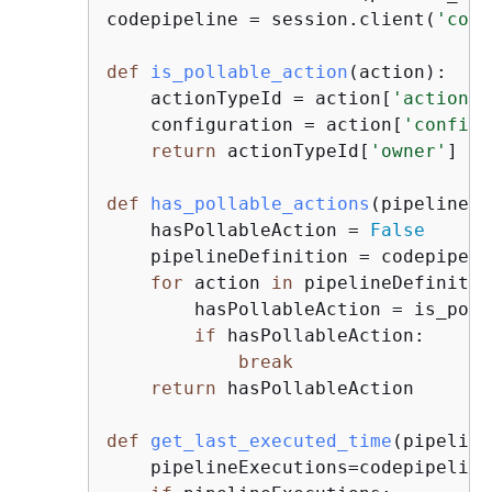
codepipeline = session.client(
'code
def
is_pollable_action
(
action
):
    actionTypeId = action[
'actionTy
    configuration = action[
'configu
return
 actionTypeId[
'owner'
] 
in
def
has_pollable_actions
(
pipeline
):
    hasPollableAction = 
False
    pipelineDefinition = codepipeli
for
 action 
in
 pipelineDefinitio
        hasPollableAction = is_poll
if
 hasPollableAction:

break
return
 hasPollableAction

def
get_last_executed_time
(
pipeline
    pipelineExecutions=codepipeline