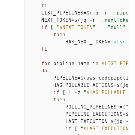
fi
    LIST_PIPELINES=$(jq -r 
'.pipeli
    NEXT_TOKEN=$(jq -r 
'.nextToken'
if
 [ 
"
$NEXT_TOKEN
"
 == 
"null"
 ];

then
            HAS_NEXT_TOKEN=
false
fi
for
 pipline_name 
in
$LIST_PIPEL
do
        PIPELINE=$(aws codepipeline
        HAS_POLLABLE_ACTIONS=$(jq 
'
if
 [ ! -z 
"
$HAS_POLLABLE_AC
then
            POLLING_PIPELINES+=(
"
$p
            PIPELINE_EXECUTIONS=$(a
            LAST_EXECUTION=$(jq -r 
if
 [ 
"
$LAST_EXECUTION
"
 