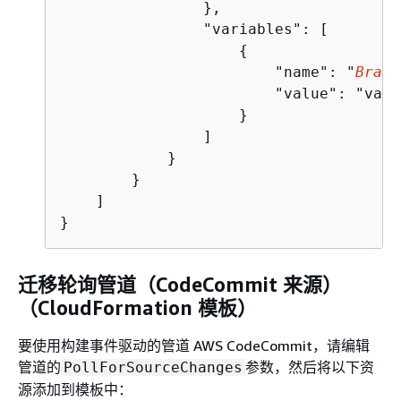
                },

                "variables": [

{
                        "name": "
Branc
                        "value": "
valu
                    }

                ]

            }

        }

    ]

}
迁移轮询管道（CodeCommit 来源）
（CloudFormation 模板）
要使用构建事件驱动的管道 AWS CodeCommit，请编辑
管道的
参数，然后将以下资
PollForSourceChanges
源添加到模板中：