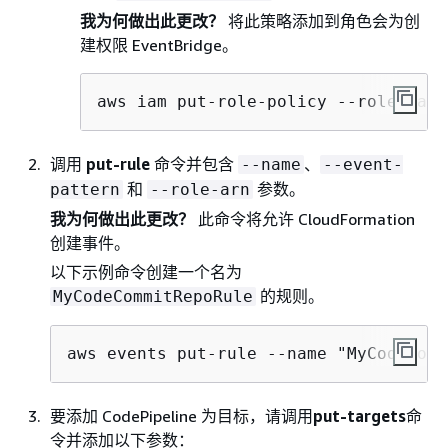
我为何做出此更改？
将此策略添加到角色会为创
建权限 EventBridge。
aws iam put-role-policy --role-name
调用
put-rule
命令并包含
、
--name
--event-
和
参数。
pattern
--role-arn
我为何做出此更改？
此命令将允许 CloudFormation
创建事件。
以下示例命令创建一个名为
的规则。
MyCodeCommitRepoRule
aws events put-rule --name "MyCodeComm
要添加 CodePipeline 为目标，请调用
put-targets
命
令并添加以下参数：