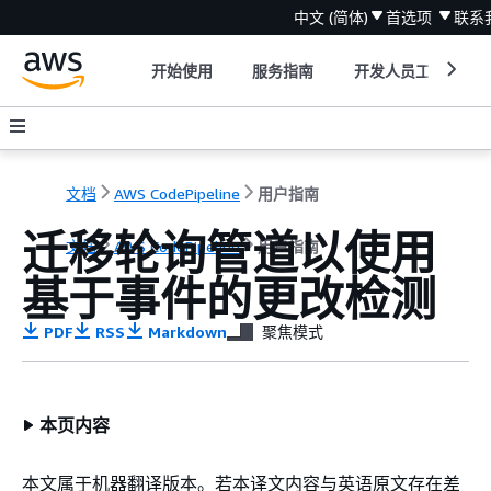
中文 (简体)
首选项
联系
开始使用
服务指南
开发人员工具
文档
AWS CodePipeline
用户指南
迁移轮询管道以使用
文档
AWS CodePipeline
用户指南
基于事件的更改检测
PDF
RSS
Markdown
聚焦模式
本页内容
本文属于机器翻译版本。若本译文内容与英语原文存在差