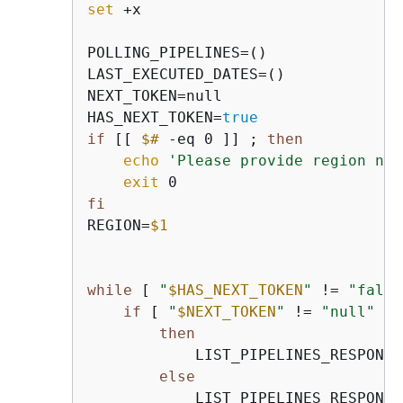
set
 +x

POLLING_PIPELINES=()

LAST_EXECUTED_DATES=()

NEXT_TOKEN=null

HAS_NEXT_TOKEN=
true
if
 [[ 
$#
 -eq 0 ]] ; 
then
echo
'Please provide region nam
exit
fi
REGION=
$1
while
 [ 
"
$HAS_NEXT_TOKEN
"
 != 
"false
if
 [ 
"
$NEXT_TOKEN
"
 != 
"null"
 ];

then
            LIST_PIPELINES_RESPONSE
else
            LIST_PIPELINES_RESPONSE