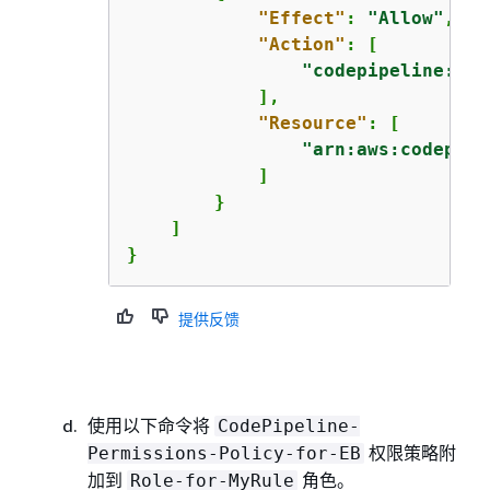
"Effect"
: 
"Allow"
,

"Action"
: [

"codepipeline:Sta
            ],

"Resource"
: [

"arn:aws:codepipe
            ]

        }

    ]

}
提供反馈
使用以下命令将
CodePipeline-
权限策略附
Permissions-Policy-for-EB
加到
角色。
Role-for-MyRule