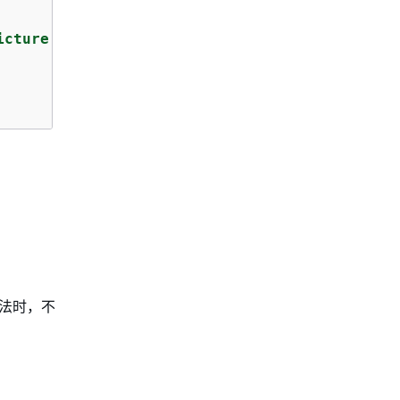
icture.jpg"
]

方法时，不