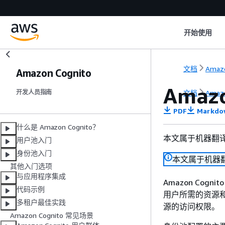
开始使用
文档
Amazo
Amazon Cognito
Amaz
文档
Amazo
开发人员指南
PDF
Markdo
什么是 Amazon Cognito？
本文属于机器翻
用户池入门
身份池入门
本文属于机器
其他入门选项
与应用程序集成
Amazon Cog
代码示例
用户所需的资源和
多租户最佳实践
源的访问权限。
Amazon Cognito 常见场景