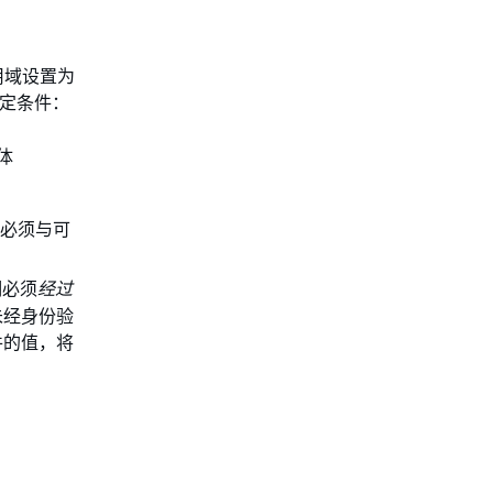
用域设置为
特定条件：
体
必须与可
必须
经过
未经身份验
件的值，将