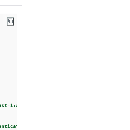
ast-1:a1b2c3d4-5678-90ab-cdef-EXAMPLE11111"
enticated"