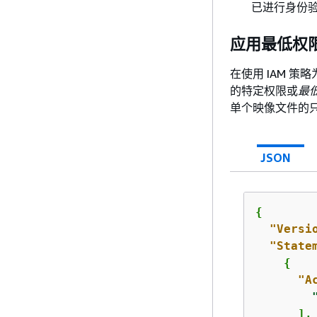
已进行身份
应用最低权
在使用 IAM 
的特定权限或
最
单个映像文件的
JSON
{
"Versi
"State
{
"A
      ],
