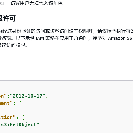
验证。访客用户无法代入该角色。
限许可
策略为经过身份验证的访问或访客访问设置权限时，请仅授予执行特
低权限
。以下示例 IAM 策略在应用于角色时，授予对 Amazon S
只读访问权限。
on"
:
"2012-10-17"
,

ment"
: [

ction"
: [

"s3:GetObject"