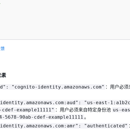


反馈
元素
：用户必须
d": "cognito-identity.amazonaws.com"
identity.amazonaws.com:aud": "us-east-1:a1b2
：用户必须来自特定身份池
-cdef-example11111"
us-ea
。
4-5678-90ab-cdef-example11111
identity.amazonaws.com:amr": "authenticated"