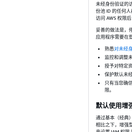
未经身份验证的访
份池 ID 的任
访问 AWS 权
妥善的做法是，
应用程序需要在
熟悉
对未经
监控和调整未
授予对特定
保护默认未经
只有当您确信
限。
默认使用增
通过基本（经典）身
相比之下，增强型
来设置 IAM 