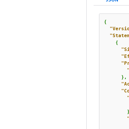
{
"Versi
"State
{
"S
"E
"P
      },

"A
"C
        }