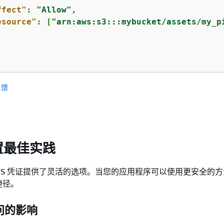
ffect"
: 
"Allow"
,

esource"
: [
"arn:aws:s3:::mybucket/assets/my_p
反馈
置最佳实践
WS 凭证提供了灵活的选项。当您的应用程序可以使用更安全的
捷径。
问的影响