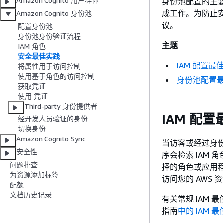
Amazon Cognito 用户群体
身份池配置的主
成工作。为防止
Amazon Cognito 身份池
议。
配置身份池
身份池身份验证流程
主题
IAM 角色
安全最佳实践
IAM 配置最
将属性用于访问控制
使用基于角色的访问控制
身份池配置
获取凭证
使用 凭证
Third-party 身份提供者
IAM 配
经开发人员验证的身份
切换身份
Amazon Cognito Sync
当访客或经过身
安全性
序会检索 IAM
问题排查
择的角色或应用
为资源添加标签
访问您的 AWS 
配额
文档历史记录
有关常规 IAM 最佳
指南
中的 IAM 