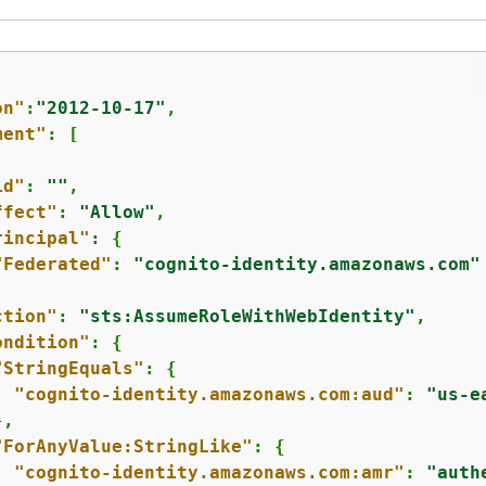
on"
:
"2012-10-17"
,

ment"
: [

id"
: 
""
,

ffect"
: 
"Allow"
,

rincipal"
: 
{
"Federated"
: 
"cognito-identity.amazonaws.com"
ction"
: 
"sts:AssumeRoleWithWebIdentity"
,

ondition"
: 
{
"StringEquals"
: 
{
"cognito-identity.amazonaws.com:aud"
: 
"us-e
,

"ForAnyValue:StringLike"
: 
{
"cognito-identity.amazonaws.com:amr"
: 
"auth