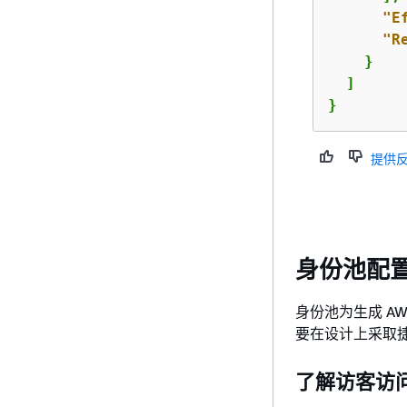
"E
"R
    }

  ]

}
提供
身份池配
身份池为生成 A
要在设计上采取
了解访客访