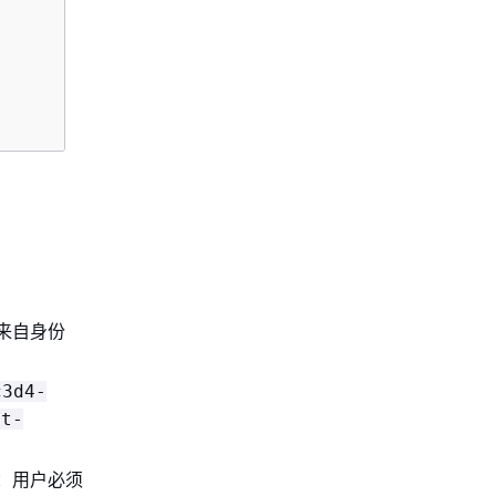
来自身份
c3d4-
st-
：用户必须