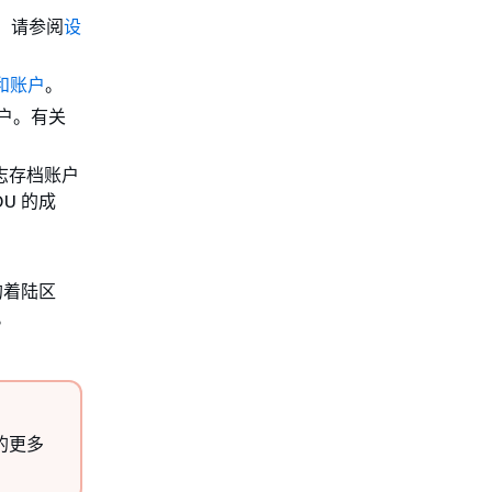
议，请参阅
设
和账户
。
账户。有关
志存档账户
U 的成
的着陆区
。
的更多