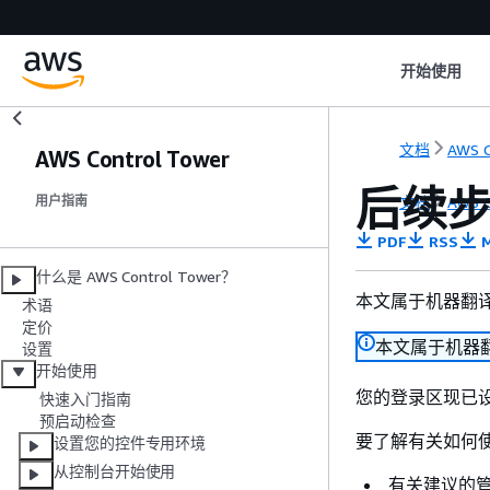
开始使用
文档
AWS C
AWS Control Tower
后续
文档
AWS C
用户指南
PDF
RSS
M
什么是 AWS Control Tower？
本文属于机器翻
术语
定价
本文属于机器
设置
开始使用
您的登录区现已
快速入门指南
预启动检查
要了解有关如何使用
设置您的控件专用环境
从控制台开始使用
有关建议的