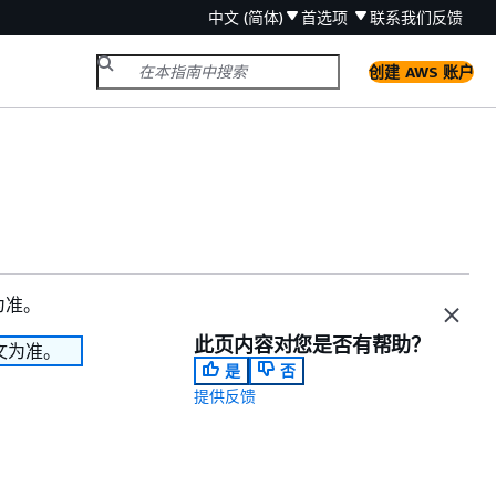
中文 (简体)
首选项
联系我们
反馈
创建 AWS 账户
为准。
此页内容对您是否有帮助？
文为准。
是
否
提供反馈