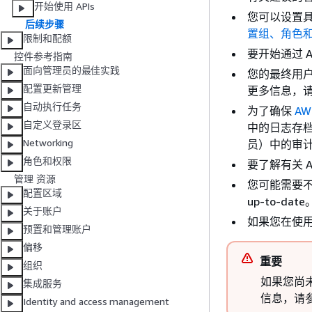
开始使用 APIs
您可以设置具有
后续步骤
置组、角色
限制和配额
要开始通过 A
控件参考指南
面向管理员的最佳实践
您的最终用户可
配置更新管理
更多信息，
自动执行任务
为了确保
AW
自定义登录区
中的日志存档
Networking
员）中的审
角色和权限
要了解有关 AW
管理 资源
您可能需要
配置区域
up-to-d
关于账户
如果您在使用 A
预置和管理账户
偏移
重要
组织
如果您尚
集成服务
信息，请
Identity and access management