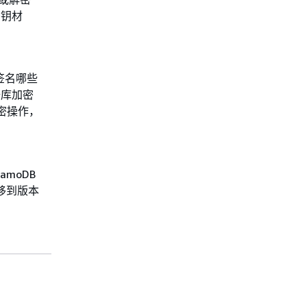
密钥材
签名哪些
据库加密
密操作，
moDB
迁移到版本