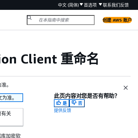
中文 (简体)
首选项
联系我们
反馈
创建 AWS 账户
ion Client 重命名
为准。
此页内容对您是否有帮助？
文为准。
是
否
提供反馈
供有关
数据库加密软