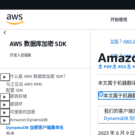
开始使用
文档
AWS D
AWS 数据库加密 SDK
Amazo
文档
AWS D
开发人员指南
PDF
RSS
M
什么是 AWS 数据库加密 SDK？
本文属于机器翻
与之互动 AWS KMS
配置 SDK
本文属于机器
密钥存储
密钥环
我们的客户端加
可搜索的加密
DynamoDB
Amazon DynamoDB
DynamoDB 加密客户端重命名
2023 年 6 月
参考