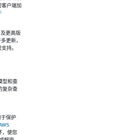
加密客户端加
于
及更高版
括许多更新，
密支持。
模型和查
的复杂查
用于保护
AWS
钥环，使您
密或解密