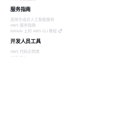
服务指南
选择生成式人工智能服务
AWS 服务指南
GitHub 上的 AWS CLI 教程
开发人员工具
AWS 代码示例库
AWS CLI
AWS 构建者中心
AWS 开发人员工具博客
有用的链接
下载 AWS 文档 MCP 服务器
登录 AWS 管理控制台
AWS re:Post
隐私
网站条款
Cookie 首选项
© 2026,
Amazon Web Services, Inc. 或其附属公司。保留所有