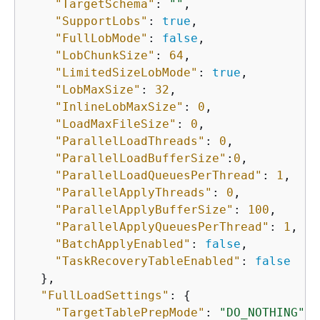
"TargetSchema"
: 
""
,

"SupportLobs"
: 
true
,

"FullLobMode"
: 
false
,

"LobChunkSize"
: 
64
,

"LimitedSizeLobMode"
: 
true
,

"LobMaxSize"
: 
32
,

"InlineLobMaxSize"
: 
0
,

"LoadMaxFileSize"
: 
0
,

"ParallelLoadThreads"
: 
0
,

"ParallelLoadBufferSize"
:
0
,

"ParallelLoadQueuesPerThread"
: 
1
,

"ParallelApplyThreads"
: 
0
,

"ParallelApplyBufferSize"
: 
100
,

"ParallelApplyQueuesPerThread"
: 
1
,   
"BatchApplyEnabled"
: 
false
,

"TaskRecoveryTableEnabled"
: 
false
  },

"FullLoadSettings"
: 
{
"TargetTablePrepMode"
: 
"DO_NOTHING"
,
