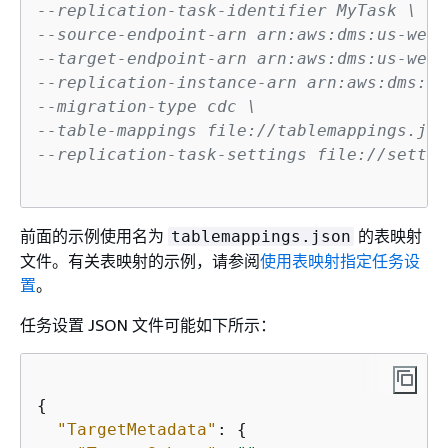
--replication-task-identifier MyTask \
--source-endpoint-arn arn:aws:dms:us-west
--target-endpoint-arn arn:aws:dms:us-west
--replication-instance-arn arn:aws:dms:us
--migration-type cdc \
--table-mappings file://tablemappings.jso
--replication-task-settings file://settin
前面的示例使用名为
的表映射
tablemappings.json
文件。有关表映射的示例，请参阅
使用表映射指定任务设
置
。
任务设置 JSON 文件可能如下所示：
{
"TargetMetadata"
: 
{