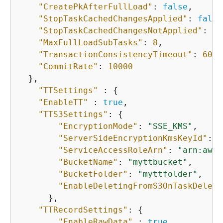
"CreatePkAfterFullLoad"
: 
false
,

"StopTaskCachedChangesApplied"
: 
false
"StopTaskCachedChangesNotApplied"
: 
fa
"MaxFullLoadSubTasks"
: 
8
,

"TransactionConsistencyTimeout"
: 
600
,

"CommitRate"
: 
10000
  },

"TTSettings"
 : 
{
"EnableTT"
 : 
true
,

"TTS3Settings"
: 
{
"EncryptionMode"
: 
"SSE_KMS"
,

"ServerSideEncryptionKmsKeyId"
: 
"
"ServiceAccessRoleArn"
: 
"arn:aws:
"BucketName"
: 
"myttbucket"
,

"BucketFolder"
: 
"myttfolder"
,

"EnableDeletingFromS3OnTaskDelete
      },

"TTRecordSettings"
: 
{
"EnableRawData"
 : 
true
,
