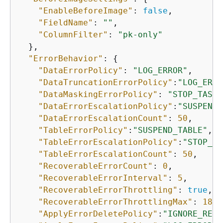
"EnableBeforeImage"
: 
false
,

"FieldName"
: 
""
,  

"ColumnFilter"
: 
"pk-only"
  },

"ErrorBehavior"
: 
{
"DataErrorPolicy"
: 
"LOG_ERROR"
,

"DataTruncationErrorPolicy"
:
"LOG_ERRO
"DataMaskingErrorPolicy"
: 
"STOP_TASK"
"DataErrorEscalationPolicy"
:
"SUSPEND_
"DataErrorEscalationCount"
: 
50
,

"TableErrorPolicy"
:
"SUSPEND_TABLE"
,

"TableErrorEscalationPolicy"
:
"STOP_TA
"TableErrorEscalationCount"
: 
50
,

"RecoverableErrorCount"
: 
0
,

"RecoverableErrorInterval"
: 
5
,

"RecoverableErrorThrottling"
: 
true
,

"RecoverableErrorThrottlingMax"
: 
1800
"ApplyErrorDeletePolicy"
:
"IGNORE_RECO