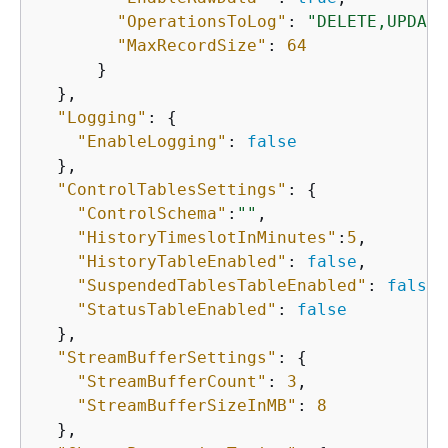
"OperationsToLog"
: 
"DELETE,UPDATE
"MaxRecordSize"
: 
64
      }

  },

"Logging"
: 
{
"EnableLogging"
: 
false
  },

"ControlTablesSettings"
: 
{
"ControlSchema"
:
""
,

"HistoryTimeslotInMinutes"
:
5
,

"HistoryTableEnabled"
: 
false
,

"SuspendedTablesTableEnabled"
: 
false
,

"StatusTableEnabled"
: 
false
  },

"StreamBufferSettings"
: 
{
"StreamBufferCount"
: 
3
,

"StreamBufferSizeInMB"
: 
8
  },
