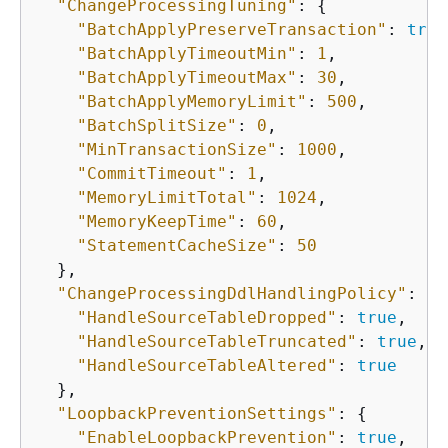
"ChangeProcessingTuning"
: 
{
"BatchApplyPreserveTransaction"
: 
true
"BatchApplyTimeoutMin"
: 
1
, 

"BatchApplyTimeoutMax"
: 
30
, 

"BatchApplyMemoryLimit"
: 
500
, 

"BatchSplitSize"
: 
0
, 

"MinTransactionSize"
: 
1000
, 

"CommitTimeout"
: 
1
, 

"MemoryLimitTotal"
: 
1024
, 

"MemoryKeepTime"
: 
60
, 

"StatementCacheSize"
: 
50
  },

"ChangeProcessingDdlHandlingPolicy"
: 
{
"HandleSourceTableDropped"
: 
true
,

"HandleSourceTableTruncated"
: 
true
,

"HandleSourceTableAltered"
: 
true
  },

"LoopbackPreventionSettings"
: 
{
"EnableLoopbackPrevention"
: 
true
,
