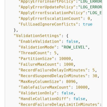
"ApplyErrorInsertPolicy"
:
"LOG_ERROR"
,

"ApplyErrorUpdatePolicy"
:
"LOG_ERROR"
,

"ApplyErrorEscalationPolicy"
:
"LOG_ERR
"ApplyErrorEscalationCount"
: 
0
,

"FullLoadIgnoreConflicts"
: 
true
  },

"ValidationSettings"
: 
{
"EnableValidation"
: 
false
,

"ValidationMode"
: 
"ROW_LEVEL"
,

"ThreadCount"
: 
5
,

"PartitionSize"
: 
10000
,

"FailureMaxCount"
: 
1000
,

"RecordFailureDelayInMinutes"
: 
5
,

"RecordSuspendDelayInMinutes"
: 
30
,

"MaxKeyColumnSize"
: 
8096
,

"TableFailureMaxCount"
: 
10000
,

"ValidationOnly"
: 
false
,

"HandleCollationDiff"
: 
false
,

"RecordFailureDelayLimitInMinutes"
: 
1