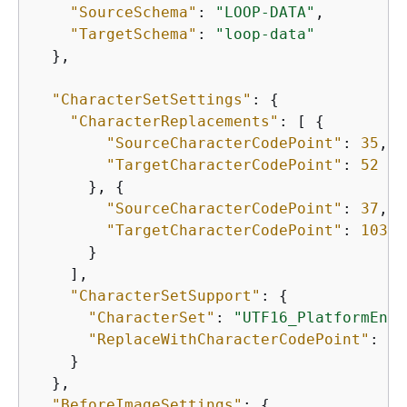
"SourceSchema"
: 
"LOOP-DATA"
,

"TargetSchema"
: 
"loop-data"
  },

"CharacterSetSettings"
: 
{
"CharacterReplacements"
: [ 
{
"SourceCharacterCodePoint"
: 
35
,

"TargetCharacterCodePoint"
: 
52
      }, 
{
"SourceCharacterCodePoint"
: 
37
,

"TargetCharacterCodePoint"
: 
103
      }

    ],

"CharacterSetSupport"
: 
{
"CharacterSet"
: 
"UTF16_PlatformEndi
"ReplaceWithCharacterCodePoint"
: 
0
    }

  },

"BeforeImageSettings"
: 
{