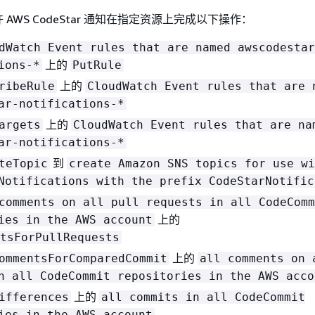
AWS CodeStar 通知在指定资源上完成以下操作：
dWatch Event rules that are named awscodestar
上的
ions-*
PutRule
上的
ribeRule
CloudWatch Event rules that are 
ar-notifications-*
上的
argets
CloudWatch Event rules that are na
ar-notifications-*
到
teTopic
create Amazon SNS topics for use wi
Notifications with the prefix CodeStarNotific
comments on all pull requests in all CodeComm
上的
ies in the AWS account
tsForPullRequests
上的
ommentsForComparedCommit
all comments on 
n all CodeCommit repositories in the AWS acco
上的
ifferences
all commits in all CodeCommit
ies in the AWS account