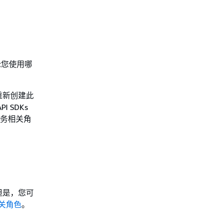
。无论您使用哪
重新创建此
I SDKs
服务相关角
但是，您可
关角色
。