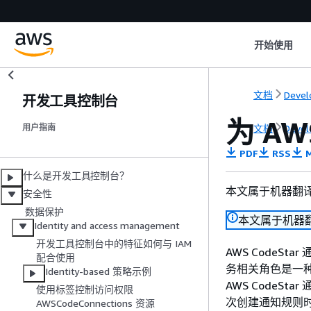
开始使用
文档
Devel
开发工具控制台
为 A
文档
Devel
用户指南
PDF
RSS
M
什么是开发工具控制台？
本文属于机器翻
安全性
数据保护
本文属于机器
Identity and access management
开发工具控制台中的特征如何与 IAM
AWS CodeStar 通
配合使用
务相关角色是一种独
Identity-based 策略示例
AWS CodeS
使用标签控制访问权限
次创建通知规则
AWSCodeConnections 资源