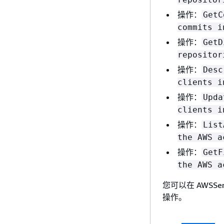
操作：
GetC
commits i
操作：
GetD
repositor
操作：
Desc
clients i
操作：
Upda
clients i
操作：
List
the AWS a
操作：
GetF
the AWS a
您可以在 AWSSer
操作。