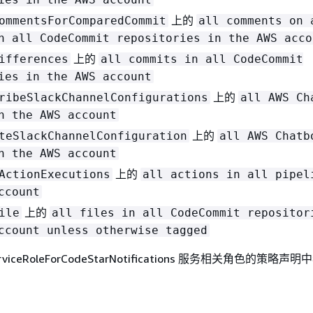
上的
ommentsForComparedCommit
all comments on 
n all CodeCommit repositories in the AWS acco
上的
ifferences
all commits in all CodeCommit
ies in the AWS account
上的
ribeSlackChannelConfigurations
all AWS Ch
n the AWS account
上的
teSlackChannelConfiguration
all AWS Chatb
n the AWS account
上的
ActionExecutions
all actions in all pipel
ccount
上的
ile
all files in all CodeCommit repositor
ccount unless otherwise tagged
viceRoleForCodeStarNotifications 服务相关角色的策略声