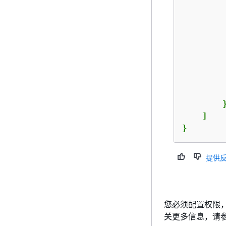
         
         
         
        }
    ]

}
提供
您必须配置权限，
关更多信息，请参