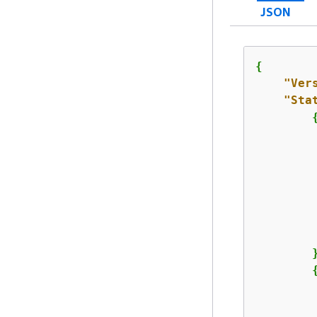
JSON
{
"Ver
"Sta
         
        }