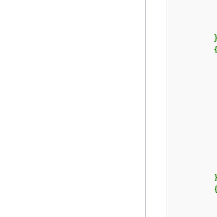
         
        }
         
        }