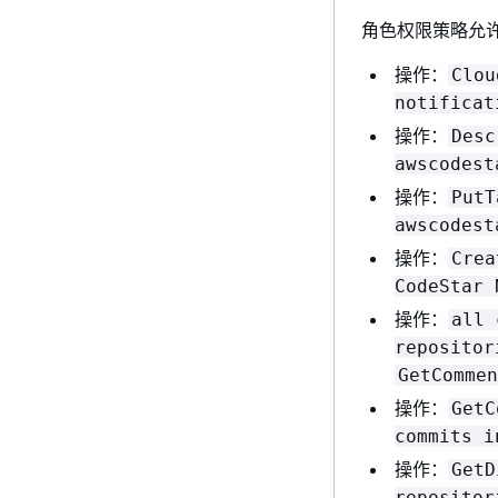
角色权限策略允许 
操作：
Clou
notificat
操作：
Desc
awscodest
操作：
PutT
awscodest
操作：
Crea
CodeStar 
操作：
all 
repositor
GetCommen
操作：
GetC
commits i
操作：
GetD
repositor