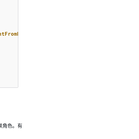
ntFromNotifications"
: 
"true"
联角色。有