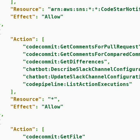
   ],

"Resource"
: 
"arn:aws:sns:*:*:CodeStarNoti
"Effect"
: 
"Allow"
,

{
"Action"
: [

"codecommit:GetCommentsForPullRequest
"codecommit:GetCommentsForComparedCom
"codecommit:GetDifferences"
,

"chatbot:DescribeSlackChannelConfigur
"chatbot:UpdateSlackChannelConfigurat
"codepipeline:ListActionExecutions"
   ],

"Resource"
: 
"*"
,

"Effect"
: 
"Allow"
,

{
"Action"
: [

"codecommit:GetFile"