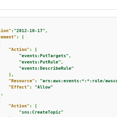
sion"
:
"2012-10-17"
,

tement"
: [

{
"Action"
: [

"events:PutTargets"
,

"events:PutRule"
,

"events:DescribeRule"
   ],

"Resource"
: 
"arn:aws:events:*:*:rule/awsc
"Effect"
: 
"Allow"
,

{
"Action"
: [

"sns:CreateTopic"