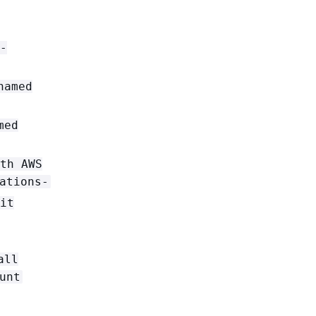
-
named
med
th AWS
ations-
it
all
unt