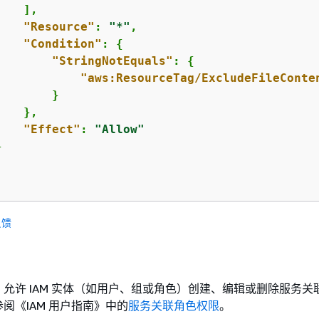
   ],

"Resource"
: 
"*"
,

"Condition"
: 
{
"StringNotEquals"
: 
{
"aws:ResourceTag/ExcludeFileConte
       }

   },

"Effect"
: 
"Allow"


反馈
允许 IAM 实体（如用户、组或角色）创建、编辑或删除服务关
阅《IAM 用户指南》
中的
服务关联角色权限
。