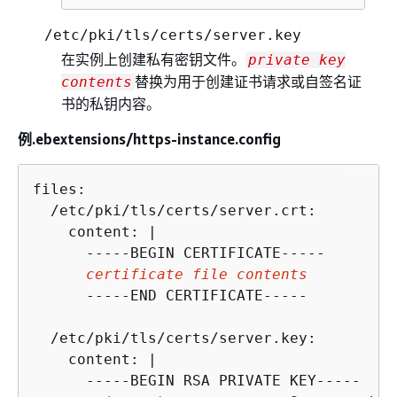
/etc/pki/tls/certs/server.key
在实例上创建私有密钥文件。
private key
替换为用于创建证书请求或自签名证
contents
书的私钥内容。
例.ebextensions/https-instance.config
files:

  /etc/pki/tls/certs/server.crt:

    content: |

      -----BEGIN CERTIFICATE-----

certificate file contents
      -----END CERTIFICATE-----

  /etc/pki/tls/certs/server.key:

    content: |

      -----BEGIN RSA PRIVATE KEY-----
