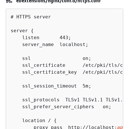
例。 ebextensions/nginx/conf.d/https.conf
# HTTPS server

server 
{
    listen       443;

    server_name  localhost;

    ssl                  on;

    ssl_certificate      /etc/pki/tls/cer
    ssl_certificate_key  /etc/pki/tls/cer
    ssl_session_timeout  5m;

    ssl_protocols  TLSv1 TLSv1.1 TLSv1.2;

    ssl_prefer_server_ciphers   on;

    location / 
{
        proxy_pass  http://localhost:
app_