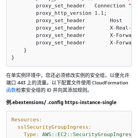
        proxy_set_header   Connection "";

        proxy_http_version 1.1;

        proxy_set_header        Host     
        proxy_set_header        X-Real-IP
        proxy_set_header        X-Forward
        proxy_set_header        X-Forward
    }

}
在单实例环境中，您还必须修改实例的安全组，以便允许
端口 443 上的流量。以下配置文件使用 CloudFormation
函数
检索安全组的 ID 并向其添加规则。
例.ebextensions/ .config https-instance-single
Resources:
sslSecurityGroupIngress:
Type:
AWS::EC2::SecurityGroupIngress