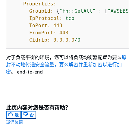
Properties:
GroupId:
{
"Fn::GetAtt"
:
 [
"AWSEBSec
IpProtocol:
tcp
ToPort:
443
FromPort:
443
CidrIp:
0.0
.0
.0
/0
对于负载平衡的环境，您可以将负载均衡器配置为要么
原
封不动地传递安全流量，要么解密并重新加密以进行
加
密
。 end-to-end
此页内容对您是否有帮助？
是
否
提供反馈