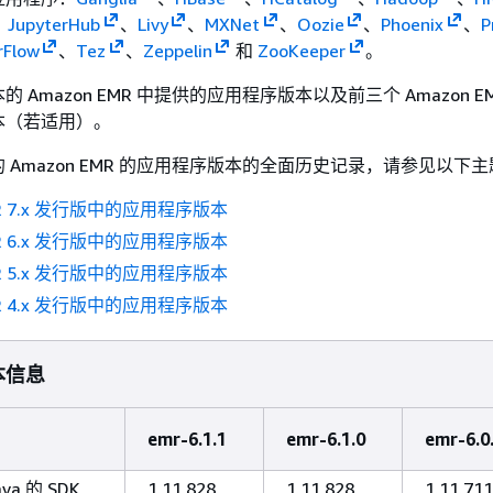
、
JupyterHub
、
Livy
、
MXNet
、
Oozie
、
Phoenix
、
P
rFlow
、
Tez
、
Zeppelin
和
ZooKeeper
。
 Amazon EMR 中提供的应用程序版本以及前三个 Amazon E
本（若适用）。
 Amazon EMR 的应用程序版本的全面历史记录，请参见以下
MR 7.x 发行版中的应用程序版本
MR 6.x 发行版中的应用程序版本
MR 5.x 发行版中的应用程序版本
MR 4.x 发行版中的应用程序版本
本信息
emr-6.1.1
emr-6.1.0
emr-6.0
va 的 SDK
1.11.828
1.11.828
1.11.711