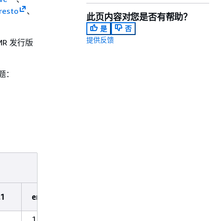
resto
、
此页内容对您是否有帮助？
是
否
提供反馈
MR 发行版
主题：
.1
emr-6.0.0
1.11.711