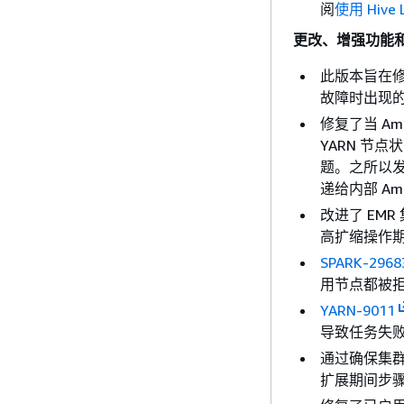
阅
使用 Hive 
更改、增强功能
此版本旨在修复 
故障时出现
修复了当 A
YARN 节
题。之所以
递给内部 Ama
改进了 EM
高扩缩操作
SPARK-2968
用节点都被
YARN-9011
导致任务失
通过确保集群
扩展期间步骤或