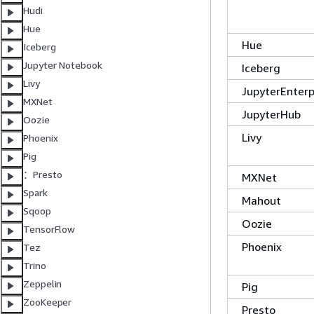
Hudi
Hue
Hue
Iceberg
Jupyter Notebook
Iceberg
Livy
JupyterEnter
MXNet
JupyterHub
Oozie
Livy
Phoenix
Pig
：Presto
MXNet
Spark
Mahout
Sqoop
Oozie
TensorFlow
Phoenix
Tez
Trino
Zeppelin
Pig
ZooKeeper
Presto