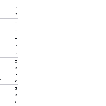
2.7、3.7
2.12.10
-
-
-
3.7.2
2.2.3
3.1.2-
amzn-0
3.2.1-
1
amzn-0
3.1.2-
amzn-0
0.5.0-