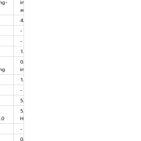
ng-
incubating-
amzn-1
4.4.0
-
-
1.0.0
0.6.0-
ing
incubating
1.5.1
-
5.1.0
5.0.0-
.0
HBase-2.0
-
0.230