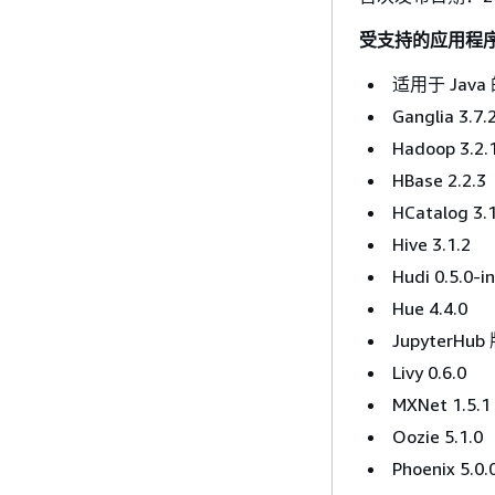
受支持的应用程
适用于 Java 的
Ganglia 3.7.
Hadoop 3.2.
HBase 2.2.3
HCatalog 3.1
Hive 3.1.2
Hudi 0.5.0-i
Hue 4.4.0
JupyterHub 
Livy 0.6.0
MXNet 1.5.1
Oozie 5.1.0
Phoenix 5.0.