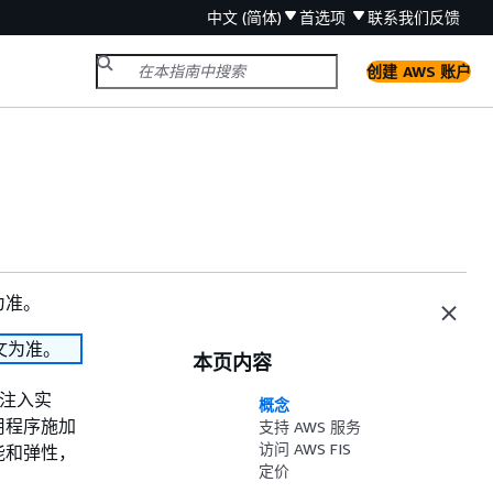
中文 (简体)
首选项
联系我们
反馈
创建 AWS 账户
为准。
文为准。
本页内容
障注入实
概念
用程序施加
支持 AWS 服务
访问 AWS FIS
能和弹性，
定价