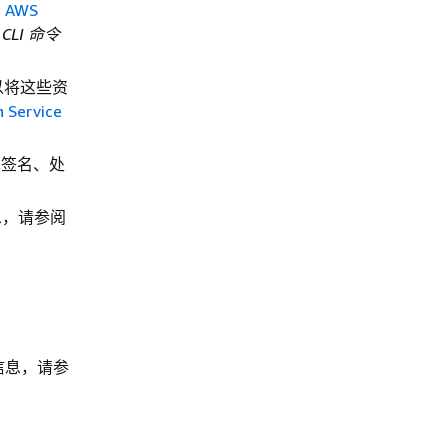
阅
AWS
 CLI 命令
以将这些资
n Service
算签名、处
息，请参阅
信息，请参