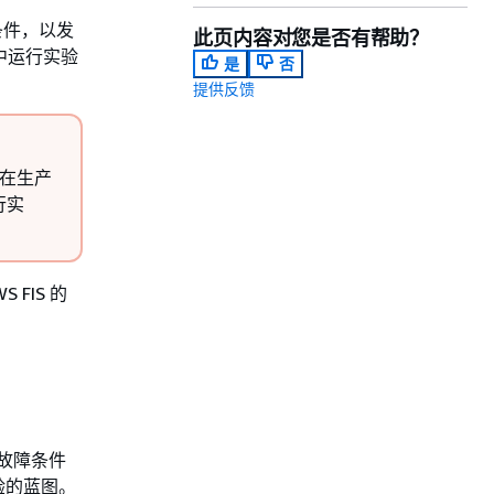
条件，以发
此页内容对您是否有帮助？
中运行实验
是
否
提供反馈
 在生产
行实
S FIS 的
故障条件
验的蓝图。