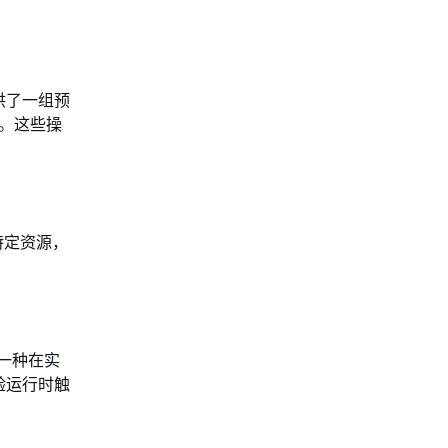
提供了一组预
验。这些操
择特定资源，
一种在实
实验运行时触