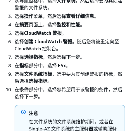
从导航窗格中，选择
文件系统
，然后选择要为其创建
警报的文件系统。
选择
操作
菜单，然后选择
查看详细信息
。
在
摘要
页面上，选择
监控和性能
。
选择
CloudWatch 警报
。
选择
创建 CloudWatch 警报
。随后您将被重定向至
CloudWatch 控制台。
选择
选择指标
，然后选择
下一步
。
在
指标
部分中，选择
FSx
。
选择
文件系统指标
，选中要为其创建警报的指标，然
后选择
选择指标
。
在
条件
部分中，选择您希望用于该警报的条件，然后
选择
下一步
。
注意
在文件系统的文件系统维护期间，或者在
Single-AZ 文件系统的主服务器或辅助服务