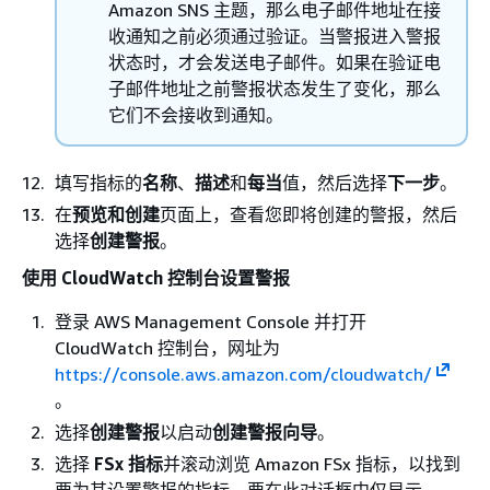
Amazon SNS 主题，那么电子邮件地址在接
收通知之前必须通过验证。当警报进入警报
状态时，才会发送电子邮件。如果在验证电
子邮件地址之前警报状态发生了变化，那么
它们不会接收到通知。
填写指标的
名称
、
描述
和
每当
值，然后选择
下一步
。
在
预览和创建
页面上，查看您即将创建的警报，然后
选择
创建警报
。
使用 CloudWatch 控制台设置警报
登录 AWS Management Console 并打开
CloudWatch 控制台，网址为
https://console.aws.amazon.com/cloudwatch/
。
选择
创建警报
以启动
创建警报向导
。
选择
FSx 指标
并滚动浏览 Amazon FSx 指标，以找到