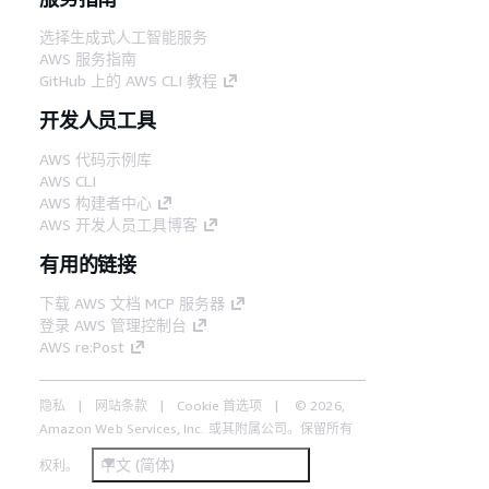
选择生成式人工智能服务
AWS 服务指南
GitHub 上的 AWS CLI 教程
开发人员工具
AWS 代码示例库
AWS CLI
AWS 构建者中心
AWS 开发人员工具博客
有用的链接
下载 AWS 文档 MCP 服务器
登录 AWS 管理控制台
AWS re:Post
隐私
网站条款
Cookie 首选项
© 2026,
Amazon Web Services, Inc. 或其附属公司。保留所有
中文 (简体)
权利。