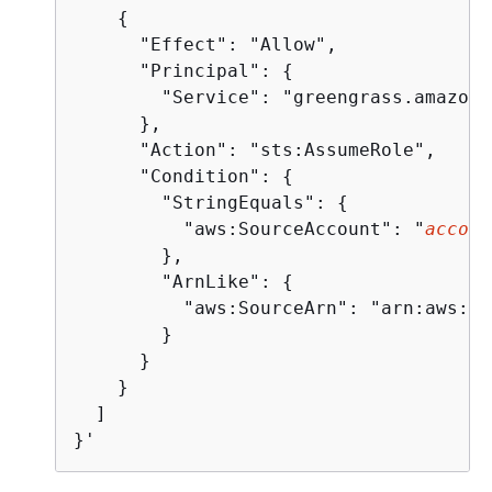
{
      "Effect": "Allow",

      "Principal": 
{
        "Service": "greengrass.amazona
      },

      "Action": "sts:AssumeRole",

      "Condition": 
{
        "StringEquals": 
{
          "aws:SourceAccount": "
accoun
        },

        "ArnLike": 
{
          "aws:SourceArn": "arn:aws:gr
        }

      }

    }

  ]

}'