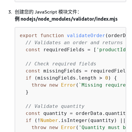
创建您的 JavaScript 模块文件：
例 nodejs/node_modules/validator/index.mjs
export
function
validateOrder
(
orderDat
// Validates an order and returns fo
const
 requiredFields = [
'productId'
,
// Check required fields
const
 missingFields = requiredFields
if
 (missingFields.length > 
0
) 
{
throw
new
Error
(
`Missing required 
  }

// Validate quantity
const
 quantity = orderData.quantity;

if
 (!
Number
.isInteger(quantity) || q
throw
new
Error
(
'Quantity must be 