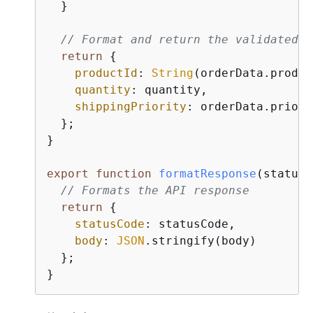
  }

// Format and return the validated d
return
{
productId
: 
String
(orderData.produc
quantity
: quantity,

shippingPriority
: orderData.priori
  };

}

export
function
formatResponse
(
statusC
// Formats the API response
return
{
statusCode
: statusCode,

body
: 
JSON
.stringify(body)

  };

}