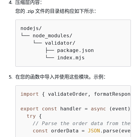
压缩层内容：
您的 .zip 文件的目录结构应如下所示：
nodejs/              

└── node_modules/

    └── validator/

        ├── package.json

        └── index.mjs
在您的函数中导入并使用这些模块。示例：
import
{
 validateOrder, formatResponse
export
const
 handler = 
async
 (event) =
try
{
// Parse the order data from the e
const
 orderData = 
JSON
.parse(event