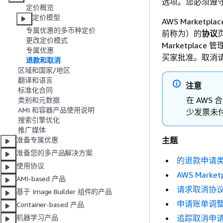
选项。您必须遵
定价概览
定价模型
AWS Marketp
专属优惠的多币种定价
前称为）的
协议
更改定价模式
Marketpla
专属优惠
买家批准。取消请
退款和取消
区域和国家/地区
翻译和语言
注意
标准化合同
在 AWS
类别和元数据
AMI 和容器产品使用说明
少发票未
搜索引擎优化
推广媒体
主题
准备专属优惠
准备您的多产品解决方案
的退款申请类型 
使用协议
AWS Mark
AMI-based 产品
请求取消协
基于 Image Builder 组件的产品
申请账单调
Container-based 产品
追踪取消申
机器学习产品