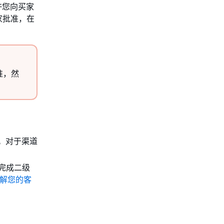
许您向买家
家批准，在
准，然
SV。对于渠道
先完成二级
解您的客