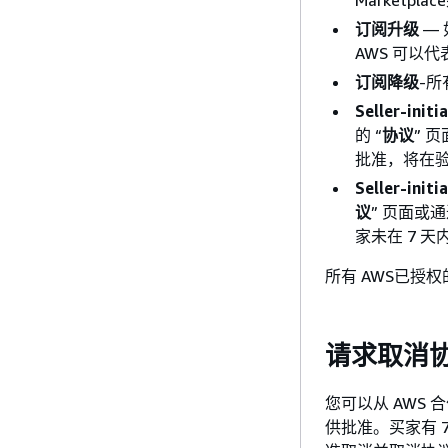
Marketp
订阅升级
—
AWS 可以
订阅降级
-
Seller-ini
的 “
协议
” 
批准，将在
Seller-init
议
” 页面或
家未在 7 
所有 AWS已授
请求取消
您可以从 AWS 
供批准。买家有 