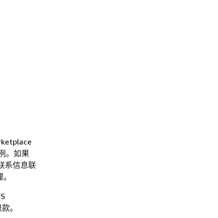
tplace
例。如果
联系信息联
理。
S
退款。