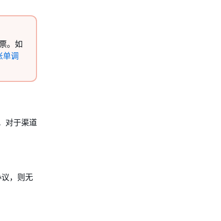
发票。如
账单调
SV。对于渠道
协议，则无