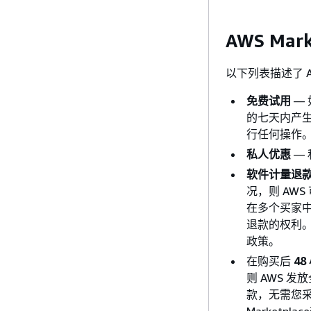
AWS Ma
以下列表描述了 A
免费试用
—
的七天内产
行任何操作
私人优惠
—
软件计量退
况，则 AW
在多个买家中
退款的权利。与产
政策。
在购买后
4
则 AWS 
款，无需您采