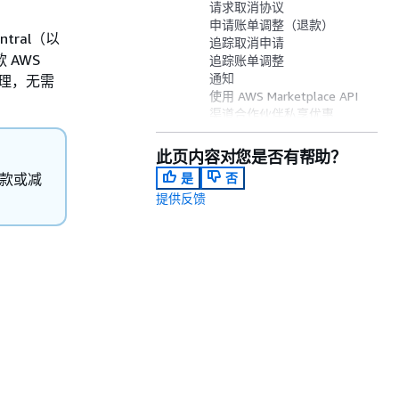
请求取消协议
申请账单调整（退款）
ntral（以
追踪取消申请
 AWS
追踪账单调整
通知
处理，无需
使用 AWS Marketplace API
渠道合作伙伴私享优惠
(CPPO)
申请批量退款
此页内容对您是否有帮助？
旧版退款申请流程
款或减
是
否
提供反馈