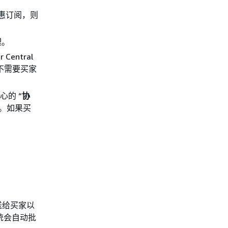
惠订阅，则
理。
entral
整不需要买家
心的 “
协
准。如果买
送给买家以
统会自动批