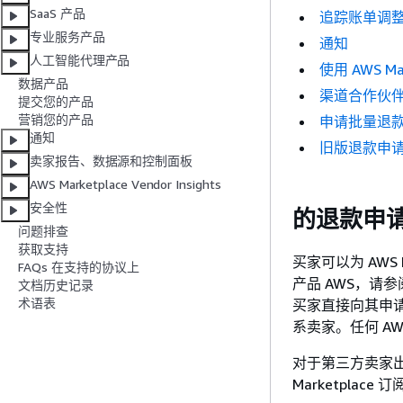
SaaS 产品
追踪账单调
专业服务产品
通知
人工智能代理产品
使用 AWS Mar
数据产品
渠道合作伙伴私
提交您的产品
营销您的产品
申请批量退
通知
旧版退款申
卖家报告、数据源和控制面板
AWS Marketplace Vendor Insights
安全性
的退款申请类
问题排查
获取支持
买家可以为 AWS 
FAQs 在支持的协议上
产品 AWS，请参
文档历史记录
术语表
买家直接向其申请
系卖家。任何 A
对于第三方卖家出
Marketpl