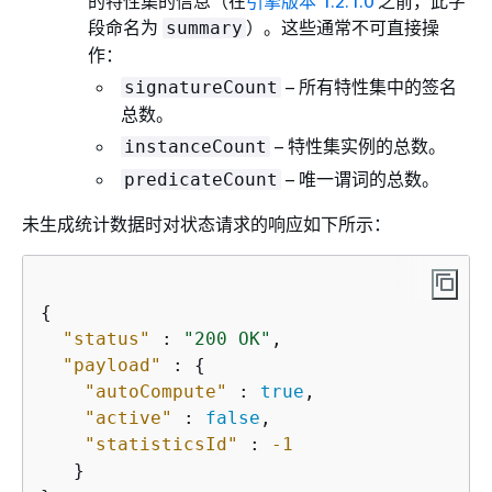
的特性集的信息（在
引擎版本 1.2.1.0
之前，此字
段命名为
）。这些通常不可直接操
summary
作：
– 所有特性集中的签名
signatureCount
总数。
– 特性集实例的总数。
instanceCount
– 唯一谓词的总数。
predicateCount
未生成统计数据时对状态请求的响应如下所示：
{
"status"
 : 
"200 OK"
,

"payload"
 : 
{
"autoCompute"
 : 
true
,

"active"
 : 
false
,

"statisticsId"
 : 
-1
   }
