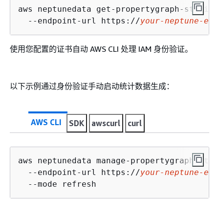
aws neptunedata get-propertygraph-statist
  --endpoint-url https://
your-neptune-end
使用您配置的证书自动 AWS CLI 处理 IAM 身份验证。
以下示例通过身份验证手动启动统计数据生成：
AWS CLI
SDK
awscurl
curl
aws neptunedata manage-propertygraph-stat
  --endpoint-url https://
your-neptune-end
  --mode refresh