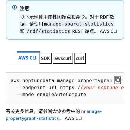
注意
以下示例使用属性图端点和命令。对于 RDF 数
据，请使用
manage-sparql-statistics
和
REST 端点。 AWS CLI
/rdf/statistics
AWS CLI
SDK
awscurl
curl
aws neptunedata manage-propertygraph-stat
  --endpoint-url https://
your-neptune-end
  --mode enableAutoCompute
有关更多信息，请参阅命令参考中的 m
anage-
propertygraph-statistics。
AWS CLI