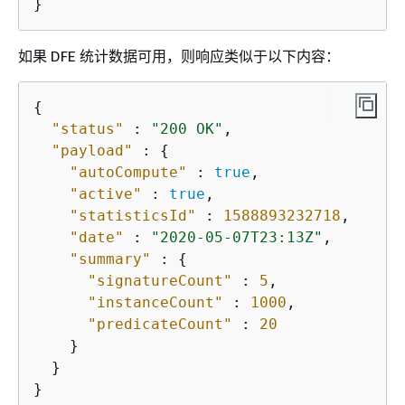
}
如果 DFE 统计数据可用，则响应类似于以下内容：
{
"status"
 : 
"200 OK"
,

"payload"
 : 
{
"autoCompute"
 : 
true
,

"active"
 : 
true
,

"statisticsId"
 : 
1588893232718
,

"date"
 : 
"2020-05-07T23:13Z"
,

"summary"
 : 
{
"signatureCount"
 : 
5
,

"instanceCount"
 : 
1000
,

"predicateCount"
 : 
20
    }

  }

}