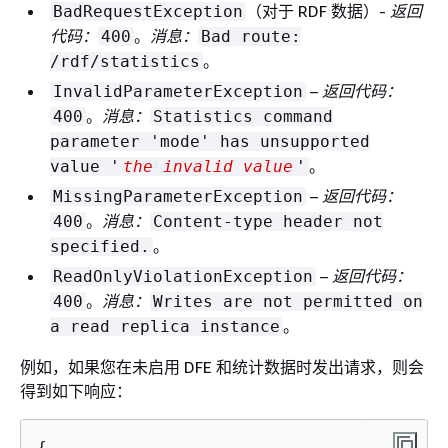
（对于 RDF 数据）-
返回
BadRequestException
代码：
。
消息：
400
Bad route:
。
/rdf/statistics
–
返回代码：
InvalidParameterException
。
消息：
400
Statistics command
parameter 'mode' has unsupported
。
value '
the invalid value
'
–
返回代码：
MissingParameterException
。
消息：
400
Content-type header not
。
specified.
–
返回代码：
ReadOnlyViolationException
。
消息：
400
Writes are not permitted on
。
a read replica instance
例如，如果您在未启用 DFE 和统计数据时发出请求，则会
得到如下响应：
{