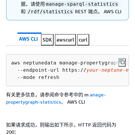
据，请使用
manage-sparql-statistics
和
REST 端点。 AWS CLI
/rdf/statistics
AWS CLI
SDK
awscurl
curl
aws neptunedata manage-propertygraph-stat
  --endpoint-url https://
your-neptune-end
  --mode refresh
有关更多信息，请参阅命令参考中的 m
anage-
propertygraph-statistics。
AWS CLI
如果请求成功，则输出如下所示，HTTP 返回代码为
200：