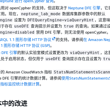
Neptune 进行 openCypher 查询
。
对 openCypher 的支持，但这取决于
Neptune DFE 引擎
，它
可用。现在，
数据库集群参数中的默认
neptune_lab_mode
设置为
，这意
ngine
DFEQueryEngine=viaQueryHint
用于存在
查询提示并设置为
的查询。如果通过
useDFE
true
禁用 DFE 引擎，则无法使用 openCypher
ngine=disabled
ARQL 1.1 图形存储 HTTP 协议
的支持。请参阅
在 Amazon Ne
1.1 图形存储 HTTP 协议 (GSP)
。
e DFE 引擎
的默认实验室模式设置更改为
，这意
viaQueryHint
认处于启用状态，但仅用于
查询提示存在且设置为
useDFE
tr
Amazon CloudWatch 指标
StatsNumStatementsScan
une DFE 引擎的统计数据计算。请参阅
使用StatsNumStatements
tch 指标监控统计数据计算
。
本中的改进