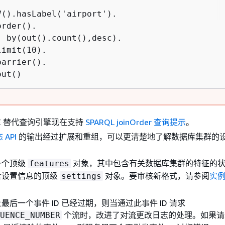
V().hasLabel('airport').

order().

  by(out().count(),desc).

limit(10).

barrier().

out()
 DFE 替代查询引擎现在支持
SPARQL joinOrder 查询提示
。
 API
的输出经过扩展和重组，可以更清楚地了解数据库集群的
一个顶级
对象，其中包含有关数据库集群的特征的
features
含设置信息的顶级
对象。要审核新格式，请参阅
实
settings
。
最后一个事件 ID 已经过期，则当通过此事件 ID 请求
个流时，改进了对流更改日志的处理。如果请
UENCE_NUMBER