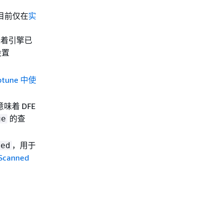
目前仅在
实
味着引擎已
设置
。
ptune 中使
味着 DFE
的查
ue
，用于
ned
Scanned