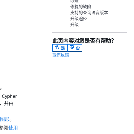
改进
修复的缺陷
支持的查询语言版本
升级途径
升级
此页内容对您是否有帮助？
是
否
提供反馈
。
 Cypher
，并由
e 图形
。
请参阅
使用