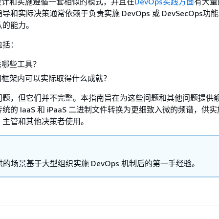
制的设计和实施遵循一套相似的模式，并且在
DevOps实践方面
有大量
和实际决策通常依赖于负责实施 DevOps 或 DevSecOps功
队的能力。
包括：
悉哪些工具？
间框架内可以实际取得什么成就？
问题，但它们并不完整。本指南旨在为这些问题和其他问题提供
的 IaaS 和 iPaaS 二进制文件转换为更细致入微的频谱，供
、主管和其他决策者使用。
的场景基于大型组织实施 DevOps 机制后的第一手经验。