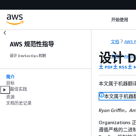
开始使用
文档
AWS P
AWS 规范性指导
设计 D
文档
AWS P
设计 DevSecOps 机制
PDF
RSS
M
简介
目标
本文属于机器翻
最佳实践
本文属于机器
资源
文档历史记录
Ryan Griffin，Am
Organizati
遵循严格的二进