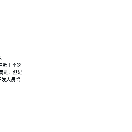
源。
创建数十个这
到满足，但是
开发人员感