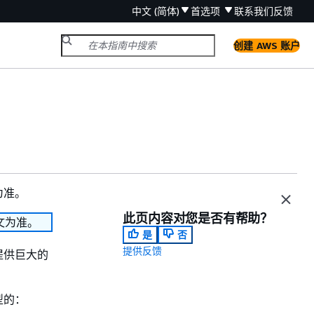
中文 (简体)
首选项
联系我们
反馈
创建 AWS 账户
为准。
此页内容对您是否有帮助？
文为准。
是
否
提供反馈
提供巨大的
型的：