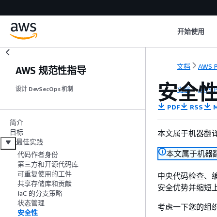
开始使用
文档
AWS P
AWS 规范性指导
安全
文档
AWS P
设计 DevSecOps 机制
PDF
RSS
M
简介
目标
本文属于机器翻
最佳实践
本文属于机器
代码作者身份
第三方和开源代码库
可重复使用的工件
中央代码检查、
共享存储库和贡献
安全优势并缩短
IaC 的分支策略
状态管理
考虑一下您的组
安全性