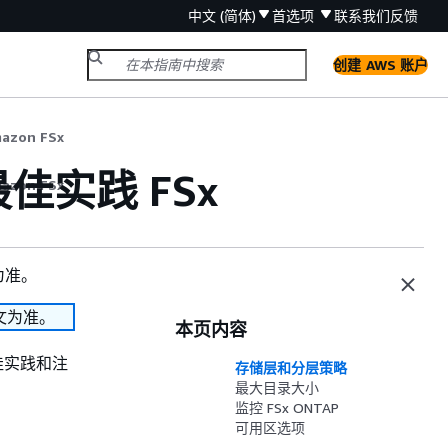
中文 (简体)
首选项
联系我们
反馈
创建 AWS 账户
zon FSx
佳实践 FSx
zon FSx
为准。
文为准。
本页内容
最佳实践和注
存储层和分层策略
最大目录大小
监控 FSx ONTAP
可用区选项