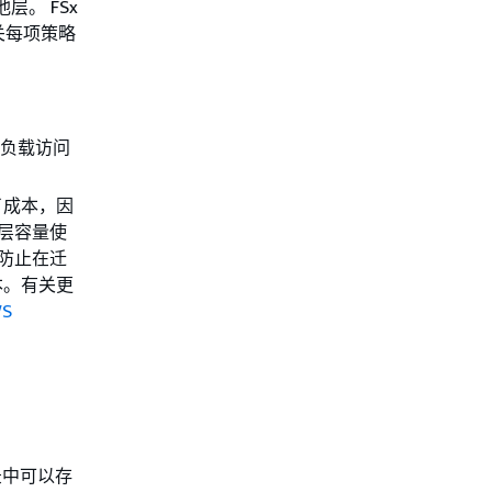
层。 FSx
关每项策略
作负载访问
了成本，因
 层容量使
防止在迁
本。有关更
WS
目录中可以存