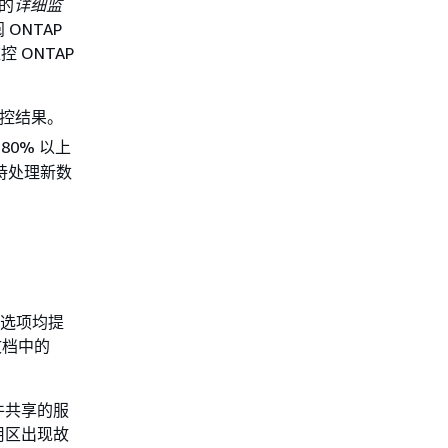
的
详细监
ONTAP
控 ONTAP
控结果。
80% 以上
持处理新数
每个选项均提
文档中的
文件共享的服
用区出现故