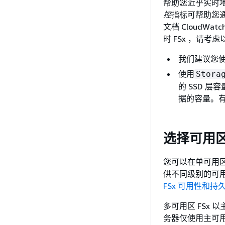
帮助您近乎实时地
控
指标可帮助您通
文档 CloudWat
时 FSx ，请考
我们建议您
使用
Stora
的 SSD 
据的容量。
选择可用
您可以在单可用区或多
供不同级别的可用
FSx 可用性和持
多可用区 FSx 
务器仅使用主可