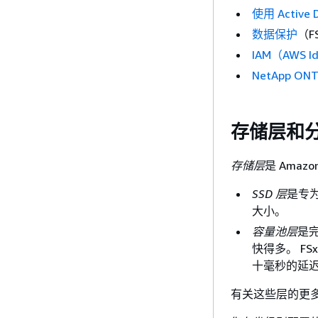
使用 Active
数据保护
（F
IAM（AWS I
NetApp O
存储层和
存储层
是 Amaz
SSD 层
是专
大小。
容量池层
是
快得多。 F
十毫秒的延
有关这些层的更