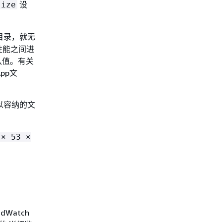
设
size
目录，就无
性能之间进
认值。有关
App文
以容纳的文
 × 53 ×
dWatch