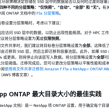
的
分层策略
决定存储在 SSD 层中的数据是否以及何时过渡到容量池
 提供四种不同的分层策略：“
仅快照
”、“
自动
”、“
全部
” 和 “无”。
有
 ONTAP 文档中的
FSx 分层策略
。
的卷设置分层策略时，考虑以下建议：
负载应访问 SSD 层中的数据，以防止出现性能瓶颈。对于 HPC 工
建议将分层策略设置为
无
或
仅限快照
。
到文件共享时，我们建议将目标卷分层策略设置为
全部
。这降低
会迁移到 SSD 层，然后立即迁移到容量池层。此外，如果 SSD
8% 或更高，则将停止向该层写入数据。将分层策略设置为
全部
可
此分层阈值。迁移完成后，您可以更改分层策略以平衡性能和成
参阅
使用将文件共享迁移到 Amazon f FSx o NetApp r ONTAP A
（AWS 博客文章）。
App ONTAP 最大目录大小的最佳实践
NetApp 文档）是一 NetApp 项 ONTAP 设置，用于确定每个