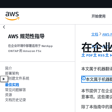
开始使用
文档
AWS P
AWS 规范性指导
在企业
文档
AWS P
在企业环境中部署适用于 NetApp
ONTAP 的 Amazon FSx
PDF
RSS
M
简介
本文属于机器翻
部署架构
创建文件系统
本文属于机器
最佳实践
常见问题解答
本节提供了在企业环境
资源
意事项。这些建议
文档历史记录
除了本指南中的