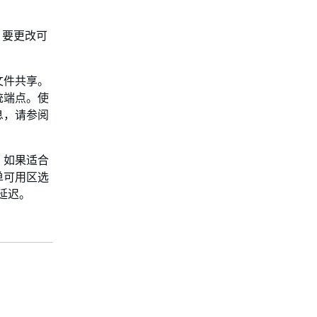
。要更改可
文件共享。
统端点。使
息，请参阅
。如果适合
单可用区选
延迟。