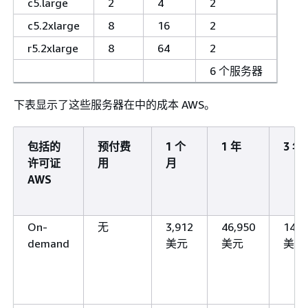
c5.large
2
4
2
c5.2xlarge
8
16
2
r5.2xlarge
8
64
2
6 个服务器
下表显示了这些服务器在中的成本 AWS。
包括的
预付费
1 个
1 年
3 年
许可证
用
月
AWS
On-
无
3,912
46,950
140,
demand
美元
美元
美元