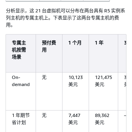
分析显示，这 21 台虚拟机可以分布在两台具有 R5 实例系
列主机的专属主机上。下表显示了这两台专属主机的费
用。
专属主
预付费
1 个月
1 年
3 
机按需
用
场景
On-
无
10,123
121,475
364
demand
美元
美元
美
1 年期节
无
7,447
89,362
–
省计划
美元
美元