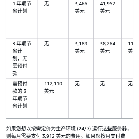
1 年期节
无
3,466
41,952
省计划
美元
美元
3 年期节
无
3,189
38,264
114,
省计
美元
美元
美元
划，无
需预付
款
需预付
112,110
无
无
无
款的 3
美元
年期节
省计划
如果您想以按需定价为生产环境 (24/7) 运行这些服务器，
则每月需要支付 3,912 美元的费用。如果您按月支付费