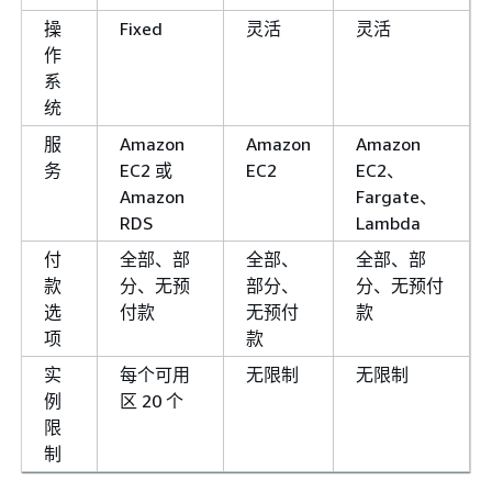
操
Fixed
灵活
灵活
作
系
统
服
Amazon
Amazon
Amazon
务
EC2 或
EC2
EC2、
Amazon
Fargate、
RDS
Lambda
付
全部、部
全部、
全部、部
款
分、无预
部分、
分、无预付
选
付款
无预付
款
项
款
实
每个可用
无限制
无限制
例
区 20 个
限
制