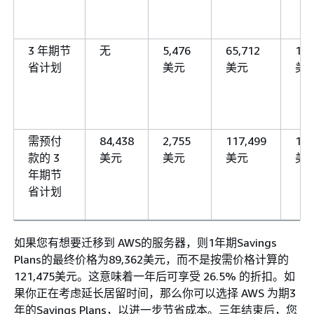
3 年期节
无
5,476
65,712
197
省计划
美元
美元
美
需预付
84,438
2,755
117,499
183
款的 3
美元
美元
美元
美
年期节
省计划
如果您有想要迁移到 AWS的服务器，则1年期Savings
Plans的最终价格为89,362美元，而不是按需价格计算的
121,475美元。这意味着一年后可享受 26.5% 的折扣。如
果你正在考虑延长居留时间，那么你可以选择 AWS 为期3
年的Savings Plans，以进一步节省成本。三年结束后，您