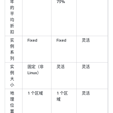
年
73%
的
平
均
折
扣
实
Fixed
Fixed
灵活
例
系
列
实
固定（非
灵活
灵活
例
Linux）
大
小
地
1 个区域
1 个区
灵活
理
域
位
置