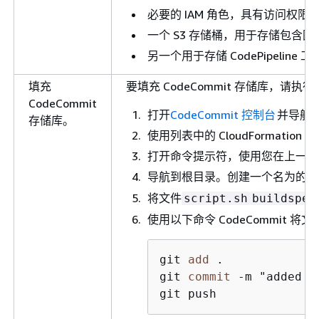
必要的 IAM 角色，具有访问权限
一个 S3 存储桶，用于存储包含图像
另一个用于存储 CodePipeline 
填充
要填充 CodeCommit 存储库，请执
CodeCommit
打开
CodeCommit 控制台
并导航到您
存储库。
使用列表中的 CloudFormatio
打开命令提示符，使用您在上一步中复
导航到根目录。创建一个名为的文
将文件
script.sh
buildspec
使用以下命令 CodeCommit 将
git 
add
 .

git 
commit
-
m "added i
git push