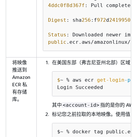
4ddc0f8d367f
: Pull complete 

Digest
: sha
256
:f
972
d
24199508
c
Status
: Downloaded newer imag
public
.ecr.aws/amazonlinux/am
将映像
在美国东部（弗吉尼亚州北部）区域（
推送到
Amazon
$
~ % aws ecr 
get-login
-pas
ECR 私
Login Succeeded
有存储
库。
其中
指的是你的 AWS
<account-id>
标记您之前拉取的本地映像。使用值
p
$~ % docker tag public.ecr