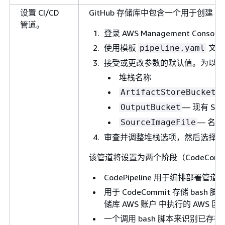
设置 CI/CD
GitHub 存储库中包含一个用于创建 Clou
管道。
登录 AWS Management Consol
使用模板
文件
pipeline.yaml
接受或更改参数的默认值。为以下
堆栈名称
ArtifactStoreBucketN
— 现有 S
OutputBucket
— 名
SourceImageFile
审查并调整堆栈选项，然后选择
提
该管道将设置为两个阶段（CodeCom
CodePipeline 用于编排部署管道
用于 CodeCommit 存储 
储库 AWS 账户 中执行的 AWS 区
一个调用 bash 脚本来识别已存在于 