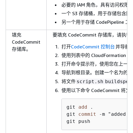
必要的 IAM 角色，具有访问权限
一个 S3 存储桶，用于存储包含图像
另一个用于存储 CodePipeline 
填充
要填充 CodeCommit 存储库，请执
CodeCommit
打开
CodeCommit 控制台
并导航到您
存储库。
使用列表中的 CloudFormatio
打开命令提示符，使用您在上一步中复
导航到根目录。创建一个名为的文
将文件
script.sh
buildspec
使用以下命令 CodeCommit 将
git 
add
 .

git 
commit
-
m "added i
git push