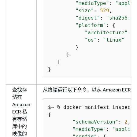
"mediaType"
: 
"applic
"size"
: 
529
,

"digest"
: 
"sha256:52
"platform"
: 
{
"architecture"
: 
"
"os"
: 
"linux"
         }

      }

   ]

}
查找存
从终端运行以下命令，以从 Amazon EC
储在
Amazon
$~ % docker manifest inspect 
ECR 私
{
有存储
"schemaVersion"
: 
2
,

库中的
"mediaType"
: 
"applica
映像的
"config"
: 
{