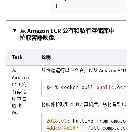
}
从 Amazon ECR 公有和私有存储库中
拉取容器映像
Task
说明
从
从终端运行以下命令，以从 Amazon EC
Amazon
ECR 公
$~ % docker pull 
public
.ecr.a
有存储
库中拉
将映像拉取到本地计算机后，您将看到以下
取映
像。
2018
.
03
4ddc0f8d367f
: Pull complete 
