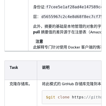
身份证:
f7cee5e1af28ad4e147589c47
层：
d5655967c2c4e8d68f8ec7cf753
此外，摘要的基础是本地管理的对象的字节（本地
pull
摘要值的差异源于在注册表（Amazon
注意
此解释专门针对使用 Docker 客户端的
Task
说明
克隆存储库。
将此模式的 GitHub 存储库克隆到本
$git
clone
 https:
//github