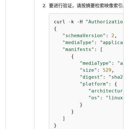
要进行验证，请按摘要检索映像索引。
curl -k -H 
"Authorization:
{
"schemaVersion"
: 
2
,

"mediaType"
: 
"applicati
"manifests"
: [

{
"mediaType"
: 
"app
"size"
: 
529
,

"digest"
: 
"sha256
"platform"
: 
{
"architecture"
"os"
: 
"linux"
         }

      }

   ]

}