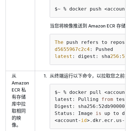
$~ % docker push <account-
当您将映像推送到 Amazon ECR 存
The
 push refers to reposit
d5655967c2c4
latest
: digest: sha
256
:
52
d
从
从终端运行以下命令，以拉取您之前推送到 
Amazon
ECR 私
$~ % docker pull <account-
有存储
latest: Pulling 
from
 test_
库中拉
Digest: sha256:52db9000073
取相同
Status: Image 
is
 up to dat
的映
<account-
id
>.dkr.ecr.us-ea
像。