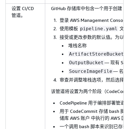
设置 CI/CD
GitHub 存储库中包含一个用于创建 Clou
管道。
登录 AWS Management Consol
使用模板
文件
pipeline.yaml
接受或更改参数的默认值。为以下
堆栈名称
ArtifactStoreBucketN
— 现有 S
OutputBucket
— 名
SourceImageFile
审查并调整堆栈选项，然后选择
提
该管道将设置为两个阶段（CodeCom
CodePipeline 用于编排部署管道
用于 CodeCommit 存储 
储库 AWS 账户 中执行的 AWS 区
一个调用 bash 脚本来识别已存在于 