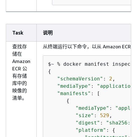
Task
说明
查找存
从终端运行以下命令，以从 Amazon EC
储在
Amazon
$~ % docker manifest inspect 
ECR 公
{
有存储
"schemaVersion"
: 
2
,

库中的
"mediaType"
: 
"application/
映像的
"manifests"
: [

清单。
{
"mediaType"
: 
"applic
"size"
: 
529
,

"digest"
: 
"sha256:52
"platform"
: 
{