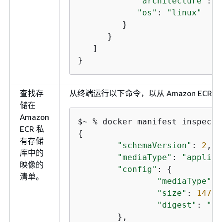
"architecture"
: 
"
"os"
: 
"linux"
         }

      }

   ]

}
查找存
从终端运行以下命令，以从 Amazon EC
储在
Amazon
$~ % docker manifest inspect 
ECR 私
{
有存储
"schemaVersion"
: 
2
,

库中的
"mediaType"
: 
"applica
映像的
"config"
: 
{
清单。
"mediaType"
: 
"size"
: 
1477
,

"digest"
: 
"sh
	},
