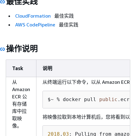
最佳实践
CloudFormation
最佳实践
AWS CodePipeline
最佳实践
操作说明
Task
说明
从
从终端运行以下命令，以从 Amazon EC
Amazon
ECR 公
$~ % docker pull 
public
.ecr.a
有存储
库中拉
将映像拉取到本地计算机后，您将看到以下
取映
像。
2018
.
03