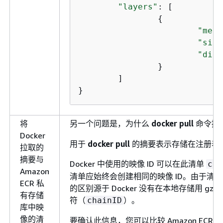
"layers"
: [

{
"medi
"size
"dige
		}

	]

}
将
另一个问题是，为什么
docker pull
命令提
Docker
用于
docker pull
的摘要表示存储在注册表中
拉取的
摘要与
Docker 中使用的映像 ID 可以在此清单
con
Amazon
清单应始终会创建相同的映像 ID。由于清单
ECR 私
的区别源于 Docker 没有在本地存储用 
有存储
符（
）。
chainID
库中映
像的清
要确认此信息，您可以比较 Amazon EC