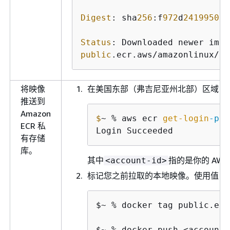
Digest
: sha
256
:f
972
d
24199508
c
Status
: Downloaded newer imag
public
.ecr.aws/amazonlinux/am
将映像
在美国东部（弗吉尼亚州北部）区域（
推送到
Amazon
$
~ % aws ecr 
get-login
-pas
ECR 私
Login Succeeded
有存储
库。
其中
指的是你的 AWS
<account-id>
标记您之前拉取的本地映像。使用值
p
$~ % docker tag public.ecr
$~ % docker push <account-