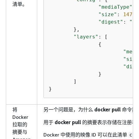
清单。
"mediaType"
: 
"size"
: 
1477
,

"digest"
: 
"sh
	},

"layers"
: [

{
"medi
"size
"dige
		}

	]

}
将
另一个问题是，为什么
docker pull
命令提
Docker
用于
docker pull
的摘要表示存储在注册表中
拉取的
摘要与
Docker 中使用的映像 ID 可以在此清单
con