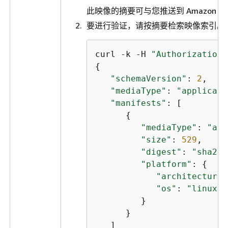
此映像的摘要可与您推送到 Amazo
要进行验证，请按摘要检索映像索引。
curl -k -H 
"Authorization:
{
"schemaVersion"
: 
2
,

"mediaType"
: 
"applicati
"manifests"
: [

{
"mediaType"
: 
"app
"size"
: 
529
,

"digest"
: 
"sha256
"platform"
: 
{
"architecture"
"os"
: 
"linux"
         }

      }

   ]
