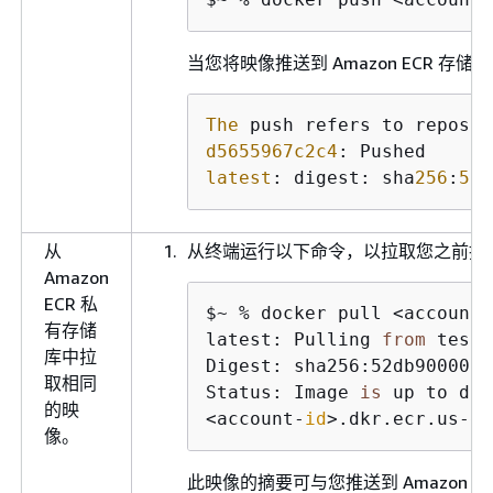
当您将映像推送到 Amazon ECR 存
The
 push refers to reposit
d5655967c2c4
latest
: digest: sha
256
:
52
d
从
从终端运行以下命令，以拉取您之前推送到 
Amazon
ECR 私
$~ % docker pull <account-
有存储
latest: Pulling 
from
 test_
库中拉
Digest: sha256:52db9000073
取相同
Status: Image 
is
 up to dat
的映
<account-
id
>.dkr.ecr.us-ea
像。
此映像的摘要可与您推送到 Amazo