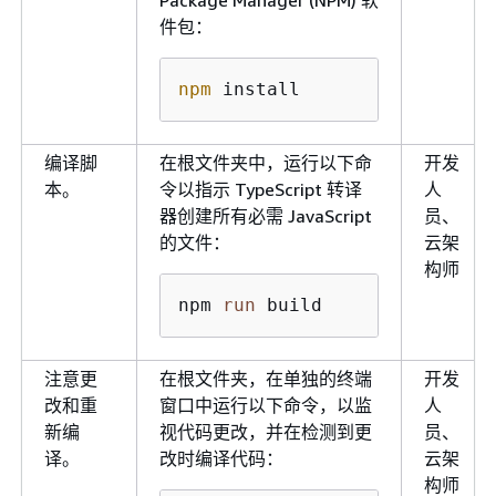
Package Manager (NPM) 软
件包：
npm
 install
编译脚
在根文件夹中，运行以下命
开发
本。
令以指示 TypeScript 转译
人
器创建所有必需 JavaScript
员、
的文件：
云架
构师
npm 
run
 build
注意更
在根文件夹，在单独的终端
开发
改和重
窗口中运行以下命令，以监
人
新编
视代码更改，并在检测到更
员、
译。
改时编译代码：
云架
构师