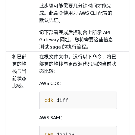
此步骤可能需要几分钟时间才能完
成。此命令使用为 AWS CLI 配置的
默认凭证。
记下部署完成后控制台上所示 API
Gateway 网址。您将需要这些信息
测试 saga 的执行流程。
将已部
在根文件夹中，运行以下命令，将已
开
署的堆
部署的堆栈与更改源代码后的当前状
人
栈与当
态比较：
员
前状态
云
AWS CDK：
比较。
构
cdk
 diff
AWS SAM：
sam
 deploy