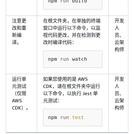
npm 
run
 build
注意更
在根文件夹，在单独的终端
开发
改和重
窗口中运行以下命令，以监
人
新编
视代码更改，并在检测到更
员、
译。
改时编译代码：
云架
构师
npm 
run
 watch
运行单
如果您使用的是 AWS
开发
元测试
CDK，请在根文件夹中运行
人
（仅限
以下命令，以执行 Jest 单
员、
AWS
元测试：
云架
CDK）。
构师
npm 
run
test