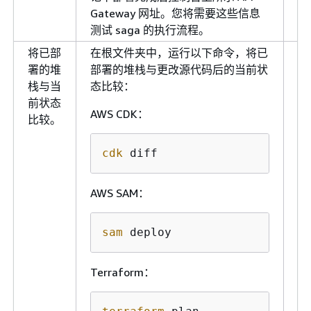
Gateway 网址。您将需要这些信息
测试 saga 的执行流程。
将已部
在根文件夹中，运行以下命令，将已
开
署的堆
部署的堆栈与更改源代码后的当前状
人
栈与当
态比较：
员
前状态
云
AWS CDK：
比较。
构
cdk
 diff
AWS SAM：
sam
 deploy
Terraform：