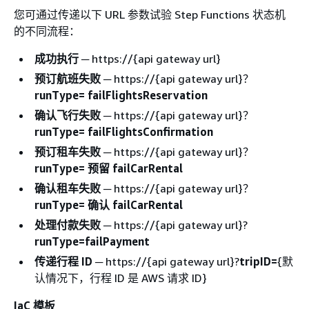
您可通过传递以下 URL 参数试验 Step Functions 状态机
的不同流程：
成功执行
─ https://
{
api gateway url}
预订航班失败
─ https://
{
api gateway url}？
runType= failFlightsReservation
确认飞行失败
─ https://
{
api gateway url}？
runType= failFlightsConfirmation
预订租车失败
─ https://
{
api gateway url}？
runType= 预留 failCarRental
确认租车失败
─ https://
{
api gateway url}？
runType= 确认 failCarRental
处理付款失败
─ https://
{
api gateway url}?
runType=failPayment
传递行程 ID
─ https://
{
api gateway url}?
tripID=
{
默
认情况下，行程 ID 是 AWS 请求 ID}
IaC 模板