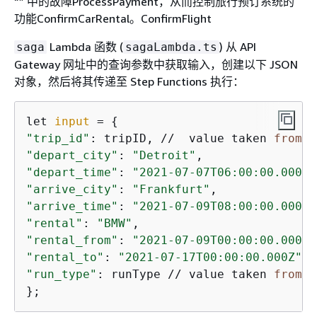
“” 中的故障ProcessPayment，从而控制旅行预订系统的
功能ConfirmCarRental。ConfirmFlight
Lambda 函数 (
) 从 API
saga
sagaLambda.ts
Gateway 网址中的查询参数中获取输入，创建以下 JSON
对象，然后将其传递至 Step Functions 执行：
let 
input
 = 
{
"trip_id"
: tripID, //  value taken 
from
 q
"depart_city"
: 
"Detroit"
"depart_time"
: 
"2021-07-07T06:00:00.000Z"
"arrive_city"
: 
"Frankfurt"
"arrive_time"
: 
"2021-07-09T08:00:00.000Z"
"rental"
: 
"BMW"
"rental_from"
: 
"2021-07-09T00:00:00.000Z"
"rental_to"
: 
"2021-07-17T00:00:00.000Z"
"run_type"
: runType // value taken 
from
 q
};