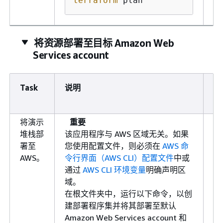
terraform
 plan
将资源部署至目标 Amazon Web
Services account
Task
说明
所
技
将演示
重要
开
堆栈部
该应用程序与 AWS 区域无关。如果
人
署至
您使用配置文件，则必须在
AWS 命
员
AWS。
令行界面（AWS CLI）配置文件
中或
云
通过
AWS CLI 环境变量
明确声明区
构
域。
在根文件夹中，运行以下命令，以创
建部署程序集并将其部署至默认
Amazon Web Services account 和