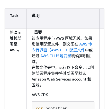
Task
说明
所
技
将演示
重要
开
堆栈部
该应用程序与 AWS 区域无关。如果
人
署至
您使用配置文件，则必须在
AWS 命
员
AWS。
令行界面（AWS CLI）配置文件
中或
云
通过
AWS CLI 环境变量
明确声明区
构
域。
在根文件夹中，运行以下命令，以创
建部署程序集并将其部署至默认
Amazon Web Services account 和
区域。
AWS CDK：
cdk
 bootstrap
