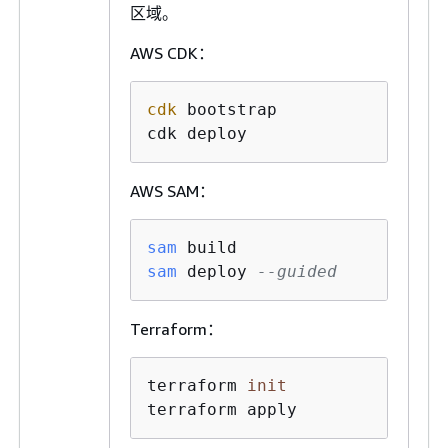
区域。
AWS CDK：
cdk
 bootstrap

cdk deploy
AWS SAM：
sam
sam
 deploy 
--guided
Terraform：
terraform 
init
terraform apply