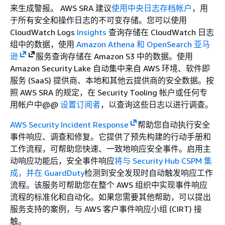
来生成警报。 AWS SRA 建议
使用中央日志存档帐户
，用
于所有安全和操作日志的不可变存储。您可以使用
CloudWatch Logs
Insights
查询存储在 CloudWatch 日志
组中的数据，使用
Amazon Athena
和 OpenSearch 亚马
逊
服务查询存储在 Amazon S3 中的数据。使用
Amazon Security Lake 自动集中来自 AWS 环境、软件即
服务 (SaaS) 提供商、本地和其他云提供商的安全数据。按
照 AWS SRA 的规定，在 Security Tooling 帐户或任何专
用帐户中@@
设置订阅者
，以查询这些日志以进行调查。
AWS Security Incident Response
帮助您自动执行安全
事件响应、调查和修复。它提供了预先构建的行动手册和
工作流程，可帮助您快速、一致地响应安全事件。启用主
动响应功能后，安全事件响应
将与 Security Hub CSPM 集
成，并在 GuardDuty
检测到安全发现时自动触发响应工作
流程。该服务可帮助您在整个 AWS 组织中实现事件响应
流程的标准化和自动化。如果您需要其他帮助，可以提出
服务支持的案例，与 AWS 客户事件响应小组 (CIRT) 接
触。