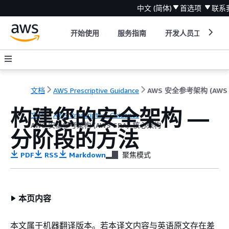
中文 (简体)
首选项
联系
开始使用
服务指南
开发人员工具
文档
AWS Prescriptive Guidance
构建您的安全架构 —
文档
AWS Prescriptive Guidance
AWS 安全参考架构 (AWS SRA)-核心架构
分阶段的方法
PDF
RSS
Markdown
聚焦模式
本页内容
本文属于机器翻译版本。若本译文内容与英语原文存在差