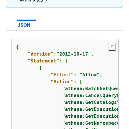
JSON
{
"Version"
:
"2012-10-17"
,

"Statement"
: [

{
"Effect"
: 
"Allow"
,

"Action"
: [

"athena:BatchGetQueryEx
"athena:CancelQueryExec
"athena:GetCatalogs"
,

"athena:GetExecutionEng
"athena:GetExecutionEng
"athena:GetNamespace"
,
