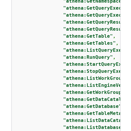
"athena:GetNamespaces"
,

"athena:GetQueryExecuti
"athena:GetQueryExecuti
"athena:GetQueryResults
"athena:GetQueryResults
"athena:GetTable"
,

"athena:GetTables"
,

"athena:ListQueryExecut
"athena:RunQuery"
,

"athena:StartQueryExecu
"athena:StopQueryExecut
"athena:ListWorkGroups"
"athena:ListEngineVersi
"athena:GetWorkGroup"
,

"athena:GetDataCatalog"
"athena:GetDatabase"
,

"athena:GetTableMetadat
"athena:ListDataCatalog
"athena:ListDatabases"
,
