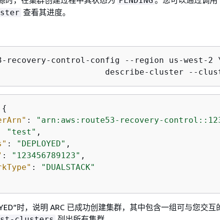
PENDING
查看其进度。
ster
3-recovery-control-config --region us-west-2 \
				describe-cluster --c
 
{
erArn"
: 
"arn:aws:route53-recovery-control::12
: 
"test"
,

s"
: 
"DEPLOYED"
,

"
: 
"123456789123"
,

rkType"
: 
"DUALSTACK"
LOYED”时，说明 ARC 已成功创建集群，其中包含一组可与您交
列出所有集群。
st-clusters