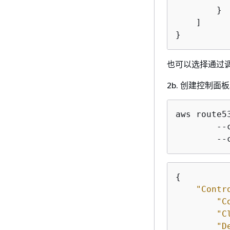
        }

    ]

}
也可以选择通过
2b. 创建控制面
aws route5
        --
        --
{
"Contr
"C
"C
"D