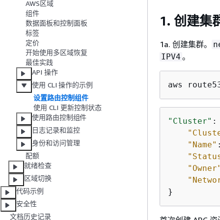
AWS区域
组件
1. 创建集
数据面板和控制面板
标签
定价
1a. 创建集群。
n
开始使用多区域恢复
。
IPV4
最佳实践
API 操作
aws route5
使用 CLI 操作的示例
设置路由控制组件
使用 CLI 更新控制状态
使用路由控制组件
"Cluster"
:
日志记录和监控
"Clust
身份和访问管理
"Name"
配额
"Statu
就绪检查
"Owner
区域切换
"Netwo
代码示例
}
安全性
文档历史记录
首次创建 ARC