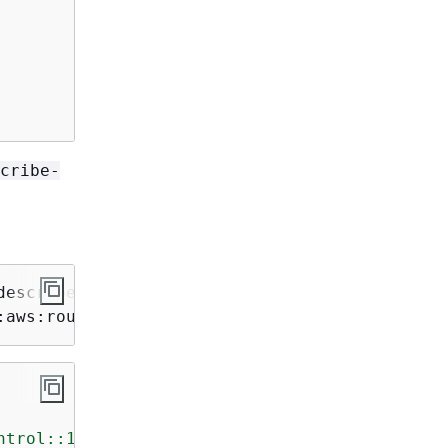
cribe-
escribe-control-panel \

arn:aws:route53-recovery-control::111122223333
ntrol::111122223333:controlpanel/0123456bbbbb