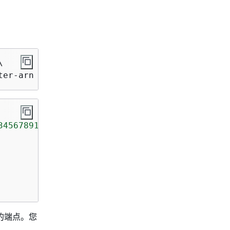


luster-arn arn:aws:route53-recovery-control::1
3456789123:cluster/12341234-1234-1234-1234-12
互的端点。您