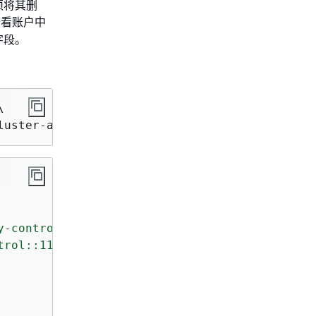
须将其删
看账户中
字段。


--cluster-arn arn:aws:route53-recovery-control
y-control::111122223333:controlpanel/1234567d
trol::111122223333:cluster/5678abcd-abcd-5678