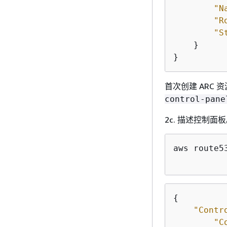
"N
"R
"S
    }

}
首次创建 ARC
control-pane
2c. 描述控制面
aws route5
{
"Contr
"C