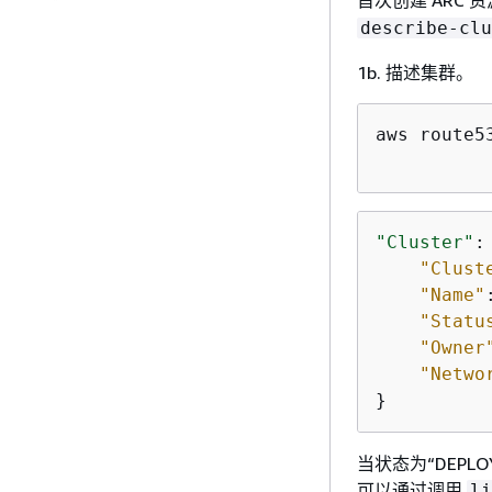
describe-clu
1b. 描述集群。
aws route5
"Cluster"
:
"Clust
"Name"
"Statu
"Owner
"Netwo
}
当状态为“DEP
可以通过调用
li