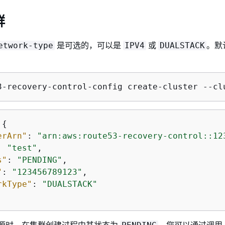
群
是可选的，可以是
或
。默
etwork-type
IPV4
DUALSTACK
3-recovery-control-config create-cluster --cl
 
{
erArn"
: 
"arn:aws:route53-recovery-control::12
: 
"test"
,

s"
: 
"PENDING"
,

"
: 
"123456789123"
,

rkType"
: 
"DUALSTACK"
 资源时，在集群创建过程中其状态为
。您可以通过调用