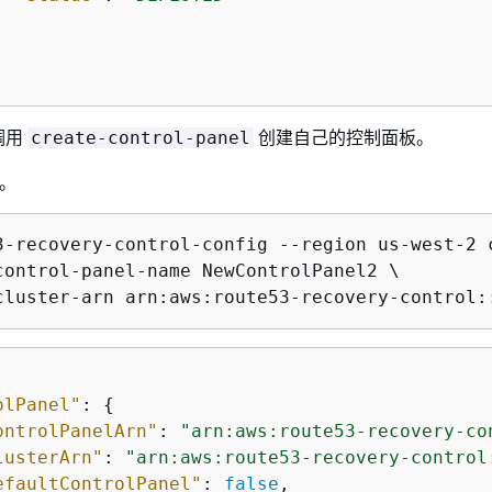
调用
创建自己的控制面板。
create-control-panel
板。
3-recovery-control-config --region us-west-2 c
control-panel-name NewControlPanel2 \

cluster-arn arn:aws:route53-recovery-control:
olPanel"
: 
{
ontrolPanelArn"
: 
"arn:aws:route53-recovery-co
lusterArn"
: 
"arn:aws:route53-recovery-control
efaultControlPanel"
: 
false
,
