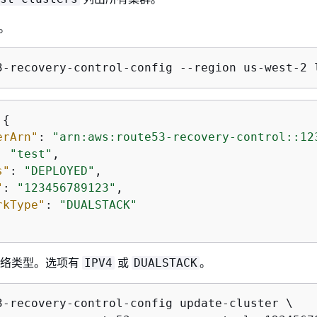
群。
3-recovery-control-config --region us-west-2 
 
{
erArn"
: 
"arn:aws:route53-recovery-control::12
: 
"test"
,

s"
: 
"DEPLOYED"
,

"
: 
"123456789123"
,

rkType"
: 
"DUALSTACK"
的网络类型。选项有
或
。
IPV4
DUALSTACK
3-recovery-control-config update-cluster \
