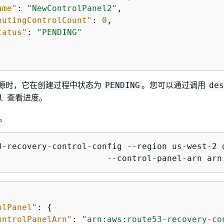
ame"
: 
"NewControlPanel2"
,

outingControlCount"
: 
0
,

tatus"
: 
"PENDING"
 资源时，它在创建过程中状态为
。您可以通过调用
PENDING
des
查看进度。
l
板。
3-recovery-control-config --region us-west-2 d
				--control-panel-arn 
olPanel"
: 
{
ontrolPanelArn"
: 
"arn:aws:route53-recovery-co