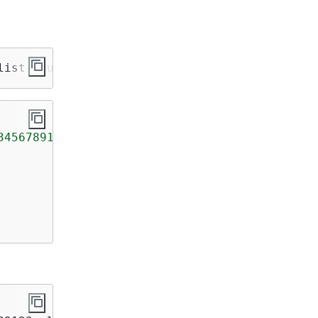
list-clusters
3456789123:cluster/12341234-1234-1234-1234-12