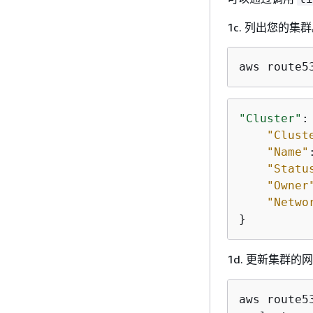
1c. 列出您的集
aws route5
"Cluster"
:
"Clust
"Name"
"Statu
"Owner
"Netwo
}
1d. 更新集群
aws route5