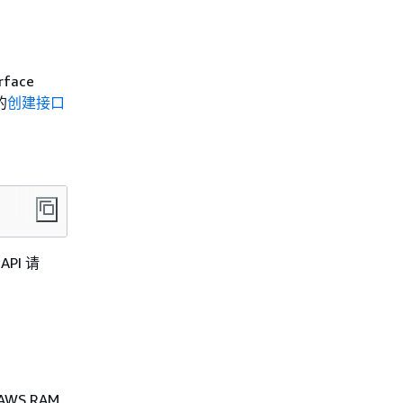
face
的
创建接口
PI 请
S RAM