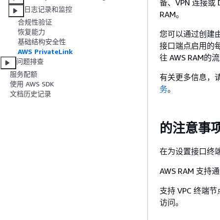
备、VPN 连接或 D
日志记录和监控
RAM。
合规性验证
恢复能力
您可以通过创建由 A
基础结构安全性
接口端点启用的
AWS PrivateLink
往 AWS RAM
问题排查
服务配额
有关更多信息，请参阅
使用 AWS SDK
务
。
文档历史记录
的注意事项 
在为设置接口终端
AWS RAM 支
支持 VPC 终端
访问。