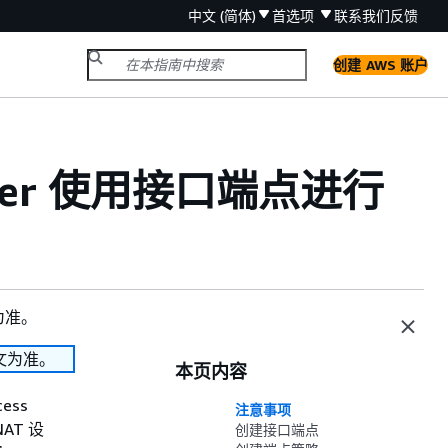
中文 (简体)
首选项
联系我们
反馈
创建 AWS 账户
anager 使用接口端点进行
为准。
文为准。
本页内容
ess
注意事项
AT 设
创建接口端点