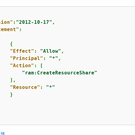
sion"
:
"2012-10-17"
,

tement"
:



{
"Effect"
: 
"Allow"
,

"Principal"
: 
"*"
,

"Action"
: [

"ram:CreateResourceShare"
   ],

"Resource"
: 
"*"
   }



反馈