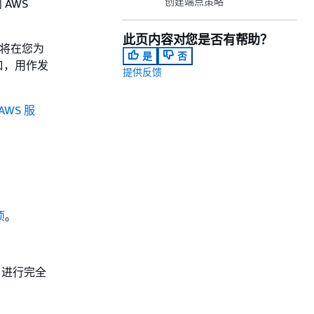
创建端点策略
 AWS
此页内容对您是否有帮助？
将在您为
是
否
口，用作发
提供反馈
 AWS 服
项
。
M 进行完全