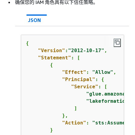
确保您的 IAM 角色具有以下信任策略。
JSON
{
"Version"
:
"2012-10-17"
,

"Statement"
: [

{
"Effect"
: 
"Allow"
,

"Principal"
: 
{
"Service"
: [

"glue.amazonaws.
"lakeformation.a
                ]

            },

"Action"
: 
"sts:AssumeRol
        }
