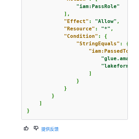
"iam:PassRole"
            ],

"Effect"
: 
"Allow"
,

"Resource"
: 
"*"
,

"Condition"
: 
{
"StringEquals"
: 
{
"iam:PassedToSer
"glue.amazon
"lakeformati
                    ]

                }

            }

        }

    ]

}
提供反馈