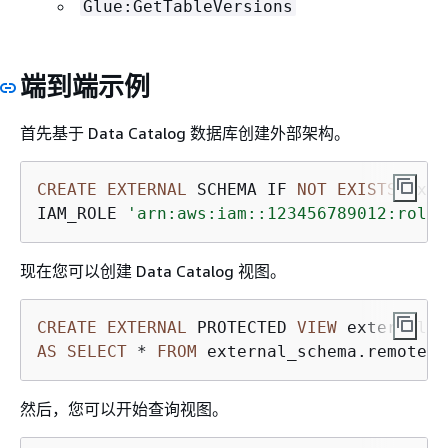
Glue:GetTableVersions
端到端示例
首先基于 Data Catalog 数据库创建外部架构。
CREATE
EXTERNAL
 SCHEMA IF 
NOT
EXISTS
 exte
IAM_ROLE 
'arn:aws:iam::123456789012:role/
现在您可以创建 Data Catalog 视图。
CREATE
EXTERNAL
 PROTECTED 
VIEW
AS
SELECT
*
FROM
 external_schema.remote_t
然后，您可以开始查询视图。