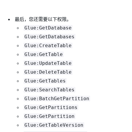
最后，您还需要以下权限。
Glue:GetDatabase
Glue:GetDatabases
Glue:CreateTable
Glue:GetTable
Glue:UpdateTable
Glue:DeleteTable
Glue:GetTables
Glue:SearchTables
Glue:BatchGetPartition
Glue:GetPartitions
Glue:GetPartition
Glue:GetTableVersion