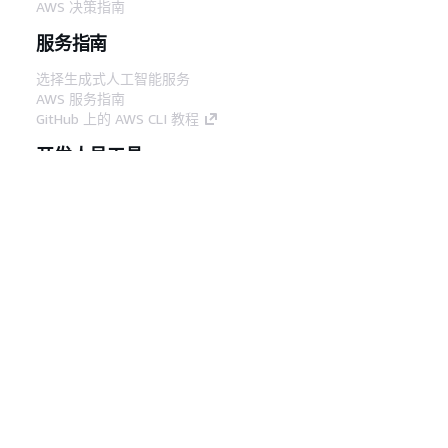
AWS 决策指南
服务指南
选择生成式人工智能服务
AWS 服务指南
GitHub 上的 AWS CLI 教程
开发人员工具
AWS 代码示例库
AWS CLI
AWS 构建者中心
AWS 开发人员工具博客
有用的链接
下载 AWS 文档 MCP 服务器
登录 AWS 管理控制台
AWS re:Post
隐私
网站条款
Cookie 首选项
© 2026,
Amazon Web Services, Inc. 或其附属公司。保留所有