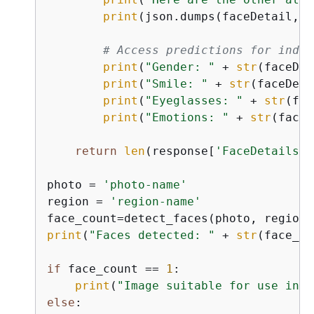
print
(json.dumps(faceDetail, i
# Access predictions for indiv
print
(
"Gender: "
 + 
str
(faceDet
print
(
"Smile: "
 + 
str
(faceDeta
print
(
"Eyeglasses: "
 + 
str
(fac
print
(
"Emotions: "
 + 
str
(faceD
return
len
(response[
'FaceDetails'
]
photo = 
'photo-name'
region = 
'region-name'
print
(
"Faces detected: "
 + 
str
(face_co
if
 face_count == 
1
:

print
(
"Image suitable for use in c
else
:
