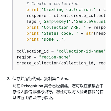
# Create a collection
print
(
'Creating collection:'
 + col
    response = client.create_collectio
    Tags=
{
"SampleKey1"
:
"SampleValue1"
}
print
(
'Collection ARN: '
 + respons
print
(
'Status code: '
 + 
str
(respon
print
(
'Done...'
)

collection_id = 
'collection-id-name'
region = 
"region-name"
create_collection(collection_id, regio
保存并运行代码。复制集合 Arn。
现在 Rekognition 集合已经创建，您可以在该集合中
存储人脸信息和标识符。您还可以将人脸与存储的信
息进行比较以进行验证。