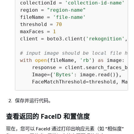
collectionId = 
'collection-id-name'
region = 
"region-name"
fileName = 
'file-name'
threshold = 
70
maxFaces = 
1
client = boto3.client(
'rekognition'
, r
# input image should be local file her
with
open
(fileName, 
'rb'
) 
as
 image:

    response = client.search_faces_by_
    Image=
{
'Bytes'
: image.read()},

    FaceMatchThreshold=threshold, MaxF
保存并运行代码。
查看返回的 FaceID 和置信度
现在，您可以 FaceId 通过打印出响应元素（如 “相似度”