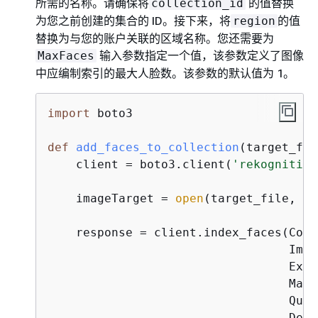
所需的名称。请确保将
的值替换
collection_id
为您之前创建的集合的 ID。接下来，将
的值
region
替换为与您的账户关联的区域名称。您还需要为
输入参数指定一个值，该参数定义了图像
MaxFaces
中应编制索引的最大人脸数。该参数的默认值为 1。
import
 boto3

def
add_faces_to_collection
(
target_fil
    client = boto3.client(
'rekognition
    imageTarget = 
open
(target_file, 
'r
    response = client.index_faces(Coll
                                  Imag
                                  Exte
                                  MaxF
                                  Qual
                                  Dete