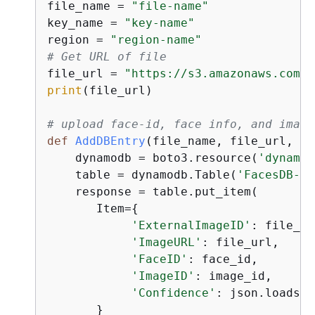
file_name = 
"file-name"
key_name = 
"key-name"
region = 
"region-name"
# Get URL of file
file_url = 
"https://s3.amazonaws.com/
{
print
(file_url)

# upload face-id, face info, and image
def
AddDBEntry
(
file_name, file_url, fa
    dynamodb = boto3.resource(
'dynamod
    table = dynamodb.Table(
'FacesDB-4'
    response = table.put_item(

       Item=
{
'ExternalImageID'
: file_na
'ImageURL'
: file_url,

'FaceID'
: face_id,

'ImageID'
: image_id, 

'Confidence'
: json.loads(j
       }
