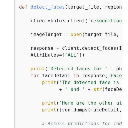
def
detect_faces
(
target_file, region
):
    client=boto3.client(
'rekognition'
,
    imageTarget = 
open
(target_file, 
'r
    response = client.detect_faces(Ima
    Attributes=[
'ALL'
])

print
(
'Detected faces for '
 + phot
for
 faceDetail 
in
 response[
'FaceDe
print
(
'The detected face is be
              + 
' and '
 + 
str
(faceDeta
print
(
'Here are the other attr
print
(json.dumps(faceDetail, i
# Access predictions for indiv