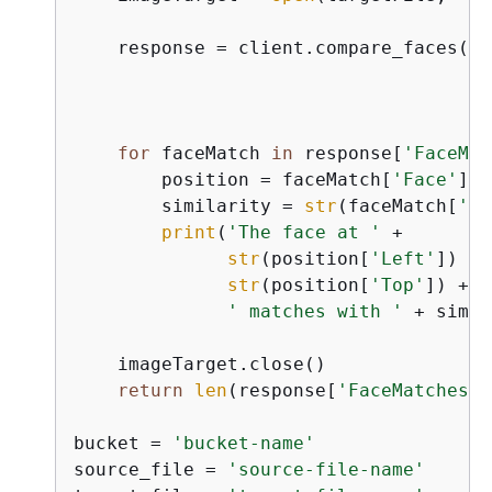
    response = client.compare_faces(Si
                                    So
                                    Ta
for
 faceMatch 
in
 response[
'FaceMat
        position = faceMatch[
'Face'
][
'
        similarity = 
str
(faceMatch[
'Si
print
(
'The face at '
 +

str
(position[
'Left'
]) + 
str
(position[
'Top'
]) +

' matches with '
 + simil
    imageTarget.close()

return
len
(response[
'FaceMatches'
]
bucket = 
'bucket-name'
source_file = 
'source-file-name'