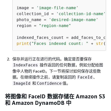
image = 
'image-file-name'
collection_id = 
'collection-id-name'
photo_name = 
'desired-image-name'
region = 
"region-name"
print
(
"Faces indexed count: "
 + 
str
(in
保存并运行正在进行的代码。确定是否要保存
操作返回的任何数据，例如分配给图
IndexFaces
像中人物的 FaceID。下一节将探讨如何保存这些数
据。在继续操作之前，请复制返回的
、
FaceId
和
值。
ImageId
Confidence
将图像和 FaceID 数据存储在 Amazon S3
和 Amazon DynamoDB 中