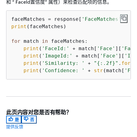
和 “ FaceId置信度” 属性）来检查匹配项的信息。
faceMatches = response[
'FaceMatches'
print
(faceMatches)

for
 match 
in
 faceMatches:

print
(
'FaceId:'
 + match[
'Face'
][
'Face
print
(
'ImageId:'
 + match[
'Face'
][
'Ima
print
(
'Similarity: '
 + 
"
{
:.2f}"
.
forma
print
(
'Confidence: '
 + 
str
(match[
'Fac
此页内容对您是否有帮助？
是
否
提供反馈