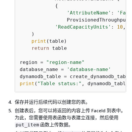
{
'AttributeName'
: 
'Face
                ProvisionedThroughput=
'ReadCapacityUnits'
: 
10
, 
'
    )

print
(table)

return
 table

region = 
"region-name"
database_name = 
'database-name'
print
(
"Table status:"
, dynamodb_table)
保存并运行后续代码以创建您的表。
创建表后，您可以将返回的内容上传 FaceId 到表中。
为此，您需要使用表函数与表建立连接，然后使用
函数上传数据。
put_item