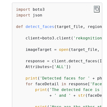
import
import
 json

def
detect_faces
(
target_file, region
):
    client=boto3.client(
'rekognition'
,
    imageTarget = 
open
(target_file, 
'r
    response = client.detect_faces(Ima
    Attributes=[
'ALL'
])

print
(
'Detected faces for '
 + phot
for
 faceDetail 
in
 response[
'FaceDe
print
(
'The detected face is be
              + 
' and '
 + 
str
(faceDeta
print
(
'Here are the other attr