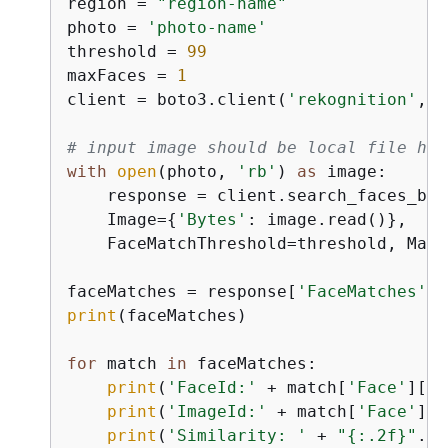
region = 
"region-name"
photo = 
'photo-name'
threshold = 
99
maxFaces = 
1
client = boto3.client(
'rekognition'
, r
# input image should be local file her
with
open
(photo, 
'rb'
) 
as
 image:

    response = client.search_faces_by_
    Image=
{
'Bytes'
: image.read()},

    FaceMatchThreshold=threshold, MaxF
faceMatches = response[
'FaceMatches'
print
(faceMatches)

for
 match 
in
 faceMatches:

print
(
'FaceId:'
 + match[
'Face'
][
'F
print
(
'ImageId:'
 + match[
'Face'
][
'
print
(
'Similarity: '
 + 
"
{
:.2f}"
.
fo