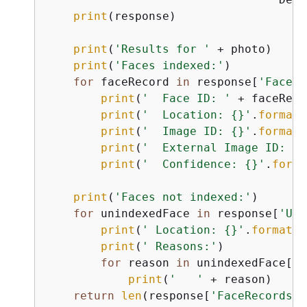
print
(response)

print
(
'Results for '
 + photo)

print
(
'Faces indexed:'
)

for
 faceRecord 
in
 response[
'FaceRe
print
(
'  Face ID: '
 + faceReco
print
(
'  Location: 
{
}'
.
format
(
print
(
'  Image ID: 
{
}'
.
format
(
print
(
'  External Image ID: 
{
}
print
(
'  Confidence: 
{
}'
.
forma
print
(
'Faces not indexed:'
)

for
 unindexedFace 
in
 response[
'Uni
print
(
' Location: 
{
}'
.
format
(u
print
(
' Reasons:'
)

for
 reason 
in
 unindexedFace[
'R
print
(
'   '
 + reason)

return
len
(response[
'FaceRecords'
]