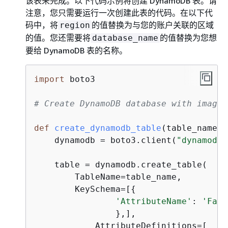
该表来完成。以下代码示例将创建 DynamoDB 表。请
注意，您只需要运行一次创建此表的代码。在以下代
码中，将
的值替换为与您的账户关联的区域
region
的值。您还需要将
的值替换为您想
database_name
要给 DynamoDB 表的名称。
import
 boto3

# Create DynamoDB database with image 
def
create_dynamodb_table
(
table_name, 
    dynamodb = boto3.client(
"dynamodb"
    table = dynamodb.create_table(

        TableName=table_name,   

        KeySchema=[
{
'AttributeName'
: 
'Face
                },],        

            AttributeDefinitions=[
