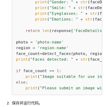
print
(
"Gender: "
 + 
str
(faceDet
print
(
"Smile: "
 + 
str
(faceDeta
print
(
"Eyeglasses: "
 + 
str
(fac
print
(
"Emotions: "
 + 
str
(faceD
return
len
(response[
'FaceDetails'
]
photo = 
'photo-name'
region = 
'region-name'
print
(
"Faces detected: "
 + 
str
(face_co
if
 face_count == 
1
:

print
(
"Image suitable for use in c
else
:

print
(
"Please submit an image with
保存并运行代码。