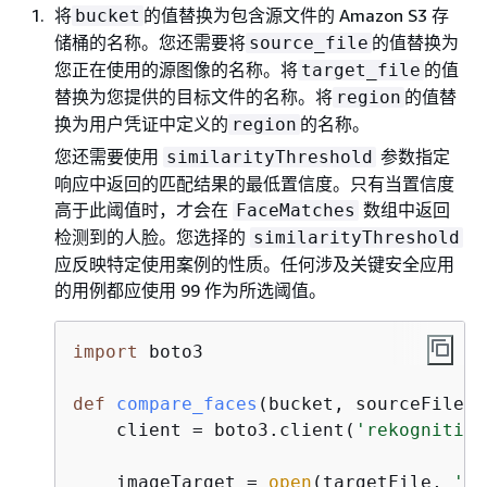
将
的值替换为包含源文件的 Amazon S3 存
bucket
储桶的名称。您还需要将
的值替换为
source_file
您正在使用的源图像的名称。将
的值
target_file
替换为您提供的目标文件的名称。将
的值替
region
换为用户凭证中定义的
的名称。
region
您还需要使用
参数指定
similarityThreshold
响应中返回的匹配结果的最低置信度。只有当置信度
高于此阈值时，才会在
数组中返回
FaceMatches
检测到的人脸。您选择的
similarityThreshold
应反映特定使用案例的性质。任何涉及关键安全应用
的用例都应使用 99 作为所选阈值。
import
 boto3

def
compare_faces
(
bucket, sourceFile, 
    client = boto3.client(
'rekognition
    imageTarget = 
open
(targetFile, 
'rb