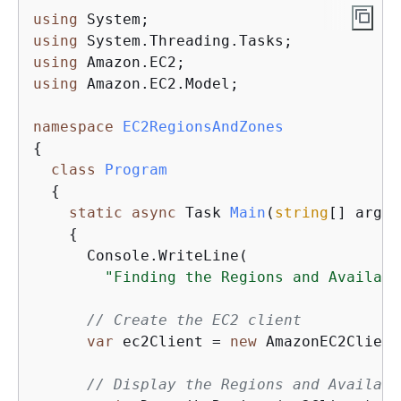
using
using
using
using
 Amazon.EC2.Model;

namespace
EC2RegionsAndZones
{
class
Program
{
static
async
 Task 
Main
(
string
[] args
)
{
      Console.WriteLine(

"Finding the Regions and Availabi
// Create the EC2 client
var
 ec2Client = 
new
 AmazonEC2Client
// Display the Regions and Availabi