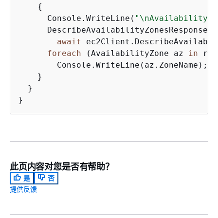
{
      Console.WriteLine(
"\nAvailability Z
      DescribeAvailabilityZonesResponse r
await
 ec2Client.DescribeAvailabil
foreach
 (AvailabilityZone az 
in
 res
        Console.WriteLine(az.ZoneName);

    }

  }

此页内容对您是否有帮助？
是
否
提供反馈