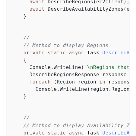
await
 DescribeRegions(ec2Client);

await
 DescribeAvailabilityZones(ec2
    }

//
// Method to display Regions
private
static
async
 Task 
DescribeReg
{
      Console.WriteLine(
"\nRegions that a
      DescribeRegionsResponse response = 
foreach
 (Region region 
in
 response.
        Console.WriteLine(region.RegionNam
    }

//
// Method to display Availability Zon
private
static
async
 Task 
DescribeAva