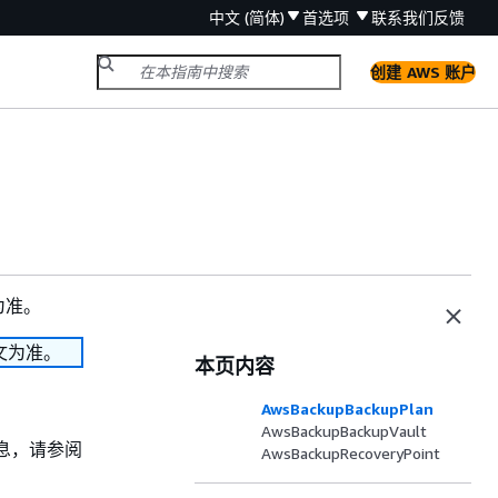
中文 (简体)
首选项
联系我们
反馈
创建 AWS 账户
为准。
文为准。
本页内容
AwsBackupBackupPlan
AwsBackupBackupVault
景信息，请参阅
AwsBackupRecoveryPoint