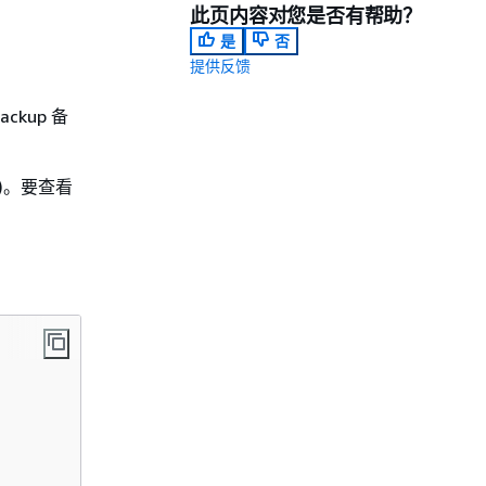
此页内容对您是否有帮助？
是
否
提供反馈
ckup 备
F)。要查看
的