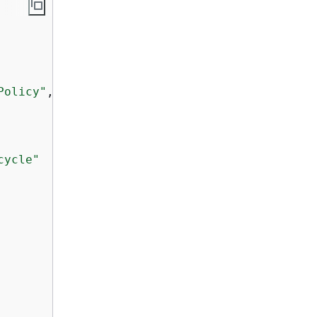
Policy"
,

cycle"