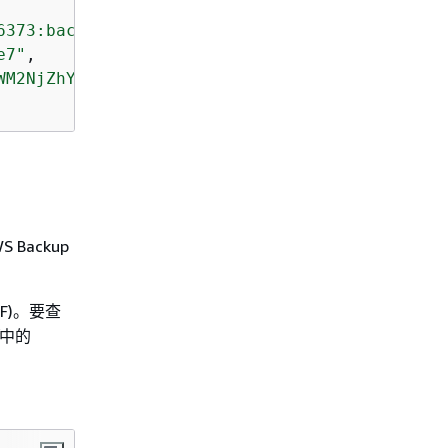
6373:backup-plan:b6d6b896-590d-4ee1-bf29-c5cc
e7"
,

WM2NjZhY2E1"
 Backup
FF)。要查
中的