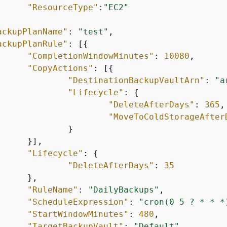
"ResourceType"
:
"EC2"
ackupPlanName"
: 
"test"
,

ackupPlanRule"
: [
{
"CompletionWindowMinutes"
: 
10080
,

"CopyActions"
: [
{
"DestinationBackupVaultArn"
: 
"a
"Lifecycle"
: 
{
"DeleteAfterDays"
: 
365
,

"MoveToColdStorageAfter
"Lifecycle"
: 
{
"DeleteAfterDays"
: 
35
"RuleName"
: 
"DailyBackups"
,

"ScheduleExpression"
: 
"cron(0 5 ? * * *
"StartWindowMinutes"
: 
480
,

"TargetBackupVault"
: 
"Default"