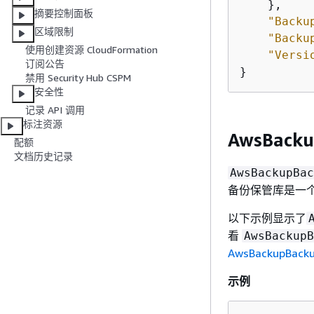
    },

摘要控制面板
"Backu
区域限制
"Backu
使用创建资源 CloudFormation
"Versi
订阅公告
}
禁用 Security Hub CSPM
安全性
记录 API 调用
标注资源
AwsBacku
配额
文档历史记录
AwsBackupBac
备份保管库是一
以下示例显示了
看
AwsBackupB
AwsBackupBacku
示例