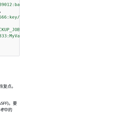
89012:backup-vault:aws/efs/automatic-backup-v
,

666:key/72ba68d4-5e43-40b0-ba38-838bf8d06ca0"
CKUP_JOB_COMPLETED"
, 
"COPY_JOB_STARTED"
],

333:MyVaultTopic"
为恢复点。
SFF)。要
参考
中的