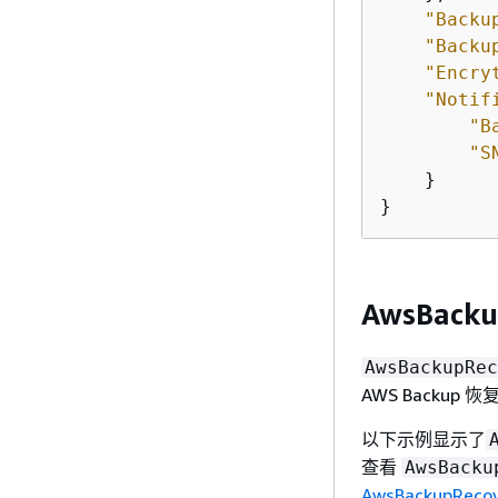
"Backu
"Backu
"Encry
"Notif
"B
"S
    }

}
AwsBacku
AwsBackupRec
AWS Backu
以下示例显示了
查看
AwsBacku
AwsBackupRecov