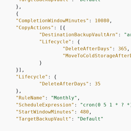
{
"CompletionWindowMinutes"
: 
10080
,

"CopyActions"
: [
{
"DestinationBackupVaultArn"
: 
"a
"Lifecycle"
: 
{
"DeleteAfterDays"
: 
365
,

"MoveToColdStorageAfter
"Lifecycle"
: 
{
"DeleteAfterDays"
: 
35
"RuleName"
: 
"Monthly"
,

"ScheduleExpression"
: 
"cron(0 5 1 * ? *
"StartWindowMinutes"
: 
480
,

"TargetBackupVault"
: 
"Default"