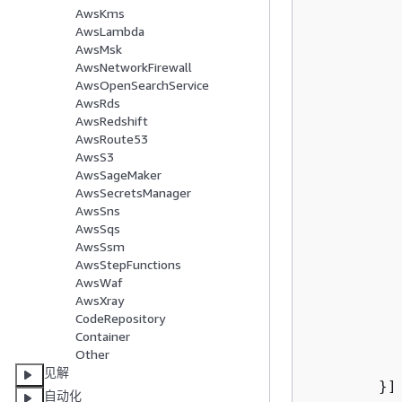
AwsKms
    		},

AwsLambda
AwsMsk
AwsNetworkFirewall
AwsOpenSearchService
AwsRds
AwsRedshift
AwsRoute53
AwsS3
AwsSageMaker
    			}

AwsSecretsManager
AwsSns
    		}],

AwsSqs
AwsSsm
AwsStepFunctions
    		},

AwsWaf
AwsXray
CodeRepository
Container
Other
见解
    	}]

自动化