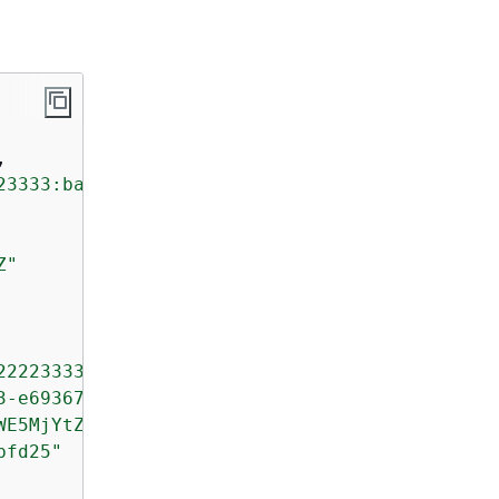
,

23333:backup-vault:aws/efs/automatic-backup-v
Z"
22223333:backup-plan:aws/efs/73d922fb-9312-3a
3-e69367f9fdad"
,

WE5MjYtZmU5OWNiZmM5ZjIz"
,

bfd25"