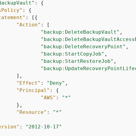
BackupVault"
: 
{
sPolicy"
: 
{
tatement"
: [
{
"Action"
: [

"backup:DeleteBackupVault"
,

"backup:DeleteBackupVaultAccess
"backup:DeleteRecoveryPoint"
,

"backup:StartCopyJob"
,

"backup:StartRestoreJob"
,

"backup:UpdateRecoveryPointLife
"Effect"
: 
"Deny"
,

"Principal"
: 
{
"AWS"
: 
"*"
"Resource"
: 
"*"
ersion"
: 
"2012-10-17"