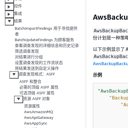
控件
集成
AwsBacku
结果
BatchImportFindings 用于寻找提供
AwsBackupBac
者
份计划是一种策略
BatchUpdateFindings 为顾客服务
查看调查发现的详细信息和历史记录
以下示例显示了
筛选调查发现
AwsBackupBac
对结果进行分组
设置调查发现的工作流状态
AwsBackupBacku
将结果发送到自定义操作
调查发现格式：ASFF
示例
ASFF 和整合
必需的顶级 ASFF 属性
"AwsBackup
可选顶级 ASFF 属性
"Backu
资源 ASFF 对象
"A
资源属性
AwsAmazonMQ
AwsApiGateway
AwsAppSync
    		},
