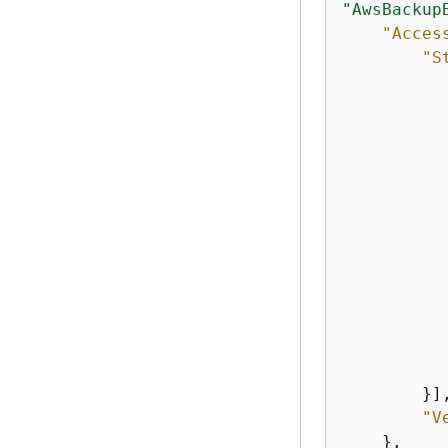
"AwsBackup
"Acces
"S
    		],

    		},

    	}],

"V
    },
