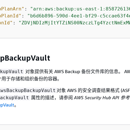
pPlanArn"
: 
"arn:aws:backup:us-east-1:85872613
pPlanId"
: 
"b6d6b896-590d-4ee1-bf29-c5ccae63f4
onId"
: 
"ZDVjNDIzMjItYTZiNS00NzczLTg4YzctNmExM
pBackupVault
对象提供有关 AWS Backup 备份文件库的信息。 AWS
kupVault
个用于存储和组织备份的容器。
对象 AWS 的安全调查结果格式 (AS
AwsBackupBackupVault
属性的描述，请参阅
AWS Security Hub API 参考
ackupVault
pVault
。