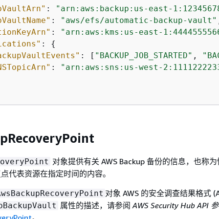
pVaultArn"
: 
"arn:aws:backup:us-east-1:1234567
pVaultName"
: 
"aws/efs/automatic-backup-vault"
tionKeyArn"
: 
"arn:aws:kms:us-east-1:444455556
ications"
: 
{
ackupVaultEvents"
: [
"BACKUP_JOB_STARTED"
, 
"BA
NSTopicArn"
: 
"arn:aws:sns:us-west-2:111122223
pRecoveryPoint
对象提供有关 AWS Backup 备份的信息，也称
overyPoint
p 恢复点代表资源在指定时间的内容。
对象 AWS 的安全调查结果格式 (A
AwsBackupRecoveryPoint
属性的描述，请参阅
AWS Security Hub API 
pBackupVault
eryPoint
。