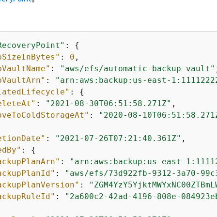
RecoveryPoint"
: 
{
pSizeInBytes"
: 
0
,

pVaultName"
: 
"aws/efs/automatic-backup-vault"
pVaultArn"
: 
"arn:aws:backup:us-east-1:1111222
latedLifecycle"
: 
{
eleteAt"
: 
"2021-08-30T06:51:58.271Z"
,

oveToColdStorageAt"
: 
"2020-08-10T06:51:58.271
etionDate"
: 
"2021-07-26T07:21:40.361Z"
,

edBy"
: 
{
ackupPlanArn"
: 
"arn:aws:backup:us-east-1:1111
ackupPlanId"
: 
"aws/efs/73d922fb-9312-3a70-99c
ackupPlanVersion"
: 
"ZGM4YzY5YjktMWYxNC00ZTBmL
ackupRuleId"
: 
"2a600c2-42ad-4196-808e-084923e