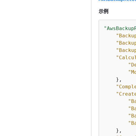
示例
"AwsBackup
"Backu
"Backu
"Backu
"Calcu
"D
"M
    },

"Compl
"Creat
"B
"B
"B
"B
    },
