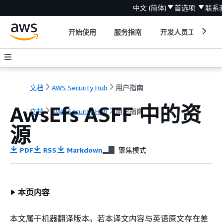
中文 (简体)
首选项
联系
开始使用
服务指南
开发人员工具
文档
AWS Security Hub
用户指南
AwsEfs ASFF 中的资
文档
AWS Security Hub
用户指南
源
PDF
RSS
Markdown
聚焦模式
本页内容
本文属于机器翻译版本。若本译文内容与英语原文存在差