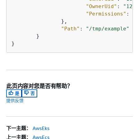
"OwnerUid"
: 
"1234
"Permissions"
: 
"7
		},

"Path"
: 
"/tmp/example"
	}

}
此页内容对您是否有帮助？
是
否
提供反馈
下一主题：
AwsEks
上一主题：
AwsEcs