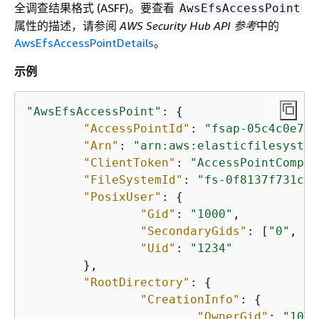
全调查结果格式 (ASFF)。要查看
AwsEfsAccessPoint
属性的描述，请参阅
AWS Security Hub API 参考
中的
AwsEfsAccessPointDetails
。
示例
"AwsEfsAccessPoint"
: 
{
"AccessPointId"
: 
"fsap-05c4c0e79b
"Arn"
: 
"arn:aws:elasticfilesystem
"ClientToken"
: 
"AccessPointCompli
"FileSystemId"
: 
"fs-0f8137f731cb3
"PosixUser"
: 
{
"Gid"
: 
"1000"
,

"SecondaryGids"
: [
"0"
, 
"4
"Uid"
: 
"1234"
	},

"RootDirectory"
: 
{
"CreationInfo"
: 
{
"OwnerGid"
: 
"1000