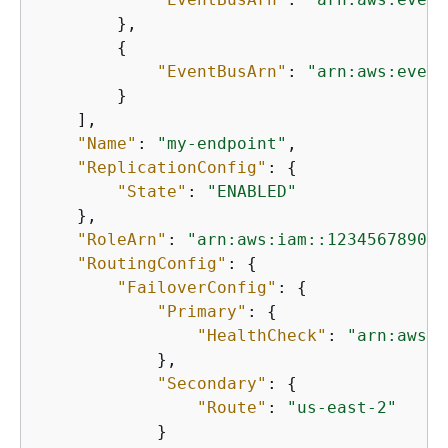
        },

{
"EventBusArn"
: 
"arn:aws:event
        }

    ],

"Name"
: 
"my-endpoint"
,

"ReplicationConfig"
: 
{
"State"
: 
"ENABLED"
    },

"RoleArn"
: 
"arn:aws:iam::123456789012
"RoutingConfig"
: 
{
"FailoverConfig"
: 
{
"Primary"
: 
{
"HealthCheck"
: 
"arn:aws:r
            },

"Secondary"
: 
{
"Route"
: 
"us-east-2"
            }
