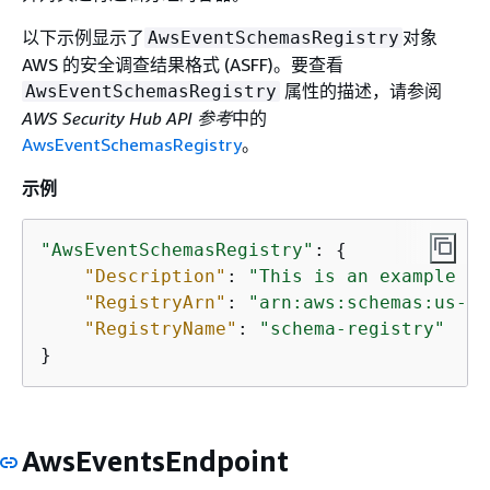
以下示例显示了
对象
AwsEventSchemasRegistry
AWS 的安全调查结果格式 (ASFF)。要查看
属性的描述，请参阅
AwsEventSchemasRegistry
AWS Security Hub API 参考
中的
AwsEventSchemasRegistry
。
示例
"AwsEventSchemasRegistry"
: 
{
"Description"
: 
"This is an example ev
"RegistryArn"
: 
"arn:aws:schemas:us-ea
"RegistryName"
: 
"schema-registry"
}
AwsEventsEndpoint