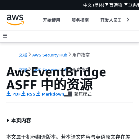
中文 (简体)
首选项
联系
开始使用
服务指南
开发人员工具
文档
AWS Security Hub
用户指南
AwsEventBridge
文档
AWS Security Hub
用户指南
ASFF 中的资源
PDF
RSS
Markdown
聚焦模式
本页内容
本文属于机器翻译版本。若本译文内容与英语原文存在差