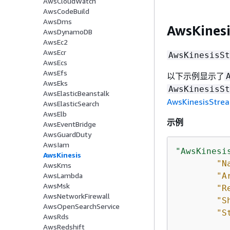
AwsCloudWatch
AwsCodeBuild
AwsDms
AwsKines
AwsDynamoDB
AwsEc2
AwsEcr
AwsKinesisSt
AwsEcs
AwsEfs
以下示例显示了
AwsEks
AwsKinesisSt
AwsElasticBeanstalk
AwsKinesisStrea
AwsElasticSearch
AwsElb
示例
AwsEventBridge
AwsGuardDuty
AwsIam
"AwsKinesi
AwsKinesis
"N
AwsKms
"A
AwsLambda
AwsMsk
"R
AwsNetworkFirewall
"S
AwsOpenSearchService
"S
AwsRds
AwsRedshift