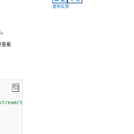
提供反馈
息。
。要查看
stream/test-vir-kinesis-stream"
,
