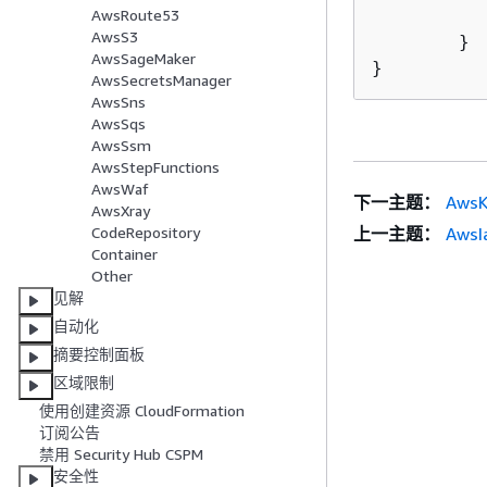
AwsRoute53
AwsS3
	}

AwsSageMaker
}
AwsSecretsManager
AwsSns
AwsSqs
AwsSsm
AwsStepFunctions
AwsWaf
下一主题：
Aws
AwsXray
上一主题：
AwsI
CodeRepository
Container
Other
见解
自动化
摘要控制面板
区域限制
使用创建资源 CloudFormation
订阅公告
禁用 Security Hub CSPM
安全性