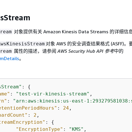
isStream
对象提供有关 Amazon Kinesis Data Streams 的详细信
ream
对象 AWS 的安全调查结果格式 (ASFF)
AwsKinesisStream
属性的描述，请参阅
AWS Security Hub API 参考
中的
ream
mDetails
。
sStream"
: 
{
ame"
: 
"test-vir-kinesis-stream"
,

rn"
: 
"arn:aws:kinesis:us-east-1:293279581038:
etentionPeriodHours"
: 
24
,

hardCount"
: 
2
,

treamEncryption"
: 
{
"EncryptionType"
: 
"KMS"
,
