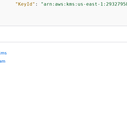
"KeyId"
: 
"arn:aws:kms:us-east-1:2932795
Kms
am