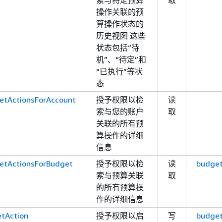
操作关联的预
算操作状态的
历史视图 这些
状态包括“待
机”、“待定”和
“已执行”等状
态
etActionsForAccount
授予权限以检
读
索与您的账户
取
关联的所有预
算操作的详细
信息
etActionsForBudget
授予权限以检
读
budget
索与预算关联
取
的所有预算操
作的详细信息
tAction
授予权限以启
写
budget