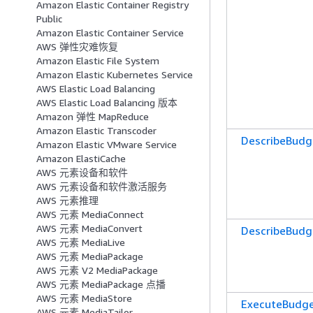
Amazon Elastic Container Registry
Public
Amazon Elastic Container Service
AWS 弹性灾难恢复
Amazon Elastic File System
Amazon Elastic Kubernetes Service
AWS Elastic Load Balancing
AWS Elastic Load Balancing 版本
Amazon 弹性 MapReduce
Amazon Elastic Transcoder
DescribeBudg
Amazon Elastic VMware Service
Amazon ElastiCache
AWS 元素设备和软件
AWS 元素设备和软件激活服务
AWS 元素推理
AWS 元素 MediaConnect
AWS 元素 MediaConvert
DescribeBudg
AWS 元素 MediaLive
AWS 元素 MediaPackage
AWS 元素 V2 MediaPackage
AWS 元素 MediaPackage 点播
AWS 元素 MediaStore
ExecuteBudge
AWS 元素 MediaTailor