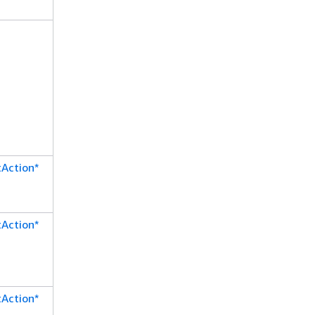
aws:TagKeys
aws:RequestTag/${TagKey}
aws:ResourceTag/${TagKey}
Action*
Action*
Action*