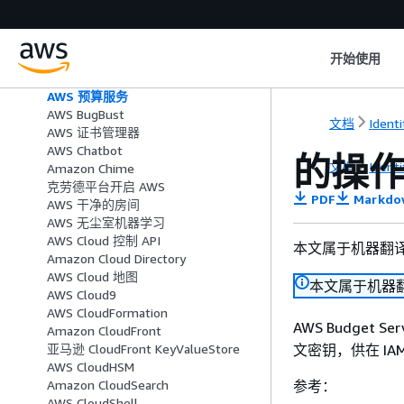
AWS Billing 以及成本管理建议的行动
AWS Billing Conductor
AWS Billing 控制台
开始使用
亚马逊生物发现
Amazon Braket
AWS 预算服务
AWS BugBust
文档
Ident
AWS 证书管理器
AWS Chatbot
的操作
文档
Ident
Amazon Chime
克劳德平台开启 AWS
PDF
Markdo
AWS 干净的房间
AWS 无尘室机器学习
AWS Cloud 控制 API
本文属于机器翻
Amazon Cloud Directory
AWS Cloud 地图
本文属于机器
AWS Cloud9
AWS CloudFormation
AWS Budget S
Amazon CloudFront
文密钥，供在 IA
亚马逊 CloudFront KeyValueStore
AWS CloudHSM
参考：
Amazon CloudSearch
AWS CloudShell