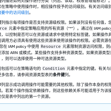
别
列描述如何对操作进行分类（列出、读取、权限管理或标记）
您在策略中使用操作时，相应操作授予的访问级别。有关访问级
摘要中的访问级别
。
型
列指示每项操作是否支持资源级权限。如果该列没有任何值，
元素中指定策略应用的所有资源（“*”）。通过在 IAM polic
rce
限，以控制是否可以在资源或请求中使用特定标签键。如果操作
则调用方必须具有使用这些资源来使用该操作的权限。必需资源
在 IAM policy 中使用
元素限制资源访问权限，则
Resource
添加 ARN 或模式。某些操作支持多种资源类型。如果资源类型
），则可以选择使用一种可选资源类型。
列包括可以在策略语句的
元素中指定的键。有关与
Condition
更多信息，请参阅资源类型表的
条件键
列。
作
列显示成功调用操作可能需要的其他权限。除了操作本身的权
限。若某个操作指定依赖操作，则这些依赖关系可能适用于为该
仅仅是表中列出的第一个资源。