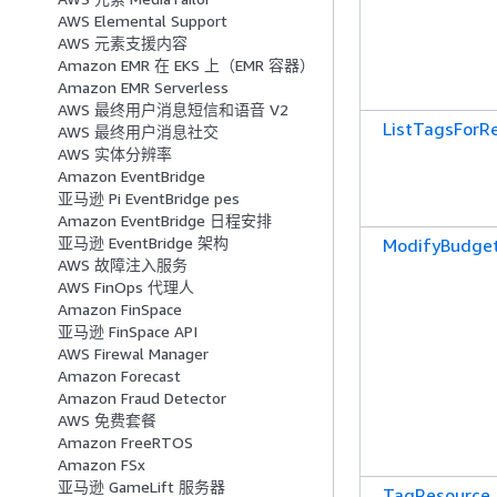
AWS Elemental Support
AWS 元素支援内容
Amazon EMR 在 EKS 上（EMR 容器）
Amazon EMR Serverless
AWS 最终用户消息短信和语音 V2
ListTagsForR
AWS 最终用户消息社交
AWS 实体分辨率
Amazon EventBridge
亚马逊 Pi EventBridge pes
Amazon EventBridge 日程安排
亚马逊 EventBridge 架构
ModifyBudge
AWS 故障注入服务
AWS FinOps 代理人
Amazon FinSpace
亚马逊 FinSpace API
AWS Firewal Manager
Amazon Forecast
Amazon Fraud Detector
AWS 免费套餐
Amazon FreeRTOS
Amazon FSx
亚马逊 GameLift 服务器
TagResource