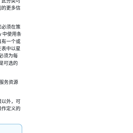
。此分类可
别的更多信
您必须在策
y 中使用条
具有一个或
在表中以星
必须为每
是可选的
服务资源
限以外，可
操作定义的