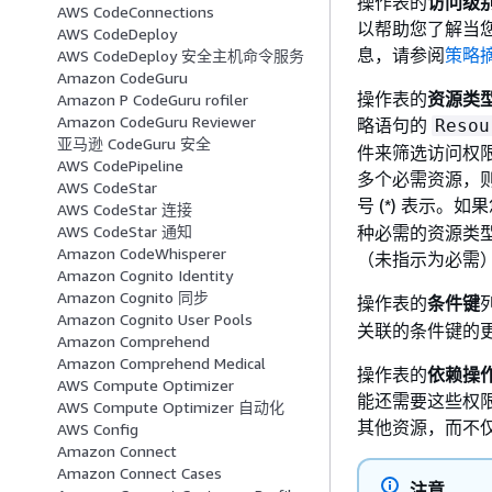
操作表的
访问级
AWS CodeConnections
以帮助您了解当
AWS CodeDeploy
息，请参阅
策略
AWS CodeDeploy 安全主机命令服务
Amazon CodeGuru
操作表的
资源类
Amazon P CodeGuru rofiler
Amazon CodeGuru Reviewer
略语句的
Resou
亚马逊 CodeGuru 安全
件来筛选访问权
AWS CodePipeline
多个必需资源，
AWS CodeStar
号 (*) 表示。如果您
AWS CodeStar 连接
种必需的资源类型
AWS CodeStar 通知
Amazon CodeWhisperer
（未指示为必需
Amazon Cognito Identity
Amazon Cognito 同步
操作表的
条件键
Amazon Cognito User Pools
关联的条件键的
Amazon Comprehend
Amazon Comprehend Medical
操作表的
依赖操
AWS Compute Optimizer
能还需要这些权
AWS Compute Optimizer 自动化
其他资源，而不
AWS Config
Amazon Connect
Amazon Connect Cases
注意