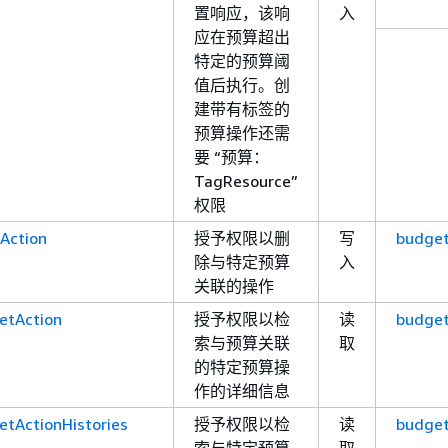
置响应，该响
入
应在预算超出
特定的预算阈
值后执行。创
建带有标签的
预算操作还需
要 “预算：
TagResource”
权限
Action
授予权限以删
写
budget
除与特定预算
入
关联的操作
etAction
授予权限以检
读
budget
索与预算关联
取
的特定预算操
作的详细信息
etActionHistories
授予权限以检
读
budget
索与特定预算
取