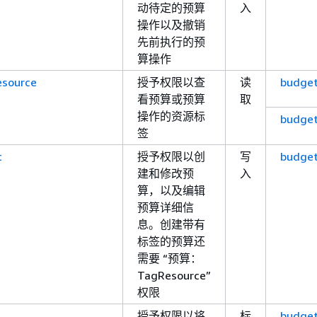
动待定的预算
入
操作以及撤销
先前执行的预
算操作
esource
授予权限以查
读
budge
看预算或预算
取
操作的资源标
budget
签
t
授予权限以创
写
budget
建和修改预
入
算，以及编辑
预算详细信
息。创建带有
标签的预算还
需要 “预算：
TagResource”
权限
授予权限以将
标
budge