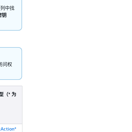
）
列中找
密钥
予访问权
型（* 为
条件键
相关操作
Action*
iam:PassRol