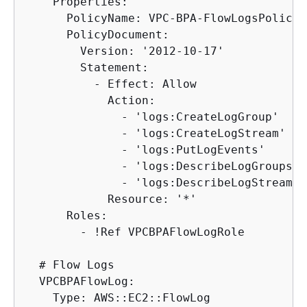
    Properties:

      PolicyName: VPC-BPA-FlowLogsPolicy

      PolicyDocument:

        Version: '2012-10-17'

        Statement:

          - Effect: Allow

            Action:

              - 'logs:CreateLogGroup'

              - 'logs:CreateLogStream'

              - 'logs:PutLogEvents'

              - 'logs:DescribeLogGroups'

              - 'logs:DescribeLogStreams'

            Resource: '*'

      Roles:

        - !Ref VPCBPAFlowLogRole

  # Flow Logs

  VPCBPAFlowLog:

    Type: AWS::EC2::FlowLog
