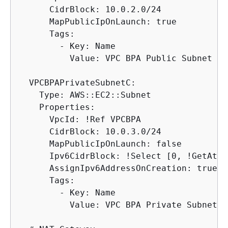
      CidrBlock: 10.0.2.0/24

      MapPublicIpOnLaunch: true

      Tags:

        - Key: Name

          Value: VPC BPA Public Subnet B

  VPCBPAPrivateSubnetC:

    Type: AWS::EC2::Subnet

    Properties:

      VpcId: !Ref VPCBPA

      CidrBlock: 10.0.3.0/24

      MapPublicIpOnLaunch: false

      Ipv6CidrBlock: !Select [0, !GetAtt 
      AssignIpv6AddressOnCreation: true

      Tags:

        - Key: Name

          Value: VPC BPA Private Subnet C
