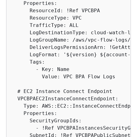
    Properties:

      ResourceId: !Ref VPCBPA

      ResourceType: VPC

      TrafficType: ALL

      LogDestinationType: cloud-watch-logs
      LogGroupName: /aws/vpc-flow-logs/VP
      DeliverLogsPermissionArn: !GetAtt V
      LogFormat: '$
{
version} $
{
account-id
      Tags:

        - Key: Name

          Value: VPC BPA Flow Logs

  # EC2 Instance Connect Endpoint

  VPCBPAEC2InstanceConnectEndpoint:

    Type: AWS::EC2::InstanceConnectEndpoin
    Properties:

      SecurityGroupIds:

        - !Ref VPCBPAInstancesSecurityGrou
      SubnetId: !Ref VPCBPAPublicSubnetB
