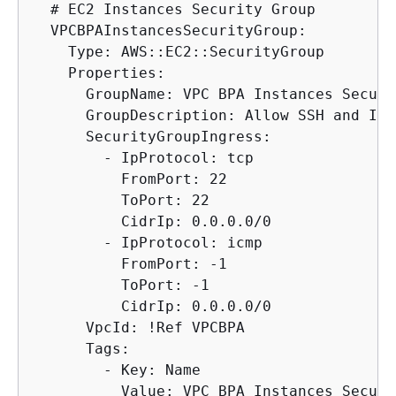
  # EC2 Instances Security Group

  VPCBPAInstancesSecurityGroup:

    Type: AWS::EC2::SecurityGroup

    Properties:

      GroupName: VPC BPA Instances Securi
      GroupDescription: Allow SSH and ICM
      SecurityGroupIngress:

        - IpProtocol: tcp

          FromPort: 22

          ToPort: 22

          CidrIp: 0.0.0.0/0

        - IpProtocol: icmp

          FromPort: -1

          ToPort: -1

          CidrIp: 0.0.0.0/0

      VpcId: !Ref VPCBPA

      Tags:

        - Key: Name

          Value: VPC BPA Instances Securi