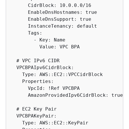
      CidrBlock: 10.0.0.0/16

      EnableDnsHostnames: true

      EnableDnsSupport: true

      InstanceTenancy: default

      Tags:

        - Key: Name

          Value: VPC BPA

  # VPC IPv6 CIDR

  VPCBPAIpv6CidrBlock:

    Type: AWS::EC2::VPCCidrBlock

    Properties:

      VpcId: !Ref VPCBPA

      AmazonProvidedIpv6CidrBlock: true

  # EC2 Key Pair

  VPCBPAKeyPair:

    Type: AWS::EC2::KeyPair
