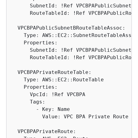
      SubnetId: !Ref VPCBPAPublicSubnetA

      RouteTableId: !Ref VPCBPAPublicRout
  VPCBPAPublicSubnetBRouteTableAssoc:

    Type: AWS::EC2::SubnetRouteTableAssoc
    Properties:

      SubnetId: !Ref VPCBPAPublicSubnetB

      RouteTableId: !Ref VPCBPAPublicRout
  VPCBPAPrivateRouteTable:

    Type: AWS::EC2::RouteTable

    Properties:

      VpcId: !Ref VPCBPA

      Tags:

        - Key: Name

          Value: VPC BPA Private Route Tab
  VPCBPAPrivateRoute:
