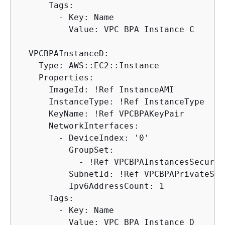
      Tags:

        - Key: Name

          Value: VPC BPA Instance C

  VPCBPAInstanceD:

    Type: AWS::EC2::Instance

    Properties:

      ImageId: !Ref InstanceAMI

      InstanceType: !Ref InstanceType

      KeyName: !Ref VPCBPAKeyPair

      NetworkInterfaces:

        - DeviceIndex: '0'

          GroupSet:

            - !Ref VPCBPAInstancesSecurit
          SubnetId: !Ref VPCBPAPrivateSubn
          Ipv6AddressCount: 1

      Tags:

        - Key: Name

          Value: VPC BPA Instance D
