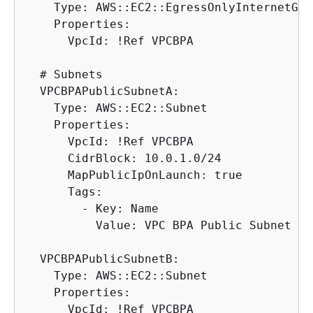
    Type: AWS::EC2::EgressOnlyInternetGate
    Properties:

      VpcId: !Ref VPCBPA

  # Subnets

  VPCBPAPublicSubnetA:

    Type: AWS::EC2::Subnet

    Properties:

      VpcId: !Ref VPCBPA

      CidrBlock: 10.0.1.0/24

      MapPublicIpOnLaunch: true

      Tags:

        - Key: Name

          Value: VPC BPA Public Subnet A

  VPCBPAPublicSubnetB:

    Type: AWS::EC2::Subnet

    Properties:

      VpcId: !Ref VPCBPA
