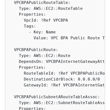
  VPCBPAPublicRouteTable:

    Type: AWS::EC2::RouteTable

    Properties:

      VpcId: !Ref VPCBPA

      Tags:

        - Key: Name

          Value: VPC BPA Public Route Tabl
  VPCBPAPublicRoute:

    Type: AWS::EC2::Route

    DependsOn: VPCBPAInternetGatewayAttac
    Properties:

      RouteTableId: !Ref VPCBPAPublicRout
      DestinationCidrBlock: 0.0.0.0/0

      GatewayId: !Ref VPCBPAInternetGatewa
  VPCBPAPublicSubnetARouteTableAssoc:

    Type: AWS::EC2::SubnetRouteTableAssoc
    Properties:
