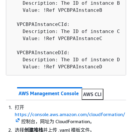
    Description: The ID of instance B

    Value: !Ref VPCBPAInstanceB

  VPCBPAInstanceCId:

    Description: The ID of instance C

    Value: !Ref VPCBPAInstanceC

  VPCBPAInstanceDId:

    Description: The ID of instance D

    Value: !Ref VPCBPAInstanceD     
AWS Management Console
AWS CLI
打开
https://console.aws.amazon.com/cloudformation/
控制台，网址为 CloudFormation。
选择
创建堆栈
并上传 .yaml 模板文件。