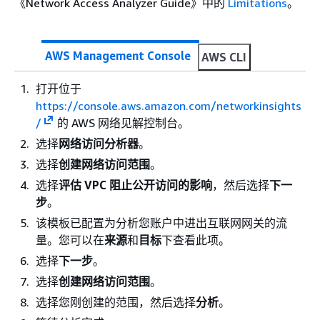
《Network Access Analyzer Guide》
中的
Limitations
。
AWS Management Console
AWS CLI
打开位于
https://console.aws.amazon.com/networkinsights
/
的 AWS 网络见解控制台。
选择
网络访问分析器
。
选择
创建网络访问范围
。
选择
评估 VPC 阻止公开访问的影响
，然后选择
下一
步
。
该模板已配置为分析您账户中进出互联网网关的流
量。您可以在
来源
和
目标
下查看此项。
选择
下一步
。
选择
创建网络访问范围
。
选择您刚创建的范围，然后选择
分析
。