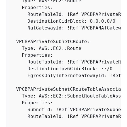
    Type: AWS::EC2::Route

    Properties:

      RouteTableId: !Ref VPCBPAPrivateRou
      DestinationCidrBlock: 0.0.0.0/0

      NatGatewayId: !Ref VPCBPANATGateway

  VPCBPAPrivateSubnetCRoute:

    Type: AWS::EC2::Route

    Properties:

      RouteTableId: !Ref VPCBPAPrivateRou
      DestinationIpv6CidrBlock: ::/0

      EgressOnlyInternetGatewayId: !Ref V
  VPCBPAPrivateSubnetCRouteTableAssociatio
    Type: AWS::EC2::SubnetRouteTableAssoc
    Properties:

      SubnetId: !Ref VPCBPAPrivateSubnetC

      RouteTableId: !Ref VPCBPAPrivateRou