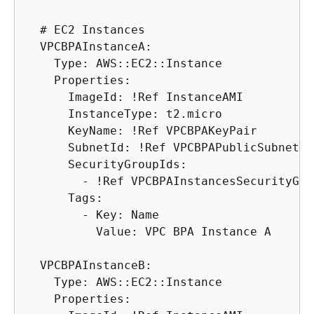
  # EC2 Instances

  VPCBPAInstanceA:

    Type: AWS::EC2::Instance

    Properties:

      ImageId: !Ref InstanceAMI

      InstanceType: t2.micro

      KeyName: !Ref VPCBPAKeyPair

      SubnetId: !Ref VPCBPAPublicSubnetA

      SecurityGroupIds:

        - !Ref VPCBPAInstancesSecurityGrou
      Tags:

        - Key: Name

          Value: VPC BPA Instance A

  VPCBPAInstanceB:

    Type: AWS::EC2::Instance

    Properties:
