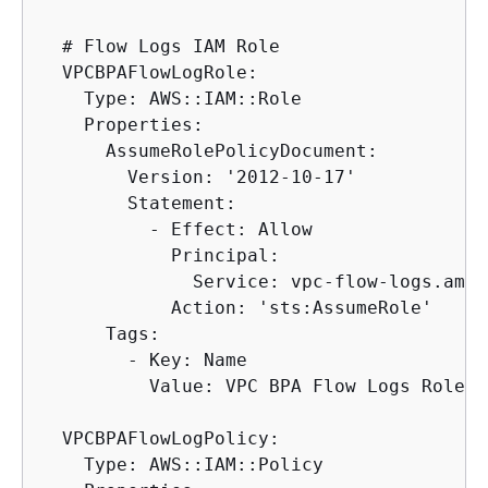
  # Flow Logs IAM Role

  VPCBPAFlowLogRole:

    Type: AWS::IAM::Role

    Properties:

      AssumeRolePolicyDocument:

        Version: '2012-10-17'

        Statement:

          - Effect: Allow

            Principal:

              Service: vpc-flow-logs.amaz
            Action: 'sts:AssumeRole'

      Tags:

        - Key: Name

          Value: VPC BPA Flow Logs Role

  VPCBPAFlowLogPolicy:

    Type: AWS::IAM::Policy
