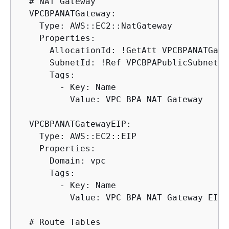
  # NAT Gateway

  VPCBPANATGateway:

    Type: AWS::EC2::NatGateway

    Properties:

      AllocationId: !GetAtt VPCBPANATGate
      SubnetId: !Ref VPCBPAPublicSubnetB

      Tags:

        - Key: Name

          Value: VPC BPA NAT Gateway

  VPCBPANATGatewayEIP:

    Type: AWS::EC2::EIP

    Properties:

      Domain: vpc

      Tags:

        - Key: Name

          Value: VPC BPA NAT Gateway EIP

  # Route Tables
