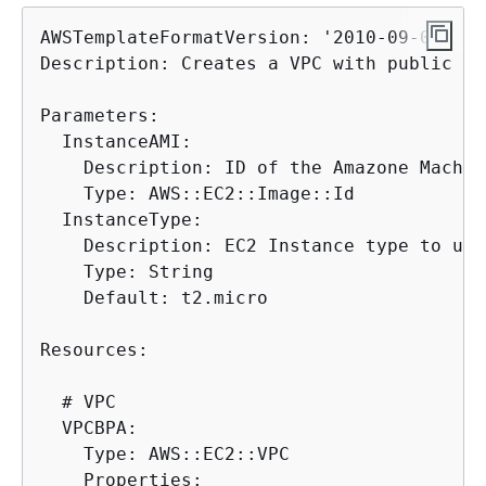
AWSTemplateFormatVersion: '2010-09-09'

Description: Creates a VPC with public an
Parameters:

  InstanceAMI:

    Description: ID of the Amazone Machin
    Type: AWS::EC2::Image::Id

  InstanceType:

    Description: EC2 Instance type to use
    Type: String

    Default: t2.micro

Resources:

  # VPC

  VPCBPA:

    Type: AWS::EC2::VPC

    Properties:
